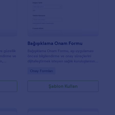
ltherapy Onam Formu
: Bağışıklama Onam 
Önizleme
Bağışıklama Onam Formu
e güzellik
Bağışıklama Onam Formu, aşı uygulaması
endirme ve
öncesi bilgilendirme ve onay süreçlerini
n,
dijitalleştirmek isteyen sağlık kuruluşlarının
anıtlarını
veri toplama ve form yanıtı takibini Jotform
Go to Category:
Onay Formları
ile kolaylaştırır.
Şablon Kullan