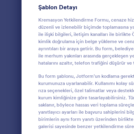
ihtiyaçlarına
Şablon Detayı
Onay Formlarını Paylaşma
14
sitenize yerle
Hazır olduğu
Seyahat İzin Formları
Kremasyon Yetkilendirme Formu, cenaze hizm
11
akıllı ve daha
düzenli ve izlenebilir biçimde toplamasına 
Tabloları ve
Recording Consent Forms
7
Oluşturucu's
ile ilişki bilgileri, iletişim kanalları ile birl
fazla enteg
kimlik doğrulama için belge yükleme ve cenaze
Tele sağlık Formları
7
gönderimlerin
ayrıntıları bir araya getirir. Bu form, beledi
senkronize e
Kan Bağı
ile merhum yakınları arasında gerçekleşen yet
Makyaj Formları
4
etmeyi umabi
Kan bağışçıs
hatalarını azaltır, telefon trafiğini düşürür v
bilgi toplayın
diğer kuruluş
Değerlendir
Yaz Kampı Onam Formları
4
bağışçılarında
muayenehane
Bu form şablonu, Jotform’un kodlama gerekti
Kan bağışı k
yararlanın.
Hastane Taburcu Formu
3
kurumunuza uyarlanabilir. Kullanımı kolay sü
Go to Cate
Sağlık Form
idealdir. Ücr
rıza seçenekleri, özel talimatlar veya destek
Formu ile bağ
Finansman Onay Formları
2
kurum kimliğinize göre tasarlayabilirsiniz. T
kan bankanız
özelleştirin,
saklanır, böylece hassas veri toplama süreçle
LCV Formları
36
toplamaya ba
yanıtlayıcı ayarları ile başvuru sahiplerini bil
olarak alabili
birimlerin aynı form yanıtı üzerinden birlikte
Randevu Formları
97
kolaylaştırma
galerisi sayesinde benzer yetkilendirme süreçl
edebilir (Sa
İletişim Formları
183