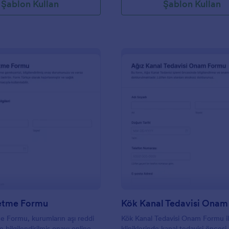
Şablon Kullan
Şablon Kullan
: Aşı Reddetme Formu
: K
Önizleme
Önizleme
etme Formu
Kök Kanal Tedavisi Ona
 Formu, kurumların aşı reddi
Kök Kanal Tedavisi Onam Formu il
e bilgilendirilmiş onayı online
kliniklerinde kanal tedavisi öncesi