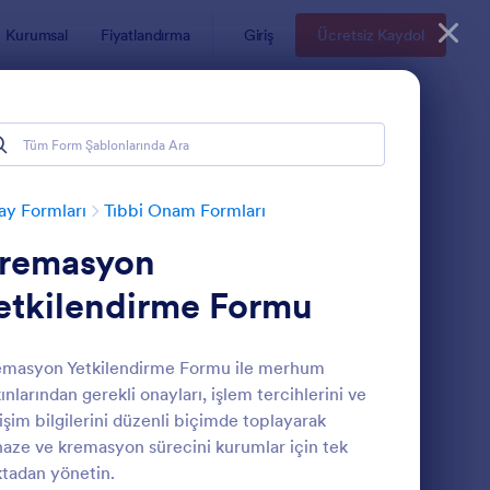
Kurumsal
Fiyatlandırma
Giriş
Ücretsiz Kaydol
y Formları
Tıbbi Onam Formları
remasyon
etkilendirme Formu
emasyon Yetkilendirme Formu ile merhum
ınlarından gerekli onayları, işlem tercihlerini ve
otoks Onam Formu
: Finansal Onay Form
Önizleme
tişim bilgilerini düzenli biçimde toplayarak
aze ve kremasyon sürecini kurumlar için tek
tadan yönetin.