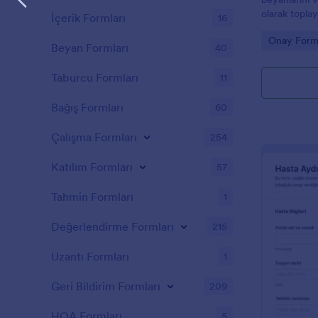
olarak toplay
İçerik Formları
16
olan bir for
Go to Cate
Onay Forml
Beyan Formları
40
Taburcu Formları
11
Bağış Formları
60
Çalışma Formları
254
Katılım Formları
57
Tahmin Formları
1
Değerlendirme Formları
215
Uzantı Formları
1
Geri Bildirim Formları
209
HOA Formları
5