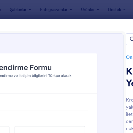
m
Şablonlar
Entegrasyonlar
Ürünler
Destek
nları
Onay Formları
Tıbbi Onam Formları
 Onam Formları
Ona
K
Y
Kr
yak
: Psikolojik Değerlendirme Formu
: B
Önizleme
Önizleme
ile
cen
nok