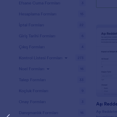
Efsane Cuma Formları
3
Hesaplama Formları
15
İptal Formları
22
Giriş Tarihi Formları
6
Çıkış Formları
4
Kontrol Listesi Formları
273
Noel Formları
16
Talep Formları
33
Koçluk Formları
9
Onay Formları
3
Aşı Redd
Aşı Reddetme
Danışmanlık Formları
16
beyanlarını v