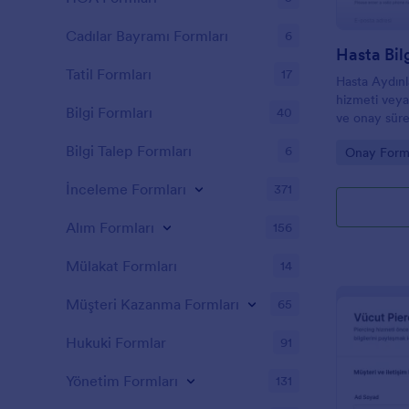
Cadılar Bayramı Formları
6
Tatil Formları
17
Hasta Aydınl
hizmeti veya
Bilgi Formları
40
ve onay sürec
isteyen klinik
Bilgi Talep Formları
6
Go to Cate
Onay Forml
Jotform ile h
İnceleme Formları
371
Alım Formları
156
Mülakat Formları
14
Müşteri Kazanma Formları
65
Hukuki Formlar
91
Yönetim Formları
131