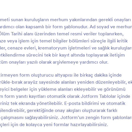
 göre özelleştirin, formu web
ştirin ve yanıtları toplayın.
: Kan Bağışçısı Onam Formu
: V
Önizleme
Önizleme
nuzda sonuçlarınızı alın, daha
eti sunan kuruluşların merhum yakınlarından gerekli onayları
 hızlı kararlar için Jotform
yardımcı olan kapsamlı bir form şablonudur. Ad soyad ve merh
ya Jotform Rapor
unda görüntüleyin. 100'den
ikte Ölüm Tarihi alanı üzerinden temel resmi veriler toplanırken,
rasyonumuzu kullanarak form
 veya işlem için temel bilgiler bölümleri süreçle ilgili kritik
i diğer hesaplarınızla
yeler, cenaze evleri, krematoryum işletmeleri ve sağlık kuruluşlar
din ve fiziksel bir formdan elde
şçısı Onam Formu
kilendirme sürecini tek bir kayıt altında toplayarak iletişim
leceğinizden çok daha fazla
ı onam formu, kan bankaları ve
Velilerden çocuklar için tıbbi mü
e tüm onayları yazılı olarak arşivlemeye yardımcı olur.
. Ücretsiz bir Psikolojik
lar tarafından potansiyel kan
onayı toplamak isteyen kurumlar, V
me Formu ile
n bilgi toplamak için kullanılır.
Küçük Çocuk Tıbbi Müdahale On
nizden en iyi şekilde
rmeyen form oluşturucu altyapısı ile birkaç dakika içinde
ampanyaları yürütmek için
ile Jotform üzerinden hızlı veri t
rükle-bırak arayüz sayesinde alanları yeniden düzenleyebilir, e
gory:
Go to Category:
ları
Onay Formları
etsiz bir Kan Bağışçısı Onam
yapabilir ve form gönderimlerini 
leyici belgeler için yükleme alanları ekleyebilir ve görünümü
ışçı bilgilerini toplayın! Formu
yönetebilir.
üm form yanıtı kayıtları otomatik olarak Jotform Tablolar içinde
ın ihtiyaçlarına uyacak şekilde
Şablon Kullan
Şablon Kullan
 web sitenize ekleyin ve yanıtları
riniz tek ekranda yönetilebilir. E-posta bildirimi ve otomatik
şlayın. Hatta ödemeleri online
gilendirebilir, gerektiğinde onay akışları oluşturarak farklı
r, bağışları takip etmek ve takibi
 çalışmasını sağlayabilirsiniz. Jotform’un zengin form şablonlar
k için Salesforce ile entegre
eri için de kolayca yeni formlar hazırlayabilirsiniz.
lesforce AppExchange’de de