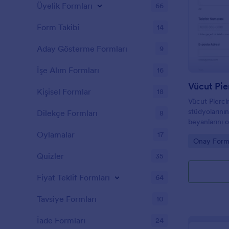
Üyelik Formları
66
Form Takibi
14
Aday Gösterme Formları
9
İşe Alım Formları
16
Vücut Pie
Kişisel Formlar
18
Vücut Pierc
stüdyolarının
Dilekçe Formları
8
beyanlarını o
randevu tale
Oylamalar
17
Go to Cate
Onay Forml
yanıtı kayıtl
olur.
Quizler
35
Fiyat Teklif Formları
64
Tavsiye Formları
10
İade Formları
24