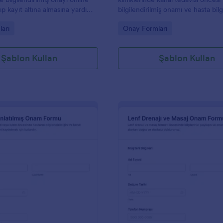
ıp kayıt altına almasına yardımcı
bilgilendirilmiş onamı ve hasta bilgi
m şablonu seçeneğidir.
online veri toplama ile düzenli şe
gory:
Go to Category:
arı
Onay Formları
alın.
Şablon Kullan
Şablon Kullan
: Hasta Bilgilendirilmiş Onam Formu
: L
Önizleme
Önizleme