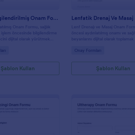
Hasta Bilgilendirilmiş Onam Formu
atılmış Onam Formu, sağlık
Lenf Drenajı ve Masaj Onam For
 işlem öncesinde bilgilendirme
öncesi aydınlatılmış onamı ve sağl
ini dijital olarak yürütmek
beyanlarını dijital olarak toplamak
ler ve sağlık kuruluşları için
spa, güzellik merkezi ve bireysel
gory:
Go to Category:
arı
Onay Formları
ızlı veri toplama sağlar.
uygulayıcılar için uygundur.
Şablon Kullan
Şablon Kullan