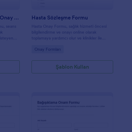
Lenfatik Drenaj Ve Masaj Onay Formu
Hasta Sözleşme Formu
mu, seans
Hasta Onay Formu, sağlık hizmeti öncesi
ık
bilgilendirme ve onayı online olarak
 isteyen
toplamaya yardımcı olur ve klinikler ile
muayenehaneler için Jotform ile veri
Go to Category:
Onay Formları
toplama ve form yanıtı takibini kolaylaştırır.
Şablon Kullan