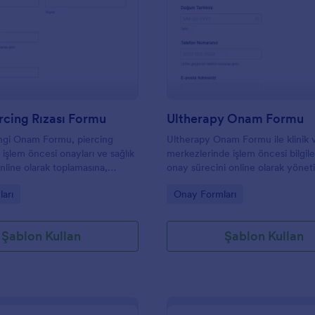
: Vücut Piercing Rızası Formu
: U
Önizleme
Önizleme
rcing Rızası Formu
Ultherapy Onam Formu
ingi Onam Formu, piercing
Ultherapy Onam Formu ile klinik v
 işlem öncesi onayları ve sağlık
merkezlerinde işlem öncesi bilgil
nline olarak toplamasına,
onay sürecini online olarak yöneti
bini netleştirmesine ve form
Jotform ile veri toplama ve form y
gory:
Go to Category:
arı
Onay Formları
arını düzenli tutmasına yardımcı
tek yerde takip edin.
Şablon Kullan
Şablon Kullan