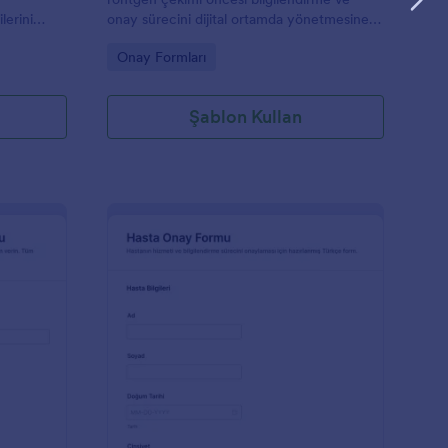
lerini
onay sürecini dijital ortamda yönetmesine
kilde kayda
ve Jotform ile veri toplamayı
Go to Category:
Onay Formları
hızlandırmasına yardımcı olur.
Şablon Kullan
enfatik Drenaj Ve Masaj Onay Formu
: Hasta Sözleşme For
Önizleme