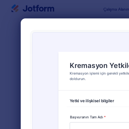
Diyalog başlangıcı
Çalışma Alanı
Form Şablo
Tıbbi
SIRALA
Popüler
53 Şablon
FORM DÜZENİ
Klasik
TÜRLER
Sipariş Formları
689
Kayıt Formları
570