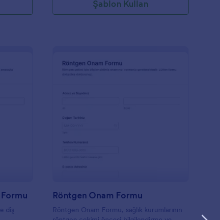
Şablon Kullan
ök Kanal Tedavisi Onam Formu
: Röntgen Onam For
Önizleme
m Formu
Röntgen Onam Formu
e diş
Röntgen Onam Formu, sağlık kurumlarının
röntgen çekimi öncesi bilgilendirme ve