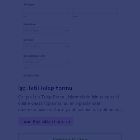
İşçi Tatil Talep Formu
Çalışan İzin Talep Formu, işletmelerin izin taleplerini
online olarak toplamasına, ekip planlamasını
düzenlemesine ve form yanıtı takibini tek noktadan
yapmasına yardımcı olan bir form şablonudur.
Go to Category:
İnsan Kaynakları Formları
Şablon Kullan