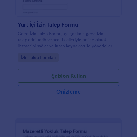
Yurt İçi İzin Talep Formu
Gece İzin Talep Formu, çalışanların gece izin
taleplerini tarih ve saat bilgileriyle online olarak
iletmesini sağlar ve insan kaynakları ile yöneticiler
için veri toplama ve takip sürecini kolaylaştırır.
Go to Category:
İzin Talep Formları
Şablon Kullan
Önizleme