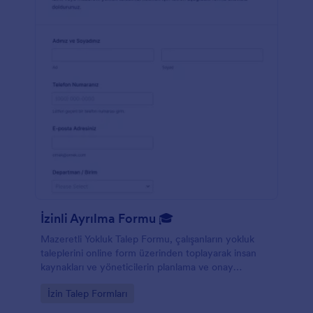
İzinli Ayrılma Formu 🎓
Mazeretli Yokluk Talep Formu, çalışanların yokluk
taleplerini online form üzerinden toplayarak insan
kaynakları ve yöneticilerin planlama ve onay
süreçlerini daha hızlı ve düzenli yürütmesine
Go to Category:
İzin Talep Formları
yardımcı olur.