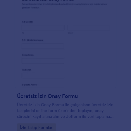
Ücretsiz İzin Onay Formu
Ücretsiz İzin Onay Formu ile çalışanların ücretsiz izin
taleplerini online form üzerinden toplayın, onay
sürecini kayıt altına alın ve Jotform ile veri toplama
ile form yanıtlarını tek yerden takip edin.
Go to Category:
İzin Talep Formları