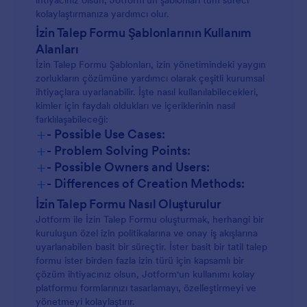
ihtiyacınız olsun, Jotform'un şablonları tüm süreci
kolaylaştırmanıza yardımcı olur.
İzin Talep Formu Şablonlarının Kullanım
Alanları
İzin Talep Formu Şablonları, izin yönetimindeki yaygın
zorlukların çözümüne yardımcı olarak çeşitli kurumsal
ihtiyaçlara uyarlanabilir. İşte nasıl kullanılabilecekleri,
kimler için faydalı oldukları ve içeriklerinin nasıl
farklılaşabileceği:
+
- Possible Use Cases:
+
- Problem Solving Points:
+
- Possible Owners and Users:
+
- Differences of Creation Methods:
İzin Talep Formu Nasıl Oluşturulur
Jotform ile İzin Talep Formu oluşturmak, herhangi bir
kuruluşun özel izin politikalarına ve onay iş akışlarına
uyarlanabilen basit bir süreçtir. İster basit bir tatil talep
formu ister birden fazla izin türü için kapsamlı bir
çözüm ihtiyacınız olsun, Jotform'un kullanımı kolay
platformu formlarınızı tasarlamayı, özelleştirmeyi ve
yönetmeyi kolaylaştırır.