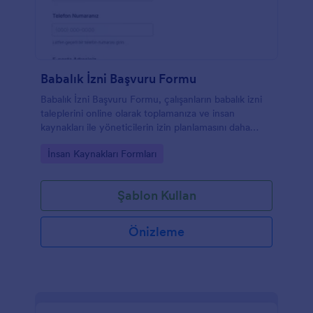
Babalık İzni Başvuru Formu
Babalık İzni Başvuru Formu, çalışanların babalık izni
taleplerini online olarak toplamanıza ve insan
kaynakları ile yöneticilerin izin planlamasını daha
kolay yürütmesine yardımcı olur.
Go to Category:
İnsan Kaynakları Formları
Şablon Kullan
Önizleme