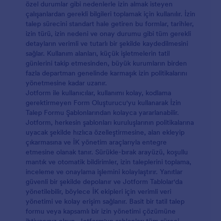
özel durumlar gibi nedenlerle izin almak isteyen
çalışanlardan gerekli bilgileri toplamak için kullanılır. İzin
talep sürecini standart hale getiren bu formlar, tarihler,
izin türü, izin nedeni ve onay durumu gibi tüm gerekli
detayların verimli ve tutarlı bir şekilde kaydedilmesini
sağlar. Kullanım alanları, küçük işletmelerin tatil
günlerini takip etmesinden, büyük kurumların birden
fazla departman genelinde karmaşık izin politikalarını
yönetmesine kadar uzanır.
Jotform ile kullanıcılar, kullanımı kolay, kodlama
gerektirmeyen Form Oluşturucu'yu kullanarak İzin
Talep Formu Şablonlarından kolayca yararlanabilir.
Jotform, herkesin şablonları kuruluşlarının politikalarına
uyacak şekilde hızlıca özelleştirmesine, alan ekleyip
çıkarmasına ve İK yönetim araçlarıyla entegre
etmesine olanak tanır. Sürükle-bırak arayüzü, koşullu
mantık ve otomatik bildirimler, izin taleplerini toplama,
inceleme ve onaylama işlemini kolaylaştırır. Yanıtlar
güvenli bir şekilde depolanır ve Jotform Tablolar'da
yönetilebilir, böylece İK ekipleri için verimli veri
yönetimi ve kolay erişim sağlanır. Basit bir tatil talep
formu veya kapsamlı bir izin yönetimi çözümüne