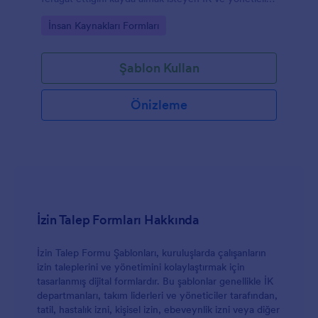
için Jotform üzerinden veri toplama ve form
Go to Category:
İnsan Kaynakları Formları
gönderimi takibi sağlar.
Şablon Kullan
Önizleme
İzin Talep Formları Hakkında
İzin Talep Formu Şablonları, kuruluşlarda çalışanların
izin taleplerini ve yönetimini kolaylaştırmak için
tasarlanmış dijital formlardır. Bu şablonlar genellikle İK
departmanları, takım liderleri ve yöneticiler tarafından,
tatil, hastalık izni, kişisel izin, ebeveynlik izni veya diğer