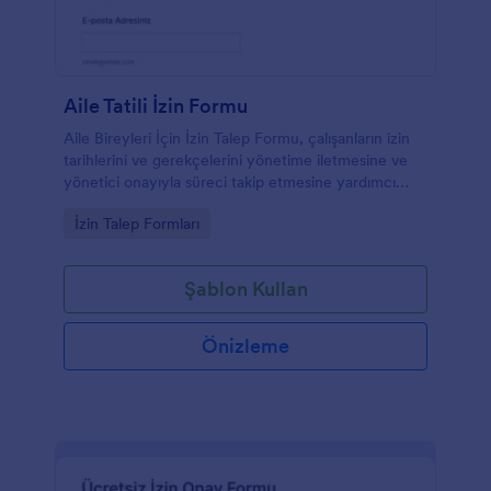
Aile Tatili İzin Formu
Aile Bireyleri İçin İzin Talep Formu, çalışanların izin
tarihlerini ve gerekçelerini yönetime iletmesine ve
yönetici onayıyla süreci takip etmesine yardımcı
olan Jotform form şablonudur.
Go to Category:
İzin Talep Formları
Şablon Kullan
Önizleme