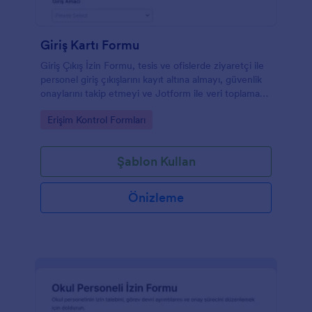
Giriş Kartı Formu
Giriş Çıkış İzin Formu, tesis ve ofislerde ziyaretçi ile
personel giriş çıkışlarını kayıt altına almayı, güvenlik
onaylarını takip etmeyi ve Jotform ile veri toplama
sürecini tek noktadan yönetmeyi kolaylaştırır.
Go to Category:
Erişim Kontrol Formları
Şablon Kullan
Önizleme