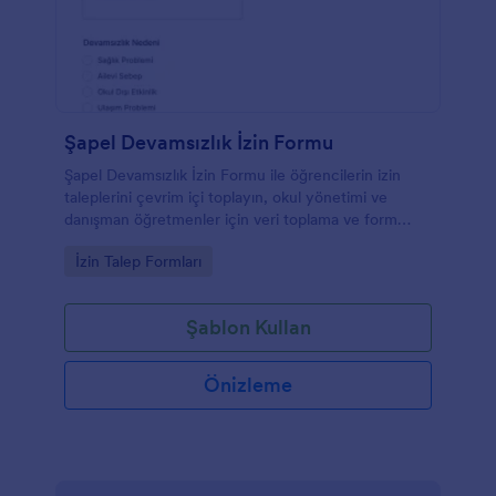
Şapel Devamsızlık İzin Formu
Şapel Devamsızlık İzin Formu ile öğrencilerin izin
taleplerini çevrim içi toplayın, okul yönetimi ve
danışman öğretmenler için veri toplama ve form
yanıtı takibini Jotform ile kolaylaştırın.
Go to Category:
İzin Talep Formları
Şablon Kullan
Önizleme