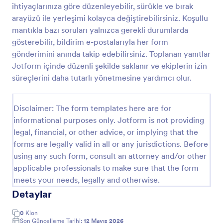
ihtiyaçlarınıza göre düzenleyebilir, sürükle ve bırak
İzin Talebi Formu
arayüzü ile yerleşimi kolayca değiştirebilirsiniz. Koşullu
mantıkla bazı soruları yalnızca gerekli durumlarda
Fazla Mesai Dışı İzin Talep Formu ile çalışanların
mesai dışı izin taleplerini online olarak toplayın,
gösterebilir, bildirim e-postalarıyla her form
yöneticilerin değerlendirme sürecini hızlandırın ve
gönderimini anında takip edebilirsiniz. Toplanan yanıtlar
Jotform ile veri toplama ile form yanıtlarını tek yerde
Jotform içinde düzenli şekilde saklanır ve ekiplerin izin
Go to Category:
İzin Talep Formları
yönetin.
süreçlerini daha tutarlı yönetmesine yardımcı olur.
Şablon Kullan
Disclaimer: The form templates here are for
informational purposes only. Jotform is not providing
Önizleme
legal, financial, or other advice, or implying that the
forms are legally valid in all or any jurisdictions. Before
using any such form, consult an attorney and/or other
applicable professionals to make sure that the form
meets your needs, legally and otherwise.
Detaylar
0
Klon
Son Güncelleme Tarihi:
12 Mayıs 2026