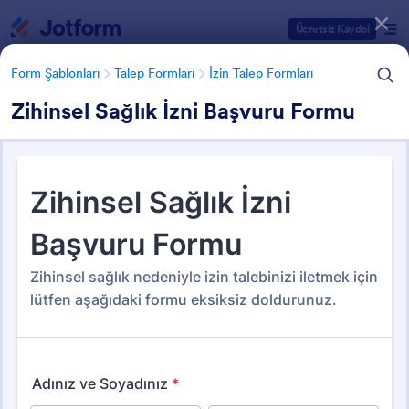
Diyalog başlangıcı
Ücretsiz Kaydol
Form Şablonları
Talep Formları
İzin Talep Formları
Zihinsel Sağlık İzni Başvuru Formu
Form Şablonu Kategorileri
Form Şablonları
Talep Formları
İzin Talep Formları
İzin Talep Formları
17 Şablon