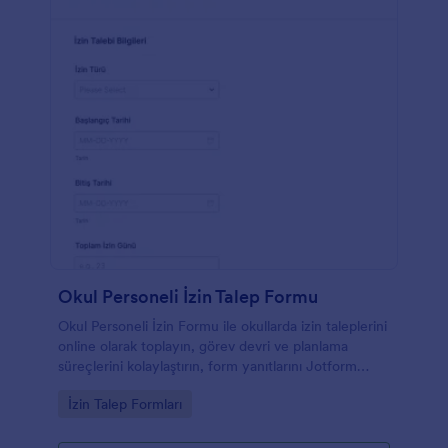
Okul Personeli İzin Talep Formu
Okul Personeli İzin Formu ile okullarda izin taleplerini
online olarak toplayın, görev devri ve planlama
süreçlerini kolaylaştırın, form yanıtlarını Jotform
üzerinden tek merkezden takip edin.
Go to Category:
İzin Talep Formları