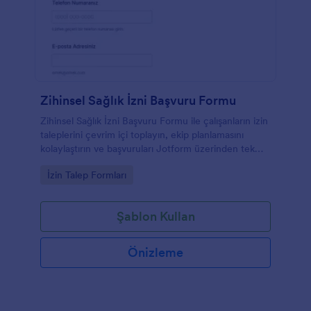
Zihinsel Sağlık İzni Başvuru Formu
Zihinsel Sağlık İzni Başvuru Formu ile çalışanların izin
taleplerini çevrim içi toplayın, ekip planlamasını
kolaylaştırın ve başvuruları Jotform üzerinden tek
yerden yönetin.
Go to Category:
İzin Talep Formları
Şablon Kullan
Önizleme