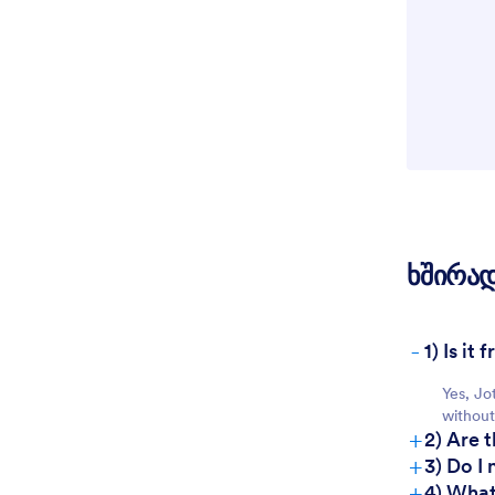
ხშირად
-
1) Is i
Yes, Jo
without 
+
2) Are 
+
3) Do I
+
4) What