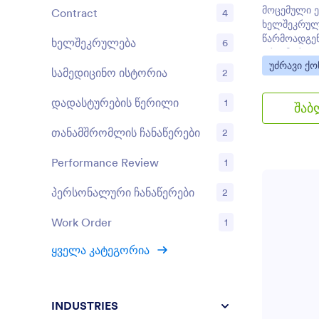
მოცემული 
Contract
4
ხელშეკრულ
წარმოადგენ
ხელშეკრულება
6
ერთ მარტივ
Go to Cate
უძრავი ქო
მოცემული 
სამედიცინო ისტორია
2
ნიმუში თქვე
დაზოგეთ თქ
დადასტურების წერილი
1
შაბ
შაბლონის შ
თანამშრომლის ჩანაწერები
2
Performance Review
1
პერსონალური ჩანაწერები
2
Work Order
1
ყველა კატეგორია
INDUSTRIES