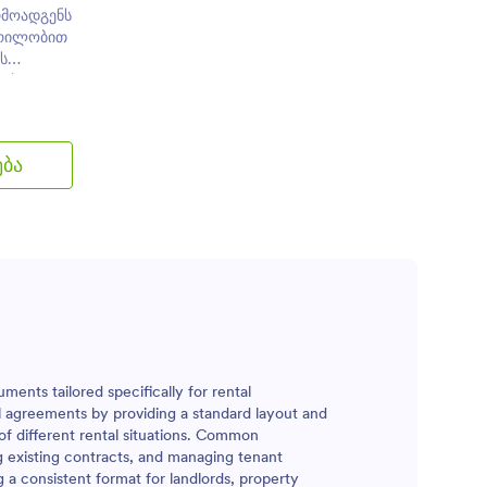
რმოადგენს
ერილობით
ს
ლის
მული
ებისა და
ა
ება
nts tailored specifically for rental
al agreements by providing a standard layout and
of different rental situations. Common
g existing contracts, and managing tenant
g a consistent format for landlords, property