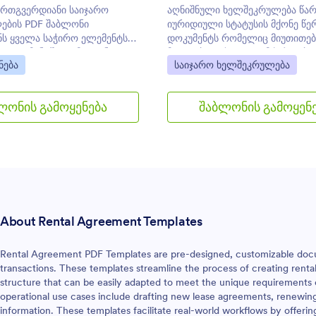
ერთგვერდიანი საიჯარო
აღნიშნული ხელშეკრულება წა
ების PDF შაბლონი
იურიდიული სტატუსის მქონე წ
ს ყველა საჭირო ელემენტს
დოკუმენტს რომელიც მიუთითებ
 დოკუმენტში. გამოიყენეთ
მფლობელისა და დამქირავებ
gory:
Go to Category:
ნება
საიჯარო ხელშეკრულება
საიჯარო ხელშეკრულების
ინფორმაციას, იჯარით გადაცე
ნი ბიზნესისათვის და
მოწყობილობების, აღჭურვილობ
ვენი საკუთარი PDF
ინვენტარის დეტალებს, მხარეთ
ლონის გამოყენება
შაბლონის გამოყენ
ექმნისთვის საჭირო დრო.
უფლებებსა და მოვალეობებს.
About Rental Agreement Templates
Rental Agreement PDF Templates are pre-designed, customizable docume
transactions. These templates streamline the process of creating rent
structure that can be easily adapted to meet the unique requirements 
operational use cases include drafting new lease agreements, renewin
information. These templates facilitate real-world workflows by offerin