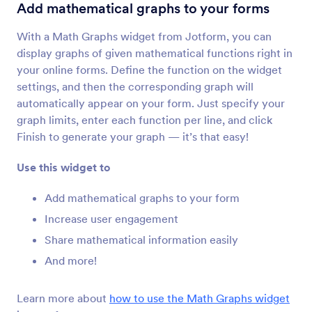
Прегледај пре слања
Add mathematical graphs to your forms
Дозволи корисницима преглед пријаве
With a Math Graphs widget from Jotform, you can
display graphs of given mathematical functions right in
Преузми URL обрасца
your online forms. Define the function on the widget
Добиј URL обрасца када је уграђен у другу
settings, and then the corresponding graph will
страницу
automatically appear on your form. Just specify your
graph limits, enter each function per line, and click
Finish to generate your graph — it’s that easy!
Попуњена поља
Прикажи корисницима број поља који су
Use this widget to
попунили.
Add mathematical graphs to your form
Increase user engagement
Бројач пријава
Share mathematical information easily
Прикажи колико пута је твој образац
попуњен
And more!
Learn more about
how to use the Math Graphs widget
Google Analytics