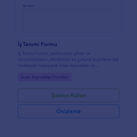
İş Tanımı Formu
İş Tanımı Formu, pozisyonun görev ve
sorumluluklarını, niteliklerini ve çalışma koşullarını tek
merkezde toplayarak insan kaynakları ve
yöneticilerin ilan ve iç duyuru süreçlerinde tutarlı
Go to Category:
İnsan Kaynakları Formları
veri toplama yapmasına yardımcı olur.
Şablon Kullan
Önizleme