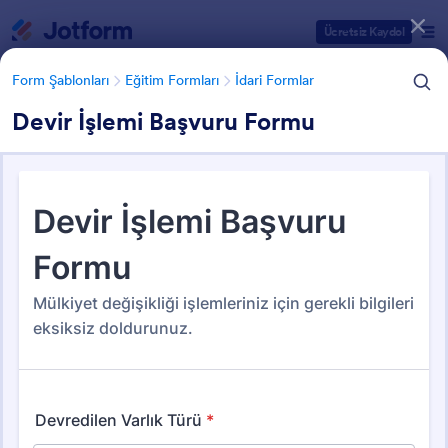
Diyalog başlangıcı
Ücretsiz Kaydol
Form Şablonları
Eğitim Formları
İdari Formlar
Devir İşlemi Başvuru Formu
Form Şablonu Kategorileri
Form Şablonları
Eğitim Formları
İdari Formlar
İdari Formlar
79 Şablon