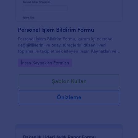
Personel İşlem Bildirim Formu
Personel İşlem Bildirim Formu, kurum içi personel
değişikliklerini ve onay süreçlerini düzenli veri
toplama ile takip etmek isteyen İnsan Kaynakları ve
yöneticiler için pratik bir form şablonudur.
Go to Category:
İnsan Kaynakları Formları
Şablon Kullan
Önizleme