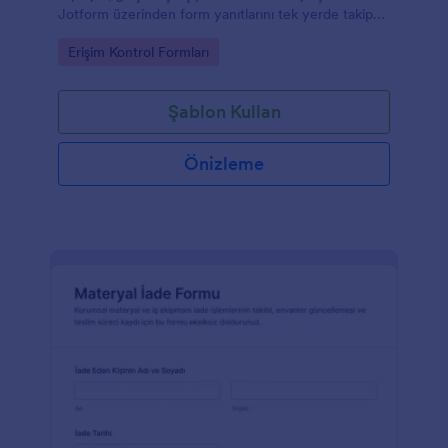
Jotform üzerinden form yanıtlarını tek yerde takip
ederek veri toplama sürecinizi düzenleyin.
Go to Category:
Erişim Kontrol Formları
Şablon Kullan
Önizleme