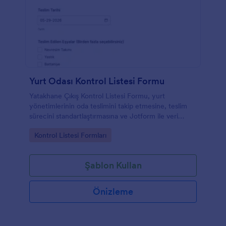
Yurt Odası Kontrol Listesi Formu
Yatakhane Çıkış Kontrol Listesi Formu, yurt
yönetimlerinin oda teslimini takip etmesine, teslim
sürecini standartlaştırmasına ve Jotform ile veri
toplama ile form yanıtlarını tek yerde yönetmesine
Go to Category:
Kontrol Listesi Formları
yardımcı olur.
Şablon Kullan
Önizleme