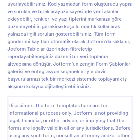
uyarlayabilirsiniz. Kod yazmadan form oluşturucu yapısı
Maaş Bordrosu Talep Formu
ve sürükle ve bırak arayüzü sayesinde yeni alanlar
ekleyebilir, renkleri ve yazı tiplerini markanıza göre
Maaş Bordrosu Talep Formu, çalışanların bordro
taleplerini dönem ve teslimat tercihlerine göre tek
düzenleyebilir, gerekirse koşullu mantık kullanarak
noktadan toplamanıza yardımcı olur ve insan
yalnızca ilgili soruları gösterebilirsiniz. Tüm form
kaynakları ile muhasebe süreçlerinde veri toplamayı
gönderimi kayıtları otomatik olarak Jotform’da saklanır,
Go to Category:
İnsan Kaynakları Formları
kolaylaştırır.
Jotform Tablolar üzerinden filtreleyip
raporlayabileceğiniz düzenli bir veri toplama
Şablon Kullan
altyapısına dönüşür. Jotform’un zengin Form Şablonları
galerisi ve entegrasyon seçenekleriyle devir
Önizleme
başvurularınızı tek bir merkezi sistemde toplayarak iş
akışınızı kolayca dijitalleştirebilirsiniz.
Disclaimer: The form templates here are for
informational purposes only. Jotform is not providing
legal, financial, or other advice, or implying that the
forms are legally valid in all or any jurisdictions. Before
using any such form, consult an attorney and/or other