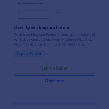
Devir İşlemi Başvuru Formu
Devir İşlemi Başvuru Formu ile araç, gayrimenkul gibi
varlık devirlerini Jotform Form Oluşturucu üzerinden
düzenli şekilde kaydedin, taraf bilgilerini, devir
tarihini ve belgeleri toplayarak veri toplama ve form
Go to Category:
Başvuru Formları
gönderimi sürecini kolaylaştırın.
Şablon Kullan
Önizleme