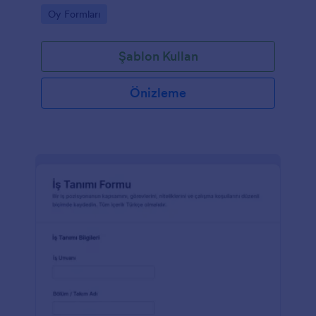
Jotform ile hızlıca özelleştirilip paylaşılabilir.
Go to Category:
Oy Formları
Şablon Kullan
Önizleme