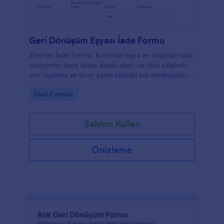
Geri Dönüşüm Eşyası İade Formu
Zimmet İade Formu, kurumsal eşya ve ekipman iade
süreçlerini kayıt altına alarak depo ve idari ekiplerin
veri toplama ve form yanıtı takibini tek merkezden
yürütmesine yardımcı olur.
Go to Category:
İdari Formlar
Şablon Kullan
Önizleme