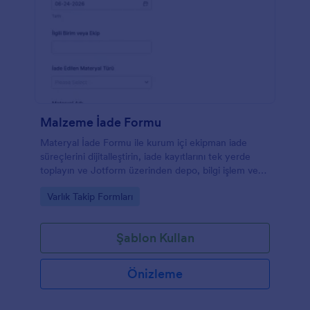
Malzeme İade Formu
Materyal İade Formu ile kurum içi ekipman iade
süreçlerini dijitalleştirin, iade kayıtlarını tek yerde
toplayın ve Jotform üzerinden depo, bilgi işlem veya
operasyon ekipleri için takip edilebilir bir süreç
Go to Category:
Varlık Takip Formları
oluşturun.
Şablon Kullan
Önizleme