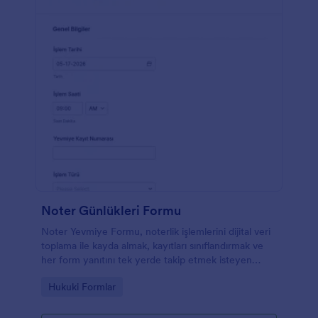
Noter Günlükleri Formu
Noter Yevmiye Formu, noterlik işlemlerini dijital veri
toplama ile kayda almak, kayıtları sınıflandırmak ve
her form yanıtını tek yerde takip etmek isteyen
ofisler için Jotform form şablonu sağlar.
Go to Category:
Hukuki Formlar