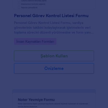
Personel Görev Kontrol Listesi Formu
Personel Görev Kontrol Listesi Formu, vardiya
görevlerinin takibini kolaylaştırarak işletmelerin veri
toplama sürecini düzenli yürütmesine ve form yanıtı
kayıtlarını tek yerde yönetmesine yardımcı olur.
Go to Category:
İnsan Kaynakları Formları
Şablon Kullan
Önizleme