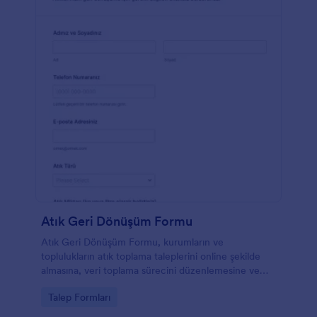
Atık Geri Dönüşüm Formu
Atık Geri Dönüşüm Formu, kurumların ve
toplulukların atık toplama taleplerini online şekilde
almasına, veri toplama sürecini düzenlemesine ve
her form yanıtını tek yerde takip etmesine yardımcı
Go to Category:
Talep Formları
olur.