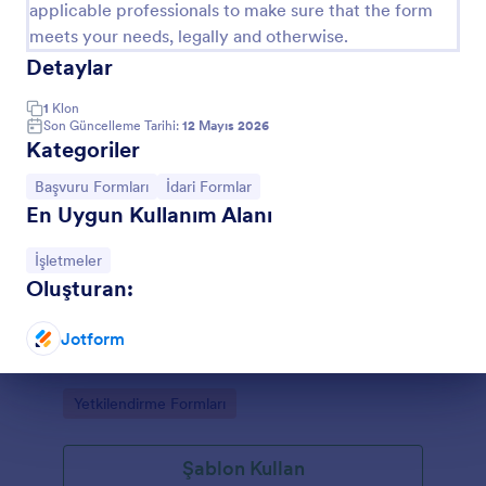
applicable professionals to make sure that the form
meets your needs, legally and otherwise.
Detaylar
1
Klon
Son Güncelleme Tarihi:
12 Mayıs 2026
Kategoriler
Kategoriye git:
Kategoriye git:
Başvuru Formları
İdari Formlar
En Uygun Kullanım Alanı
Kategoriye git:
İşletmeler
Oluşturan:
Şirket Aracı Kullanım Yetkilendirme Formu
Şirket Aracı Kullanım Yetkilendirme Formu,
Jotform
çalışanların araç kullanım taleplerini zaman aralığı ve
yönetici onayıyla toplamak isteyen işletmeler için
Diyalog sonu
pratik bir veri toplama çözümüdür.
Go to Category:
Yetkilendirme Formları
Şablon Kullan