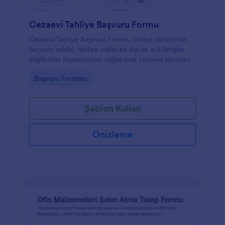
Cezaevi Tahliye Başvuru Formu
Cezaevi Tahliye Başvuru Formu, tahliye sürecinde
başvuru sahibi, tahliye edilecek kişi ve acil iletişim
bilgilerinin toplanmasını sağlayarak cezaevi idareleri
ve ilgili kurumlar için başvuruların düzenli takibini
Go to Category:
Başvuru Formları
kolaylaştırır.
Şablon Kullan
Önizleme