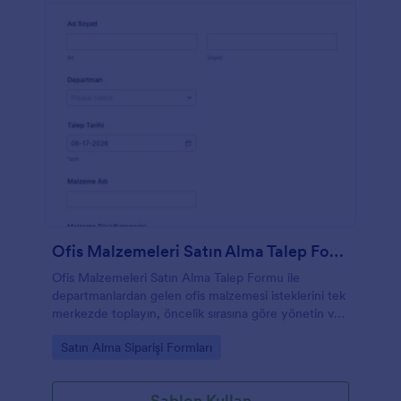
Ofis Malzemeleri Satın Alma Talep Formu
Ofis Malzemeleri Satın Alma Talep Formu ile
departmanlardan gelen ofis malzemesi isteklerini tek
merkezde toplayın, öncelik sırasına göre yönetin ve
Jotform ile veri toplama sürecini hızlandırın.
Go to Category:
Satın Alma Siparişi Formları
Şablon Kullan