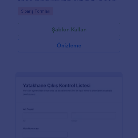
üzerinden yönetin.
Go to Category:
Sipariş Formları
Şablon Kullan
Önizleme