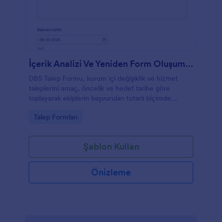
İçerik Analizi Ve Yeniden Form Oluşumu Süreci
DBS Talep Formu, kurum içi değişiklik ve hizmet
taleplerini amaç, öncelik ve hedef tarihe göre
toplayarak ekiplerin başvuruları tutarlı biçimde
değerlendirmesine yardımcı olur.
Go to Category:
Talep Formları
Şablon Kullan
Önizleme