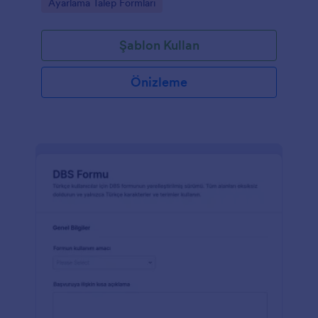
Go to Category:
Ayarlama Talep Formları
Şablon Kullan
Önizleme