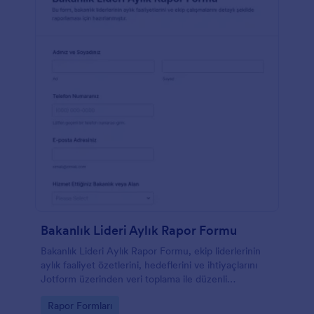
Bakanlık Lideri Aylık Rapor Formu
Bakanlık Lideri Aylık Rapor Formu, ekip liderlerinin
aylık faaliyet özetlerini, hedeflerini ve ihtiyaçlarını
Jotform üzerinden veri toplama ile düzenli
raporlamaya dönüştürmesine yardımcı olan bir form
Go to Category:
Rapor Formları
şablonudur.