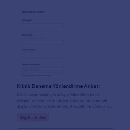
Klinik Deneme Yönlendirme Anketi
Klinik araştırmalar için aday yönlendirmelerini,
iletişim izinlerini ve ön değerlendirme notlarını tek
akışta yönetmek isteyen sağlık ekiplerine yönelik bu
form şablonu ile Jotform üzerinden veri toplama
Go to Category:
Sağlık Formları
sürecinizi hızlandırın.