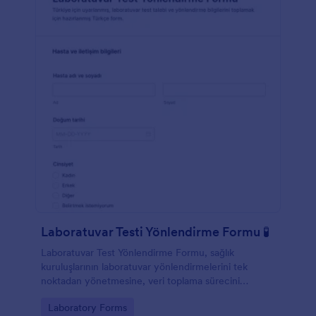
Laboratuvar Testi Yönlendirme Formu 🧪
Laboratuvar Test Yönlendirme Formu, sağlık
kuruluşlarının laboratuvar yönlendirmelerini tek
noktadan yönetmesine, veri toplama sürecini
standartlaştırmasına ve Jotform üzerinden form
Go to Category:
Laboratory Forms
yanıtlarını düzenli şekilde takip etmesine yardımcı