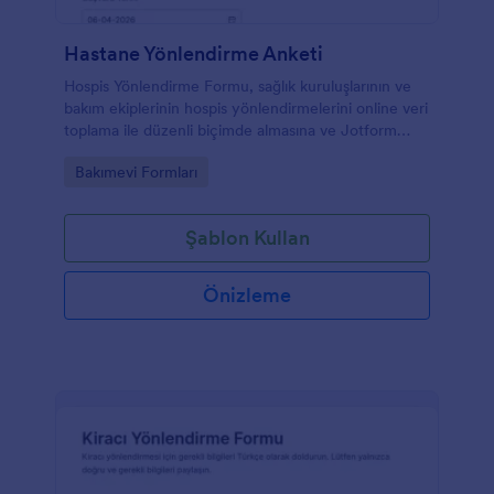
Hastane Yönlendirme Anketi
Hospis Yönlendirme Formu, sağlık kuruluşlarının ve
bakım ekiplerinin hospis yönlendirmelerini online veri
toplama ile düzenli biçimde almasına ve Jotform
üzerinden form yanıtı takibini kolaylaştırmasına
Go to Category:
Bakımevi Formları
yardımcı olur.
Şablon Kullan
Önizleme