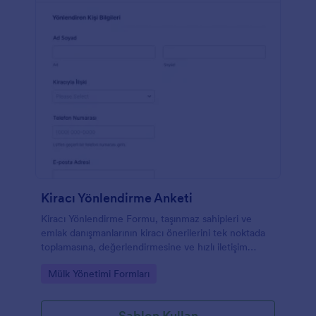
Kiracı Yönlendirme Anketi
Kiracı Yönlendirme Formu, taşınmaz sahipleri ve
emlak danışmanlarının kiracı önerilerini tek noktada
toplamasına, değerlendirmesine ve hızlı iletişim
kurmasına yardımcı olur.
Go to Category:
Mülk Yönetimi Formları
Şablon Kullan