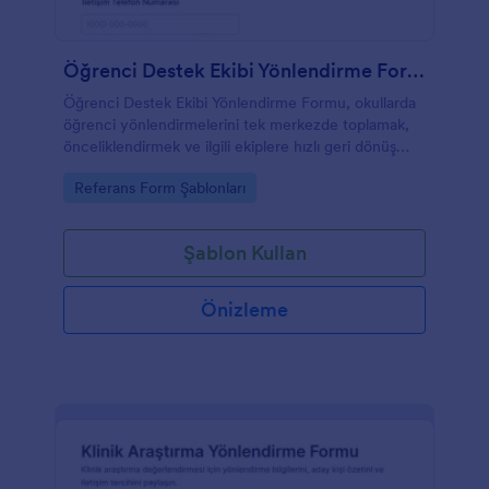
Öğrenci Destek Ekibi Yönlendirme Formu
Öğrenci Destek Ekibi Yönlendirme Formu, okullarda
öğrenci yönlendirmelerini tek merkezde toplamak,
önceliklendirmek ve ilgili ekiplere hızlı geri dönüş
planlamak isteyen kurumlar için pratik bir form
Go to Category:
Referans Form Şablonları
şablonu sunar.
Şablon Kullan
Önizleme