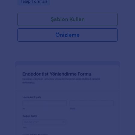
Go to Category:
Talep Formları
Şablon Kullan
Önizleme