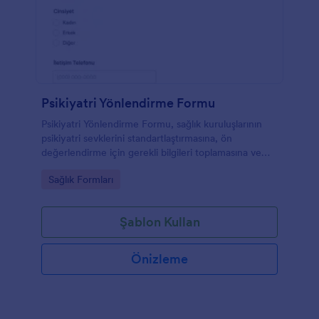
Psikiyatri Yönlendirme Formu
Psikiyatri Yönlendirme Formu, sağlık kuruluşlarının
psikiyatri sevklerini standartlaştırmasına, ön
değerlendirme için gerekli bilgileri toplamasına ve
form yanıtlarını Jotform üzerinden düzenli takip
Go to Category:
Sağlık Formları
etmesine yardımcı olur.
Şablon Kullan
Önizleme