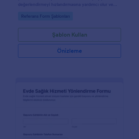
değerlendirmeyi hızlandırmasına yardımcı olur ve
Jotform ile veri toplama sürecini daha düzenli
Go to Category:
Referans Form Şablonları
yönetmenizi sağlar.
Şablon Kullan
Önizleme