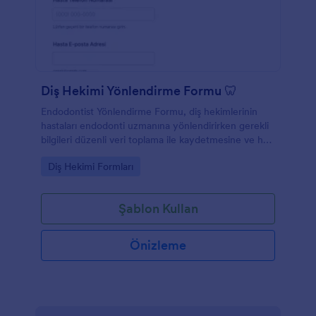
Diş Hekimi Yönlendirme Formu 🦷
Endodontist Yönlendirme Formu, diş hekimlerinin
hastaları endodonti uzmanına yönlendirirken gerekli
bilgileri düzenli veri toplama ile kaydetmesine ve her
form yanıtını kolayca takip etmesine yardımcı olur.
Go to Category:
Diş Hekimi Formları
Şablon Kullan
Önizleme