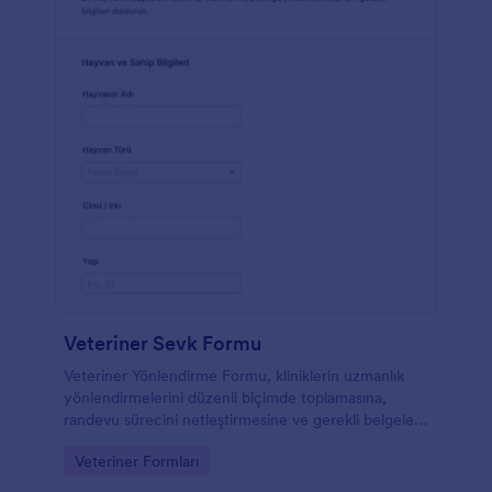
Veteriner Sevk Formu
Veteriner Yönlendirme Formu, kliniklerin uzmanlık
yönlendirmelerini düzenli biçimde toplamasına,
randevu sürecini netleştirmesine ve gerekli belgeleri
tek kanalda istemesine yardımcı olur.
Go to Category:
Veteriner Formları