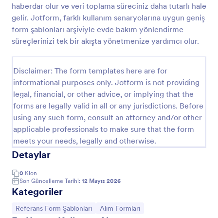
haberdar olur ve veri toplama süreciniz daha tutarlı hale
Güneş Enerjisi Referans Formu
gelir. Jotform, farklı kullanım senaryolarına uygun geniş
form şablonları arşiviyle evde bakım yönlendirme
Güneş Enerjisi Referans Formu, yönlendirmeleri tek
merkezde toplayıp takip etmeyi kolaylaştırır ve
süreçlerinizi tek bir akışta yönetmenize yardımcı olur.
güneş enerjisi firmalarının veri toplama ile form yanıtı
yönetimini daha düzenli yürütmesine yardımcı olur.
Go to Category:
Reference Forms
Disclaimer: The form templates here are for
informational purposes only. Jotform is not providing
legal, financial, or other advice, or implying that the
Şablon Kullan
forms are legally valid in all or any jurisdictions. Before
using any such form, consult an attorney and/or other
Önizleme
applicable professionals to make sure that the form
meets your needs, legally and otherwise.
Detaylar
0
Klon
Son Güncelleme Tarihi:
12 Mayıs 2026
Kategoriler
Kategoriye git:
Kategoriye git:
Referans Form Şablonları
Alım Formları