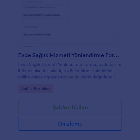
Evde Sağlık Hizmeti Yönlendirme Formu
Evde Sağlık Hizmeti Yönlendirme Formu, evde bakım
ihtiyacı olan hastalar için yönlendirme taleplerini
online olarak toplamanıza ve ekiplerin değerlendirme
sürecini tek kanalda yönetmesine yardımcı olur.
Go to Category:
Sağlık Formları
Şablon Kullan
Önizleme