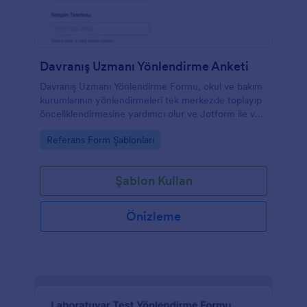
Davranış Uzmanı Yönlendirme Anketi
Davranış Uzmanı Yönlendirme Formu, okul ve bakım
kurumlarının yönlendirmeleri tek merkezde toplayıp
önceliklendirmesine yardımcı olur ve Jotform ile veri
toplama sürecini hızlandırır.
Go to Category:
Referans Form Şablonları
Şablon Kullan
Önizleme