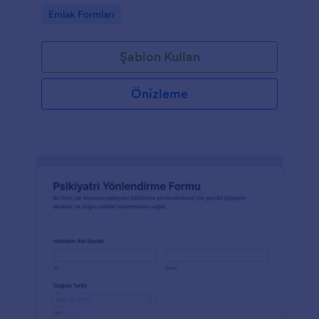
sürecinizi hızla kişiselleştirin.
Go to Category:
Emlak Formları
Şablon Kullan
Önizleme