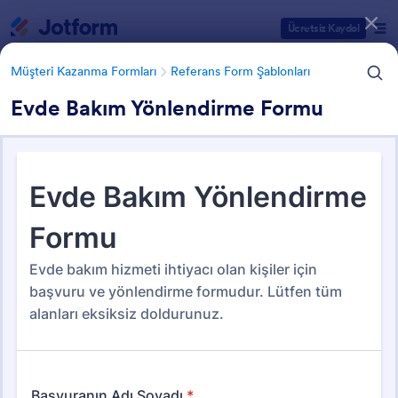
Diyalog başlangıcı
Ücretsiz Kaydol
Müşteri Kazanma Formları
Referans Form Şablonları
Evde Bakım Yönlendirme Formu
Form Şablonu Kategorileri
Müşteri Kazanma Formları
Referans Form Şablonları
Referans Form Şablonları
22 Şablon