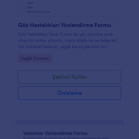
Göz Hastalıkları Yönlendirme Formu
Göz Hastalıkları Sevk Formu ile göz birimine sevk
sürecini online yönetin, hasta bilgilerini ve belgeleri
tek noktada toplayın, sağlık kuruluşlarında veri
toplama ve takip işlerini kolaylaştırın.
Go to Category:
Sağlık Formları
Şablon Kullan
Önizleme