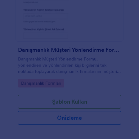
Danışmanlık Müşteri Yönlendirme Formu
Danışmanlık Müşteri Yönlendirme Formu,
yönlendiren ve yönlendirilen kişi bilgilerini tek
noktada toplayarak danışmanlık firmalarının müşteri
yönlendirmelerini Jotform üzerinden düzenli
Go to Category:
Danışmanlık Formları
biçimde takip etmesine yardımcı olur.
Şablon Kullan
Önizleme