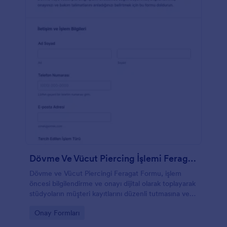
Dövme Ve Vücut Piercing İşlemi Feragatname Formu
Dövme ve Vücut Piercingi Feragat Formu, işlem
öncesi bilgilendirme ve onayı dijital olarak toplayarak
stüdyoların müşteri kayıtlarını düzenli tutmasına ve
veri toplama sürecini Jotform ile hızlandırmasına
Go to Category:
Onay Formları
yardımcı olur.