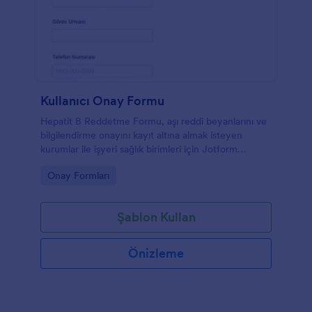
Kullanıcı Onay Formu
Hepatit B Reddetme Formu, aşı reddi beyanlarını ve
bilgilendirme onayını kayıt altına almak isteyen
kurumlar ile işyeri sağlık birimleri için Jotform
üzerinde hızlı veri toplama sağlar.
Go to Category:
Onay Formları
Şablon Kullan
Önizleme