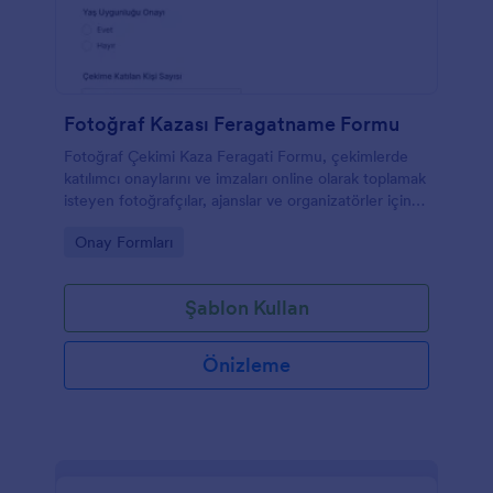
Fotoğraf Kazası Feragatname Formu
Fotoğraf Çekimi Kaza Feragati Formu, çekimlerde
katılımcı onaylarını ve imzaları online olarak toplamak
isteyen fotoğrafçılar, ajanslar ve organizatörler için
veri toplama sürecini kolaylaştırır.
Go to Category:
Onay Formları
Şablon Kullan
Önizleme