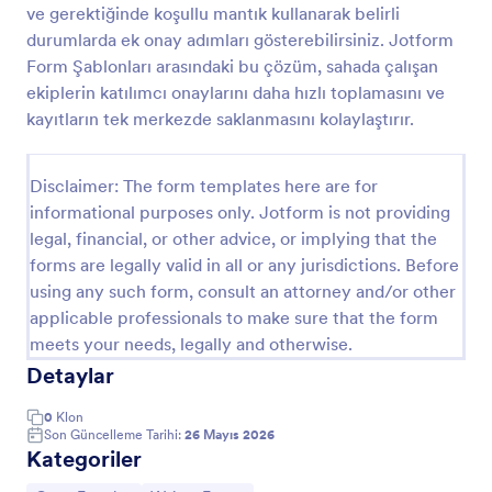
ve gerektiğinde koşullu mantık kullanarak belirli
Spor Antrenmanı Sorumluluk Reddi Formu
durumlarda ek onay adımları gösterebilirsiniz. Jotform
Form Şablonları arasındaki bu çözüm, sahada çalışan
Spor Antrenmanı Feragatnamesi Formu, spor
kulüpleri ve antrenörlerin katılımcı onaylarını, sağlık
ekiplerin katılımcı onaylarını daha hızlı toplamasını ve
beyanlarını ve acil durum izinlerini online olarak
kayıtların tek merkezde saklanmasını kolaylaştırır.
toplayıp düzenli veri toplama yapmasına yardımcı
Go to Category:
Aktivite ve Spor Feragat Formları
olur.
Disclaimer: The form templates here are for
informational purposes only. Jotform is not providing
Şablon Kullan
legal, financial, or other advice, or implying that the
forms are legally valid in all or any jurisdictions. Before
Önizleme
using any such form, consult an attorney and/or other
applicable professionals to make sure that the form
meets your needs, legally and otherwise.
Detaylar
0
Klon
Son Güncelleme Tarihi:
26 Mayıs 2026
Kategoriler