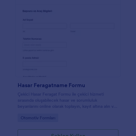
Hasar Feragatname Formu
Çekici Hasar Feragat Formu ile çekici hizmeti
sırasında oluşabilecek hasar ve sorumluluk
beyanlarını online olarak toplayın, kayıt altına alın ve
Jotform üzerinden işletme ekipleriyle kolayca
Go to Category:
Otomotiv Formları
yönetin.
Şablon Kullan