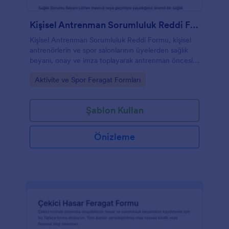
Kişisel Antrenman Sorumluluk Reddi Formu
Kişisel Antrenman Sorumluluk Reddi Formu, kişisel
antrenörlerin ve spor salonlarının üyelerden sağlık
beyanı, onay ve imza toplayarak antrenman öncesi
sorumluluk reddi sürecini dijitalleştirmesine yardımcı
Go to Category:
Aktivite ve Spor Feragat Formları
olur.
Şablon Kullan
Önizleme