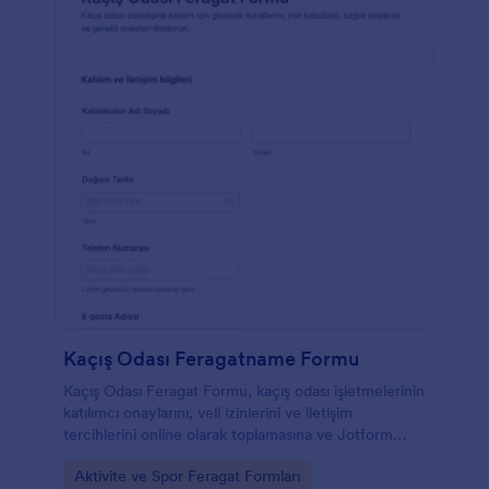
Kaçış Odası Feragatname Formu
Kaçış Odası Feragat Formu, kaçış odası işletmelerinin
katılımcı onaylarını, veli izinlerini ve iletişim
tercihlerini online olarak toplamasına ve Jotform
üzerinden form yanıtı takibini kolaylaştırmasına
Go to Category:
Aktivite ve Spor Feragat Formları
yardımcı olur.