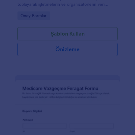
toplayarak işletmelerin ve organizatörlerin veri
toplama sürecini Jotform üzerinden düzenli şekilde
Go to Category:
Onay Formları
yönetmesine yardımcı olur.
Şablon Kullan
Önizleme