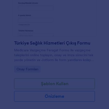
Türkiye Sağlık Hizmetleri Çıkış Formu
Medicare Vazgeçme Feragat Formu ile vazgeçme
taleplerini online toplayın, onay ve imza sürecini tek
yerde yönetin ve Jotform ile form yanıtlarını kolayca
takip ederek veri toplamayı düzenli hale getirin.
Go to Category:
Onay Formları
Şablon Kullan
Önizleme