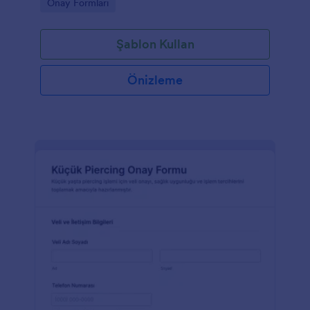
Go to Category:
Onay Formları
şablonudur.
Şablon Kullan
Önizleme