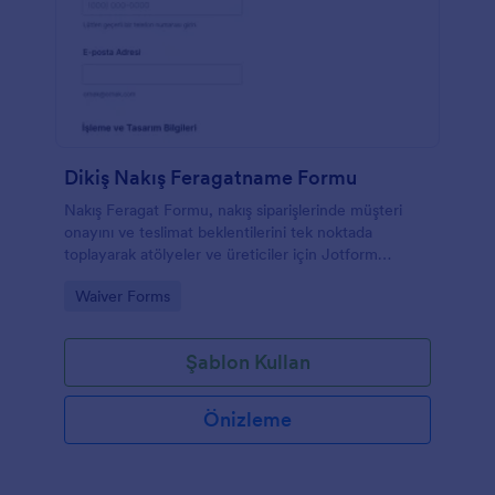
Dikiş Nakış Feragatname Formu
Nakış Feragat Formu, nakış siparişlerinde müşteri
onayını ve teslimat beklentilerini tek noktada
toplayarak atölyeler ve üreticiler için Jotform
üzerinden hızlı veri toplama ve form yanıtı takibi
Go to Category:
Waiver Forms
sağlar.
Şablon Kullan
Önizleme