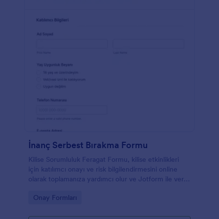
İnanç Serbest Bırakma Formu
Kilise Sorumluluk Feragat Formu, kilise etkinlikleri
için katılımcı onayı ve risk bilgilendirmesini online
olarak toplamanıza yardımcı olur ve Jotform ile veri
toplama sürecini hızlandırır.
Go to Category:
Onay Formları