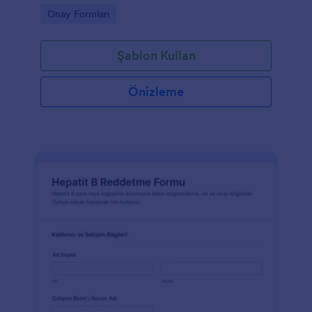
toplama ile yönetmek isteyen organizatörlere
Go to Category:
Onay Formları
yardımcı olur.
Şablon Kullan
Önizleme