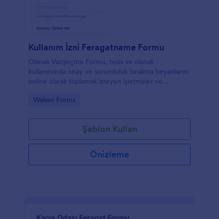
Kullanım İzni Feragatname Formu
Olanak Vazgeçme Formu, tesis ve olanak
kullanımında onay ve sorumluluk bırakma beyanlarını
online olarak toplamak isteyen işletmeler ve
kurumlar için Jotform ile hızlı veri toplama imkanı
Go to Category:
Waiver Forms
sunar.
Şablon Kullan
Önizleme