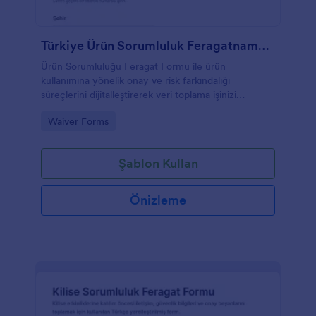
Türkiye Ürün Sorumluluk Feragatname Formu
Ürün Sorumluluğu Feragat Formu ile ürün
kullanımına yönelik onay ve risk farkındalığı
süreçlerini dijitalleştirerek veri toplama işinizi
hızlandırın ve tüm form yanıtlarını Jotform üzerinden
Go to Category:
Waiver Forms
düzenli biçimde yönetin.
Şablon Kullan
Önizleme