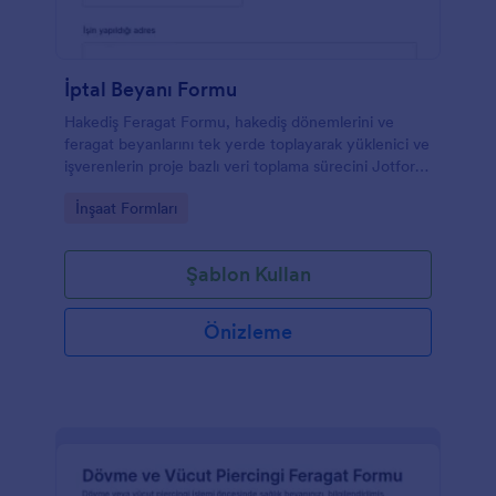
İptal Beyanı Formu
Hakediş Feragat Formu, hakediş dönemlerini ve
feragat beyanlarını tek yerde toplayarak yüklenici ve
işverenlerin proje bazlı veri toplama sürecini Jotform
ile daha düzenli yürütmesine yardımcı olur.
Go to Category:
İnşaat Formları
Şablon Kullan
Önizleme