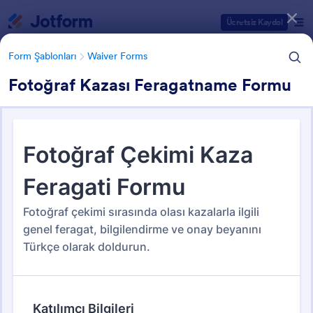
Diyalog başlangıcı
Ücretsiz Kaydol
Form Şablonları
Waiver Forms
Fotoğraf Kazası Feragatname Formu
Form Şablonu Kategorileri
Form Şablonları
Waiver Forms
Waiver Forms
94 Şablon