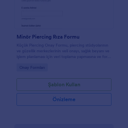
Minör Piercing Rıza Formu
Küçük Piercing Onay Formu, piercing stüdyolarının
ve güzellik merkezlerinin veli onayı, sağlık beyanı ve
işlem planlaması için veri toplama yapmasına ve form
yanıtlarını Jotform üzerinden takip etmesine
Go to Category:
Onay Formları
yardımcı olur.
Şablon Kullan
Önizleme