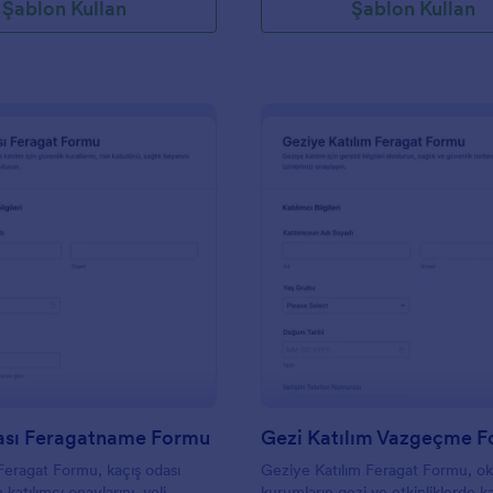
Şablon Kullan
Şablon Kullan
: Kaçış Odası Feragatname Formu
: G
Önizleme
Önizleme
ası Feragatname Formu
Gezi Katılım Vazgeçme 
Feragat Formu, kaçış odası
Geziye Katılım Feragat Formu, ok
 katılımcı onaylarını, veli
kurumların gezi ve etkinliklerde ka