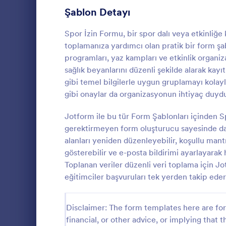
Üye Kayıt Formları
Şablon Detayı
53
Oy Formları
22
Spor İzin Formu, bir spor dalı veya etkinliğe k
toplamanıza yardımcı olan pratik bir form şab
Özet Formları
17
programları, yaz kampları ve etkinlik organizat
sağlık beyanlarını düzenli şekilde alarak kayı
Onay Formları
89
gibi temel bilgilerle uygun gruplamayı kolayl
gibi onaylar da organizasyonun ihtiyaç duyduğ
Değerlendirme Formları
104
Fitness Bilg
salonları ve e
Jotform ile bu tür Form Şablonları içinden 
Katılım Formları
12
ve onaylarını
gerektirmeyen form oluşturucu sayesinde daki
kaydetmesine
Denetim
78
alanları yeniden düzenleyebilir, koşullu mant
Go to Cate
Onay Forml
yapmasına ya
gösterebilir ve e-posta bildirimi ayarlayarak 
Yetkilendirme Formları
67
Toplanan veriler düzenli veri toplama için Jo
eğitimciler başvuruları tek yerden takip edere
Ödül Formları
17
Efsane Cuma Formları
3
Disclaimer: The form templates here are for 
financial, or other advice, or implying that th
Hesaplama Formları
15