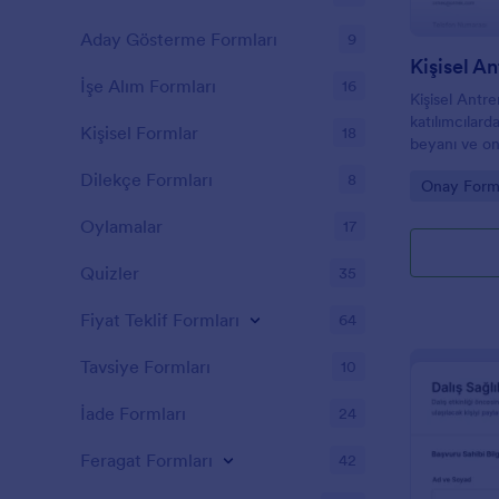
Aday Gösterme Formları
9
İşe Alım Formları
16
Kişisel Ant
katılımcılar
Kişisel Formlar
18
beyanı ve ona
antrenörler v
Dilekçe Formları
8
Go to Cate
Onay Forml
toplama sürec
Oylamalar
17
Quizler
35
Fiyat Teklif Formları
64
Tavsiye Formları
10
İade Formları
24
Feragat Formları
42