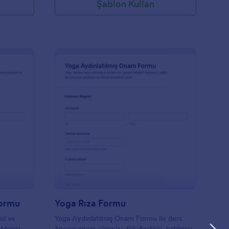
Şablon Kullan
ezi Katılım Vazgeçme Formu
: Yoga Rıza Formu
Önizleme
Formu
Yoga Rıza Formu
ul ve
Yoga Aydınlatılmış Onam Formu ile ders
tılımcı
öncesi onam sürecini dijitalleştirin, katılımcı