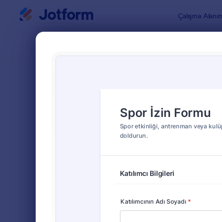
Diyalog başlangıcı
Çalışma Alanı
Form Şablo
Aktiv
SIRALA
Popüler
33 Şablon
FORM DÜZENİ
Klasik
TÜRLER
Sipariş Formları
689
Kayıt Formları
570