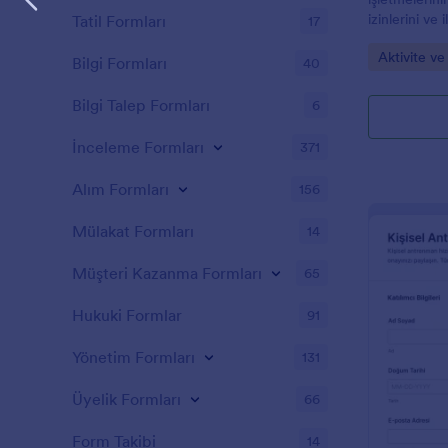
izinlerini ve 
Tatil Formları
17
toplamasına
Go to Cate
Aktivite ve
yanıtı takibi
Bilgi Formları
40
olur.
Bilgi Talep Formları
6
İnceleme Formları
371
Alım Formları
156
Mülakat Formları
14
Müşteri Kazanma Formları
65
Hukuki Formlar
91
Yönetim Formları
131
Üyelik Formları
66
Form Takibi
14