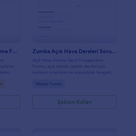
ano Kiralama Feragatname Formu
: Zumba Açık Hava De
Önizleme
Kano Kiralama Feragatname Formu
Zumba Açık Hava Dersleri Sorumluluk Reddi Formu
no
Açık Hava Zumba Dersi Feragatname
aylarını
Formu, açık alanda yapılan dersler için
larını
katılımcı onaylarını ve sorumluluk feragatini
veri
online veri toplama ile yönetmek isteyen
Go to Category:
rı
Waiver Forms
yardımcı
eğitmenler ve organizatörler için idealdir.
Şablon Kullan