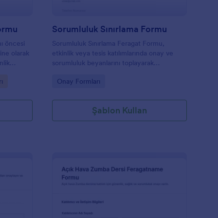
ormu
Sorumluluk Sınırlama Formu
ı öncesi
Sorumluluk Sınırlama Feragat Formu,
line olarak
etkinlik veya tesis katılımlarında onay ve
nlik
sorumluluk beyanlarını toplayarak
recini
işletmelerin ve organizatörlerin veri toplama
Go to Category:
rı
Onay Formları
ımcı olur.
sürecini Jotform üzerinden düzenli şekilde
yönetmesine yardımcı olur.
Şablon Kullan