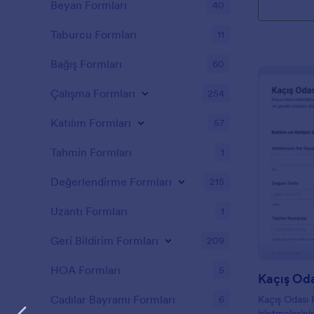
Beyan Formları
40
Taburcu Formları
11
Bağış Formları
60
Çalışma Formları
254
Katılım Formları
57
Tahmin Formları
1
Değerlendirme Formları
215
Uzantı Formları
1
Geri Bildirim Formları
209
HOA Formları
5
Kaçış Od
Cadılar Bayramı Formları
6
Kaçış Odası 
işletmelerinin