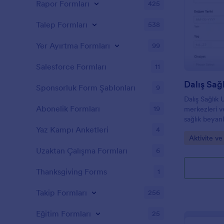
Rapor Formları
425
Talep Formları
538
Yer Ayırtma Formları
99
Salesforce Formları
11
Dalış Sağ
Sponsorluk Form Şablonları
9
Dalış Sağlık
Abonelik Formları
19
merkezleri ve
sağlık beyanl
online olara
Yaz Kampı Anketleri
4
Go to Cate
Aktivite ve
yardımcı olur
Uzaktan Çalışma Formları
6
Thanksgiving Forms
1
Takip Formları
256
Eğitim Formları
25