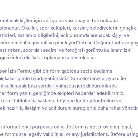
: Fiziksel Aktivite Bilgilendirme Onay Formu
: S
Önizleme
Önizleme
atılacak kişiler için veli ya da vasî onayını tek noktada
lonudur. Okullar, spor kulüpleri, kurslar, belediyelerin gençlik
örleri; katılımcı bilgilerini, acil durumda aranacak kişiyi ve
t sürecini daha güvenli ve planlı yürütebilir. Doğum tarihi ve yaş
aştırırken, spor dalı seçimi ve fotoğraf-görüntü kullanım izni
Fiziksel Aktivite Bilgilendirme Onay Formu
Spor Onay Formu
u izinleri eksiksiz toplamanıza destek olur.
ilendirilmiş Onam Formu, spor
Spor İzin Formu ile okul, kulüp v
ğitmenlerin katılımcı bilgilerini
etkinliklerinde veli onaylarını ve ka
Spor İzin Formu gibi bir form şablonu seçip kodlama
 online veri toplama ile güvenle
bilgilerini online veri toplama ile 
kalar içinde uyarlayabilirsiniz. Sürükle-bırak arayüzü ile
, form yanıtı takibini düzenli
form yanıtlarını Jotform’da düzenl
ık kullanarak bazı soruları yalnızca gerekli durumlarda
gory:
Go to Category:
arı
Spor Formları
rdımcı olur.
takip edin.
her form yanıtı geldiğinde ekipleri haberdar edebilirsiniz.
tform Tablolar’da saklanır, böylece kulüp yöneticileri ve
Şablon Kullan
Şablon Kullan
k hazırlık, iletişim ve acil durum süreçlerini daha rahat yönetir
informational purposes only. Jotform is not providing legal,
e forms are legally valid in all or any jurisdictions. Before usin