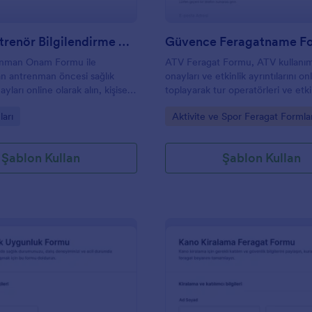
Kişisel Antrenör Bilgilendirme Onay Formu
Güvence Feragatname F
renman Onam Formu ile
ATV Feragat Formu, ATV kullanım
dan antrenman öncesi sağlık
onayları ve etkinlik ayrıntılarını on
yları online olarak alın, kişisel
toplayarak tur operatörleri ve etki
e spor salonları için veri
organizatörlerinin veri toplama sü
gory:
Go to Category:
arı
Aktivite ve Spor Feragat Formla
ini Jotform ile hızlandırın.
Jotform ile kolaylaştırmasına yard
Şablon Kullan
Şablon Kullan