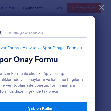
Kurumsal
Fiyatlandırma
Giriş
Ücretsiz Kaydol
iver Forms
Aktivite ve Spor Feragat Formları
por Onay Formu
r İzin Formu ile okul, kulüp ve kamp
inliklerinde veli onaylarını ve katılımcı bilgilerini
ine veri toplama ile yönetin, form yanıtlarını
form’da düzenli şekilde takip edin.
eli Muvafakat Formu
: Yüzme İzin Formu
Önizleme
Şablon Kullan