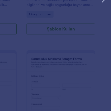
lik
bilgilerini ve sağlık uygunluğu beyanlarını
esine
düzenli veri toplama ile yönetin ve form
Go to Category:
Onay Formları
onudur.
yanıtlarını Jotform üzerinden takip edin.
Şablon Kullan
üvence Feragatname Formu
: Sorumluluk Sınırla
Önizleme