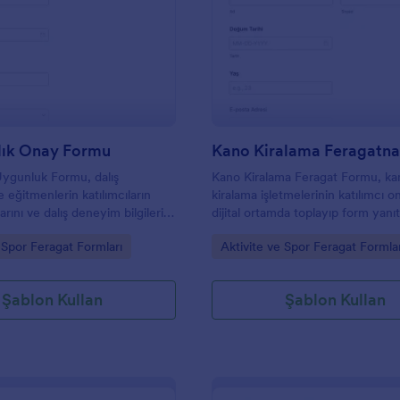
: Dalış Sağlık Onay Formu
: K
Önizleme
Önizleme
lık Onay Formu
 Uygunluk Formu, dalış
Kano Kiralama Feragat Formu, ka
 eğitmenlerin katılımcıların
kiralama işletmelerinin katılımcı on
arını ve dalış deneyim bilgilerini
dijital ortamda toplayıp form yanıt
k toplayıp değerlendirmesine
düzenli biçimde yönetmesine ve 
gory:
Go to Category:
 Spor Feragat Formları
Aktivite ve Spor Feragat Formla
.
toplama sürecini hızlandırmasına 
olur.
Şablon Kullan
Şablon Kullan