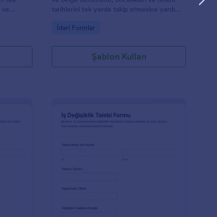
n ve
tarihlerini tek yerde takip etmesine yardımcı
aylaştırın.
olan Jotform form şablonudur.
Go to Category:
İdari Formlar
Şablon Kullan
ekerlekli Sandalye Tamir Formu
: İş Değişikliği Formu
Önizleme