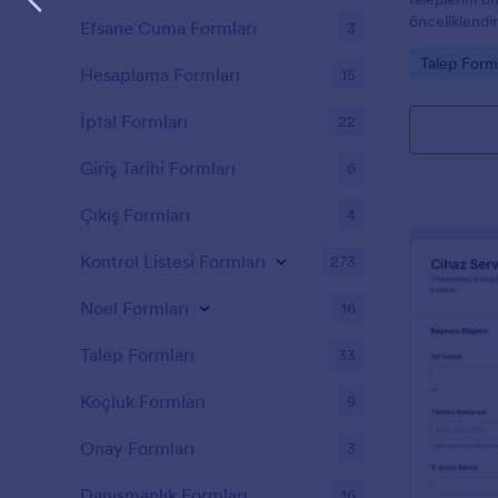
önceliklendi
Efsane Cuma Formları
3
toplama süre
Go to Cate
Talep Forml
Hesaplama Formları
15
İptal Formları
22
Giriş Tarihi Formları
6
Çıkış Formları
4
Kontrol Listesi Formları
273
Noel Formları
16
Talep Formları
33
Koçluk Formları
9
Onay Formları
3
Danışmanlık Formları
16