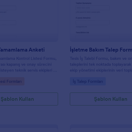
: Kurulum Tamamlama Anketi
: İ
Önizleme
Önizleme
Tamamlama Anketi
İşletme Bakım Talep For
amlama Kontrol Listesi Formu,
Tesis İş Talebi Formu, bakım ve o
ası kapanış ve onay sürecini
taleplerini tek noktada toplayarak
steyen teknik servis ekipleri ve
ekip yönetimi ekiplerinin veri top
ıcılar için veri toplama ve form
sürecini hızlandırmasına ve form y
gory:
Go to Category:
tesi Formları
İş Talep Formları
ni tek yerde toplar.
düzenli takip etmesine yardımcı o
Şablon Kullan
Şablon Kullan