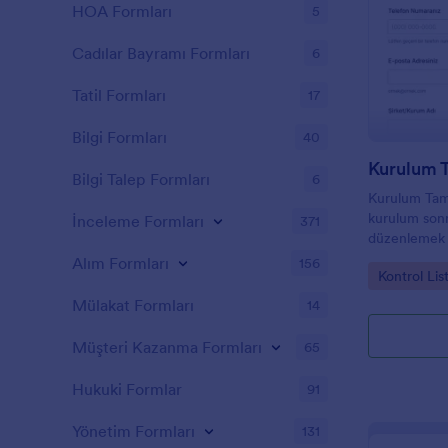
HOA Formları
5
Cadılar Bayramı Formları
6
Tatil Formları
17
Bilgi Formları
40
Kurulum 
Bilgi Talep Formları
6
Kurulum Tam
kurulum sonr
İnceleme Formları
371
düzenlemek i
hizmet sağlay
Alım Formları
156
Go to Cate
Kontrol Lis
yanıtı takibi
Mülakat Formları
14
Müşteri Kazanma Formları
65
Hukuki Formlar
91
Yönetim Formları
131