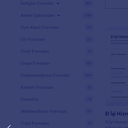
İletişim Formları
183
Anket Şablonları
249
Üye Kayıt Formları
53
Oy Formları
22
Özet Formları
17
Onay Formları
89
Değerlendirme Formları
104
Katılım Formları
12
Denetim
78
Yetkilendirme Formları
67
El İşi Hi
El İşi Hizme
Ödül Formları
17
taleplerini o