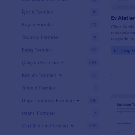
İçerik Formları
16
Ev Aletle
Beyan Formları
40
Cihaz Servis 
randevularını
Taburcu Formları
11
taleplerini t
veri toplama 
Bağış Formları
60
Go to Cate
BT Talep F
Çalışma Formları
254
Katılım Formları
57
Tahmin Formları
1
Değerlendirme Formları
215
Uzantı Formları
1
Geri Bildirim Formları
209