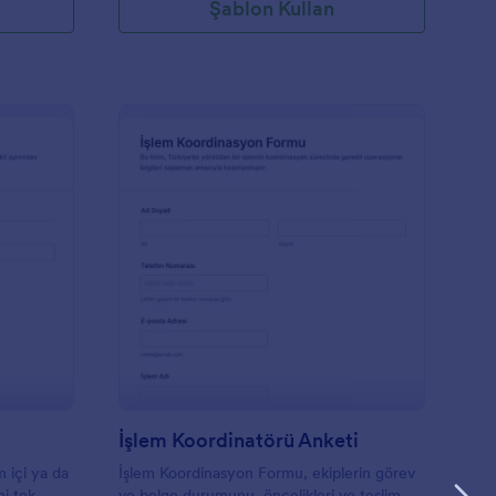
Şablon Kullan
orun Kayıt Talep Formu
: İşlem Koordinatörü 
Önizleme
İşlem Koordinatörü Anketi
 içi ya da
İşlem Koordinasyon Formu, ekiplerin görev
ni tek
ve belge durumunu, öncelikleri ve teslim