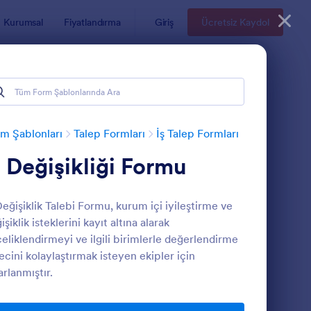
Kurumsal
Fiyatlandırma
Giriş
Ücretsiz Kaydol
m Şablonları
Talep Formları
İş Talep Formları
ş Değişikliği Formu
Değişiklik Talebi Formu, kurum içi iyileştirme ve
işiklik isteklerini kayıt altına alarak
eliklendirmeyi ve ilgili birimlerle değerlendirme
ecini kolaylaştırmak isteyen ekipler için
lgisayar Tamiri İş Emri Formu
: Elektrik Servis İş E
Önizleme
arlanmıştır.