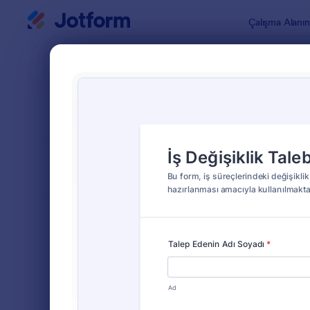
Diyalog başlangıcı
Çalışma Alanı
Form Şablo
İş Ta
SIRALA
Popüler
27 Şablon
FORM DÜZENİ
Klasik
TÜRLER
Sipariş Formları
689
Ürün Sipariş Formları
79