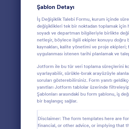
Şablon Detayı
Pasta Sipariş Formları
9
Değişiklik Emri Formları
İş Değişiklik Talebi Formu, kurum içinde sür
9
değişiklikleri tek bir noktadan toplamak için 
Yemek Hizmeti Sipariş Formları
9
soyadı ve departman bilgileriyle birlikte değiş
netleşir, böylece ilgili ekipler konuyu doğru
Ön Sipariş Formları
8
kaynakları, kalite yönetimi ve proje ekipleri; 
Onarım B
uygulanması istenen tarihi planlamak ve talepl
Satış Emri Formları
7
Tamir Bildir
taleplerini k
Jotform ile bu tür veri toplama süreçlerini
Çiçek Sipariş Formları
6
toplayarak ek
uyarlayabilir, sürükle-bırak arayüzüyle alanl
yardımcı olu
Üniforma Sipariş Formları
5
soruları gösterebilirsiniz. Form yanıtı geldik
Go to Cate
Bakım Form
sürecini hızla
yanıtları Jotform tablolar üzerinde filtreleyi
Bilet Sipariş Formları
5
Şablonları arasındaki bu form şablonu, iş değ
bir başlangıç sağlar.
Kurabiye Sipariş Formları
4
Kitap Sipariş Formları
4
Disclaimer: The form templates here are for 
financial, or other advice, or implying that th
Bağış Sipariş Formları
2