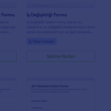
r Formu
İş Değişikliği Formu
servis
İş Değişiklik Talebi Formu, kurum içi
 toplayarak
iyileştirme ve değişiklik isteklerini kayıt altına
masını
alarak önceliklendirmeyi ve ilgili birimlerle
e teknik
değerlendirme sürecini kolaylaştırmak
Go to Category:
İş Talep Formları
ağlar.
isteyen ekipler için tasarlanmıştır.
Şablon Kullan