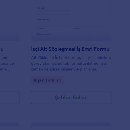
şletme Bakım Talep Formu
: İşçi Alt Sözleşmesi 
Önizleme
mu
İşçi Alt Sözleşmesi İş Emri Formu
narım
Alt Yüklenici İş Emri Formu, alt yüklenicilere
 tesis ve
görev atamalarını tek formatta iletmenize,
lama
zaman ve adres bilgileriyle planlama
anıtlarını
yapmanıza ve Jotform üzerinden veri
Go to Category:
İnşaat Formları
lur.
toplama sürecini düzenli yönetmenize
yardımcı olur.
Şablon Kullan