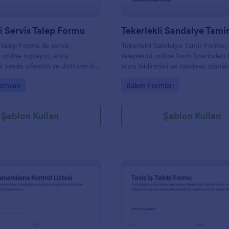
ri Servis Talep Formu
Tekerlekli Sandalye Tami
Talep Formu ile servis
Tekerlekli Sandalye Tamir Formu, 
 online toplayın, arıza
taleplerini online form üzerinden
ek yerde yönetin ve Jotform ile
arıza bildirimini ve randevu planla
sürecini hızlandırın.
kolaylaştırır ve medikal servisler il
gory:
Go to Category:
ormları
Bakım Formları
ekipler için düzenli veri toplama s
Şablon Kullan
Şablon Kullan