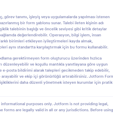
destekleyici dosyalarını veya ekr
görüntülerini toplamak için dosy
: Onarım Bildirim Formu
: B
Önizleme
Önizleme
alanları ekleyin ve hatta kişisel b
eç, görev tanımı, işleyiş veya uygulamalarda yapılması istenen
için yazı tiplerini, renkleri ve arka
hazırlanmış bir form şablonu sunar. Talebi ileten kişinin adı
resmini değiştirin. Jotform'un 130
uygulama ve entegrasyondan olu
iklik talebinin başlığı ve öncelik seviyesi gibi kritik detaylar
kapsamlı kitaplığı ile, Google Dri
 bağlamda değerlendirebilir. Operasyon, bilgi işlem, insan
Airtable'da otomatik olarak bir iş 
farklı birimleri etkileyen iyileştirmeleri kayda almak,
elektronik tablosu oluşturabilir, 
ildirim Formu
Bakım İş Emri Formu
eri aynı standartta karşılaştırmak için bu formu kullanabilir.
sisteminize yeni kişiler ekleyebilir,
im Formu, arıza ve bakım
Bakım İş Emri Formu, ekipman ve
veya Slack'te ekibinizle işbirliği iç
onum ve öncelik bilgileriyle
bazlı bakım taleplerini öncelik ve t
 kodlama gerektirmeyen form oluşturucu üzerinden hızlıca
çalışabilir ve çok daha fazlasını yap
iplerin planlı ilerlemesine
bilgileriyle toplayarak tesis yöneti
arı düzenleyebilir ve koşullu mantıkla yanıtlayana göre uygun
r ve Jotform ile veri toplama
işletmeler ve bakım ekipleri için d
çe e-posta bildirimi alarak talepleri gecikmeden takip edebilir,
gory:
Go to Category:
ları
Bakım Formları
ndırır.
toplama ve takip sağlar.
p arayabilir ve ekip içi görünürlüğü artırabilirsiniz. Jotform For
işikliklerini daha düzenli yönetmek isteyen kurumlar için pratik
Şablon Kullan
Şablon Kullan
informational purposes only. Jotform is not providing legal,
e forms are legally valid in all or any jurisdictions. Before usin