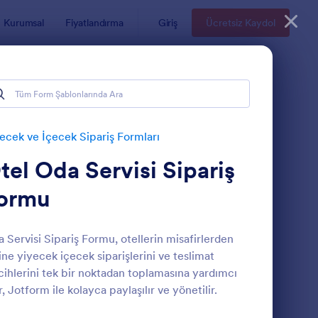
Kurumsal
Fiyatlandırma
Giriş
Ücretsiz Kaydol
ecek ve İçecek Sipariş Formları
tel Oda Servisi Sipariş
ormu
 Servisi Sipariş Formu, otellerin misafirlerden
ine yiyecek içecek siparişlerini ve teslimat
emek Memnuniyet Anketi
: Stripe Online Yiyec
Önizleme
cihlerini tek bir noktadan toplamasına yardımcı
r, Jotform ile kolayca paylaşılır ve yönetilir.