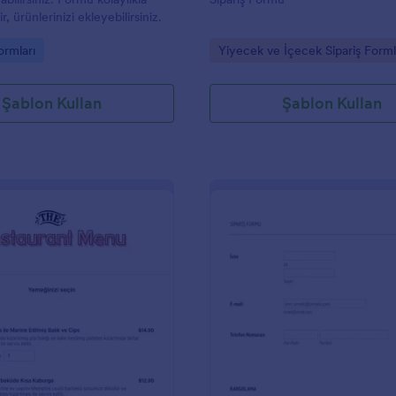
r, ürünlerinizi ekleyebilirsiniz.
gory:
Go to Category:
ormları
Yiyecek ve İçecek Sipariş Forml
Şablon Kullan
Şablon Kullan
: Menü Sipariş Formu
: Ş
Önizleme
Önizleme