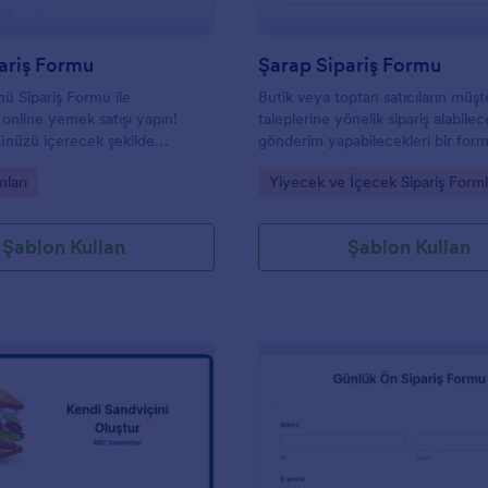
ariş Formu
Şarap Sipariş Formu
ü Sipariş Formu ile
Butik veya toptan satıcıların müşte
 online yemek satışı yapın!
taleplerine yönelik sipariş alabile
nüzü içerecek şekilde
gönderim yapabilecekleri bir form
n, her bir öğenin resmini
gory:
Go to Category:
mları
Yiyecek ve İçecek Sipariş Forml
r ödeme ağ geçidi ile entegre
ne sipariş toplamaya başlamak
ınızın web sitesine yerleştirin.
Şablon Kullan
Şablon Kullan
web sitenizde menünüz ve
unuz arasında geçiş yapmak
 Sipariş Formunuzu açarak
atabilir, istedikleri ürünleri
iparişleri için tek seferde
lirler! Gönderimleri anında
eleri önlersiniz, böylece siz ve
z siparişleri Jotform hesabınızda
ilere ulaştırabilirsiniz. Ücretsiz
il Formlar uygulamasını
 restoranınızın telefon veya