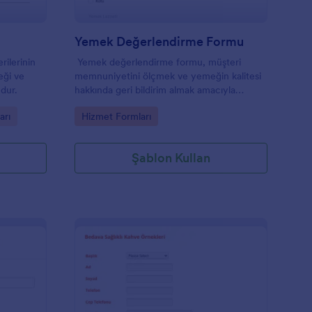
Yemek Değerlendirme Formu
rilerinin
Yemek değerlendirme formu, müşteri
ceği ve
memnuniyetini ölçmek ve yemeğin kalitesi
dur.
hakkında geri bildirim almak amacıyla
restoranlar tarafından kullanılan bir ankettir.
Go to Category:
arı
Hizmet Formları
Şablon Kullan