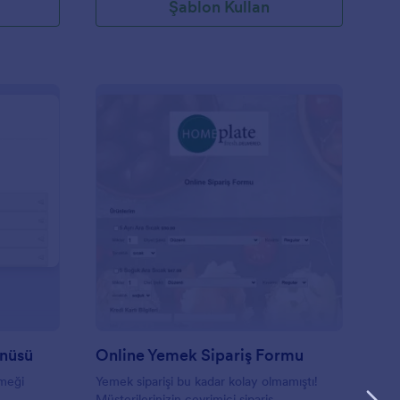
Şablon Kullan
eminer Öğle Yemeği Menüsü
: Online Yemek Sipari
Önizleme
nüsü
Online Yemek Sipariş Formu
emeği
Yemek siparişi bu kadar kolay olmamıştı!
Müşterilerinizin çevrimiçi sipariş