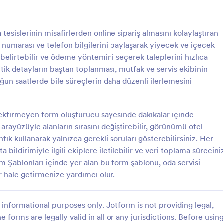
: Restoran Sipariş Formu
: C
Önizleme
Önizleme
esislerinin misafirlerden online sipariş almasını kolaylaştıran
 numarası ve telefon bilgilerini paylaşarak yiyecek ve içecek
 belirtebilir ve ödeme yöntemini seçerek taleplerini hızlıca
 kritik detayların baştan toplanması, mutfak ve servis ekibinin
ğun saatlerde bile süreçlerin daha düzenli ilerlemesini
Sipariş Formu
Catering Sipariş Formu
izin firmanızdan bir yemek
Organizasyonlarınız için catering 
 etmek için kullanabilecekleri
sipariş formu.
ektirmeyen form oluşturucu sayesinde dakikalar içinde
mek rezervasyon formu.
arayüzüyle alanların sırasını değiştirebilir, görünümü otel
tık kullanarak yalnızca gerekli soruları gösterebilirsiniz. Her
gory:
Go to Category:
mları
Hizmet Formları
 bildirimiyle ilgili ekiplere iletilebilir ve veri toplama sürecini
rm Şablonları içinde yer alan bu form şablonu, oda servisi
Şablon Kullan
Şablon Kullan
ir hale getirmenize yardımcı olur.
informational purposes only. Jotform is not providing legal,
e forms are legally valid in all or any jurisdictions. Before usin