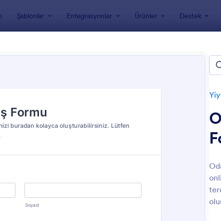
m
Şablonlar
Entegrasyonlar
Ürünler
Destek
nları
Sipariş Formları
Yiyecek ve İçecek Sipariş Formları
ek ve İçecek Sipariş Formları
Yiy
O
F
Oda
onl
: Yemek Sipariş Formu
: Y
Önizleme
Önizleme
ter
olu