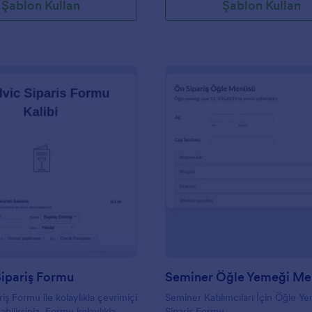
Şablon Kullan
Şablon Kullan
: Sandviç Sipariş Formu
: S
Önizleme
Önizleme
ipariş Formu
Seminer Öğle Yemeği Me
iş Formu ile kolaylıkla çevrimiçi
Seminer Katılımcıları İçin Öğle Y
yabilirsiniz. Formu kolaylıkla
Sipariş Formu