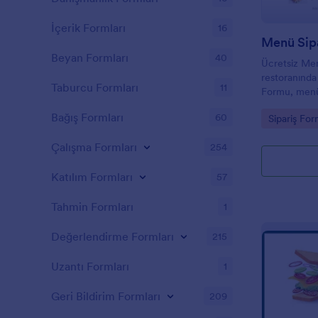
İçerik Formları
16
Menü Sip
Beyan Formları
40
Ücretsiz Men
restoranında
Taburcu Formları
11
Formu, menü
kişiselleştiri
Bağış Formları
60
Go to Cate
Sipariş For
yükleyin, bi
edin ve onli
Çalışma Formları
254
için restoran
Müşteriler 
Katılım Formları
sipariş form
57
yerine Menü
menünüze göz 
Tahmin Formları
1
seçebilir ve s
ödeme yapabi
Değerlendirme Formları
215
alarak gecikm
çalışanlarını
Uzantı Formları
1
anında müşter
Jotform Mob
Geri Bildirim Formları
209
indirirseniz,