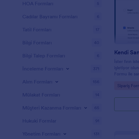
tabletinde an
HOA Formları
5
alırsınız.Fo
kişiselleştir
Cadılar Bayramı Formları
6
Menü Sipariş
kodlama ger
Tatil Formları
17
öğesi ekleyeb
ikame seçenek
Bilgi Formları
40
ve renkleri d
yapabilirsin
Kendi San
Bilgi Talep Formları
6
üzerinden ka
İster fırın i
ettiğiniz öd
işletiyor olu
İnceleme Formları
unutmayın – 
371
Formu ile san
Stripe ve Au
toplayın. Fo
30'dan fazla
Alım Formları
156
Go to Cate
Sipariş For
özelleştirin 
yapmanızı sağ
işlemeye baş
yemek sipariş
Mülakat Formları
14
yerleştirin! 
özel Menü Si
malzemelerini
işlerini büyü
Müşteri Kazanma Formları
65
bilgilerini g
kart bilgilerin
Hukuki Formlar
91
Jotform hesa
personeliniz
Yönetim Formları
131
olmadan ulaşt