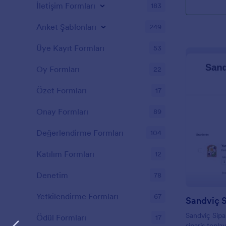
İletişim Formları
183
Anket Şablonları
249
Üye Kayıt Formları
53
Oy Formları
22
Özet Formları
17
Onay Formları
89
Değerlendirme Formları
104
Katılım Formları
12
Denetim
78
Yetkilendirme Formları
67
Sandviç S
Sandviç Sipar
Ödül Formları
17
sipariş topla