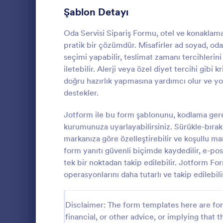
Şablon Detayı
Pasta Sipariş Formları
9
Değişiklik Emri Formları
Oda Servisi Sipariş Formu, otel ve konaklama t
9
pratik bir çözümdür. Misafirler ad soyad, oda
Yemek Hizmeti Sipariş Formları
9
seçimi yapabilir, teslimat zamanı tercihlerini
iletebilir. Alerji veya özel diyet tercihi gibi
Ön Sipariş Formları
8
doğru hazırlık yapmasına yardımcı olur ve yo
Restoran 
destekler.
Satış Emri Formları
7
Müşterilerin
servisi talep
Jotform ile bu form şablonunu, kodlama ger
Çiçek Sipariş Formları
6
basit bir ye
kurumunuza uyarlayabilirsiniz. Sürükle-bırak 
Üniforma Sipariş Formları
5
markanıza göre özelleştirebilir ve koşullu man
Go to Cate
Hizmet For
form yanıtı güvenli biçimde kaydedilir, e-posta
Bilet Sipariş Formları
5
tek bir noktadan takip edilebilir. Jotform Fo
operasyonlarını daha tutarlı ve takip edilebil
Kurabiye Sipariş Formları
4
Kitap Sipariş Formları
4
Disclaimer: The form templates here are for 
financial, or other advice, or implying that th
Bağış Sipariş Formları
2