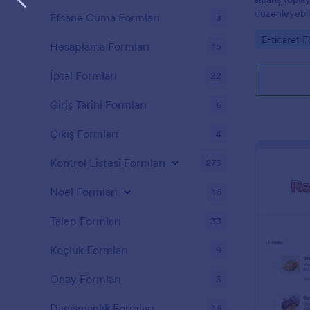
düzenleyebili
Efsane Cuma Formları
3
Go to Cate
E-ticaret F
Hesaplama Formları
15
İptal Formları
22
Giriş Tarihi Formları
6
Çıkış Formları
4
Kontrol Listesi Formları
273
Noel Formları
16
Talep Formları
33
Koçluk Formları
9
Onay Formları
3
Danışmanlık Formları
16