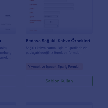
iyecek Ön Sipariş Formu
: Bedava Sağlıklı Kahv
Önizleme
u
Bedava Sağlıklı Kahve Örnekleri
nlar,
Sağlıklı kahve satmak için müşterilerinizle
 herhangi
paylaşabileceğiniz örnek bir formdur.
yemek
mak üzere
Go to Category:
Yiyecek ve İçecek Sipariş Formları
u form ile
ri yemeği
 ve saatini
Şablon Kullan
alma
u ve
m, Yiyecek
ni daha da
urucu,