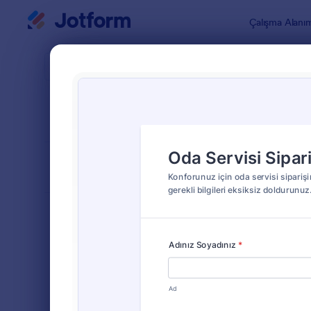
Diyalog başlangıcı
Çalışma Alanı
Form Şablo
Yiyec
SIRALA
Popüler
60 Şablon
FORM DÜZENİ
Klasik
TÜRLER
Sipariş Formları
689
Ürün Sipariş Formları
79