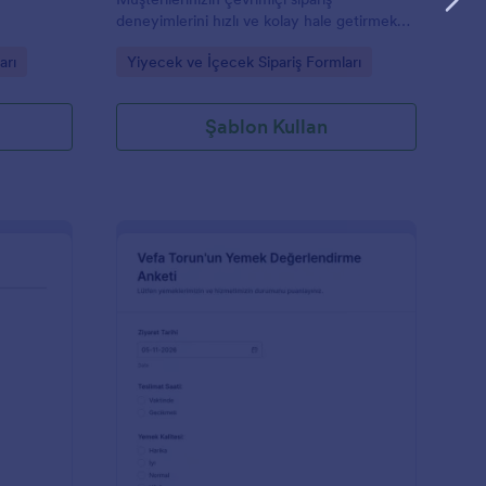
deneyimlerini hızlı ve kolay hale getirmek
için bu formu kullanın. Bu form BlueSnap
Go to Category:
arı
Yiyecek ve İçecek Sipariş Formları
ödemesini kullanır ve müşterinizin seçeceği
ürünlerin listesini içeren temel kişisel bilgileri
içerir. Restoran ve fast food sahipleri için
Şablon Kullan
mükemmel.
arap Sipariş Formu
: Yemek Değerlendir
Önizleme