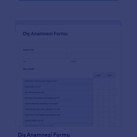
vaka bilgisi toplarken müşteri güvenliği son derece
önemlidir. İşte bu nedenle Jotform, verilerinizi 256
bit SSL, PCI sertifikası, GDPR ve CCPA uyumluluğu
ve Gümüş veya Altın planlarımız dahilindeki HIPAA
uyumluluğuna erişim seçeneğiyle korur. Sosyal
Hizmet Görevlisi Kabul Formu şablonunuzun
görünümünü özelleştirmek Jotform Form Oluşturma
Aracı ile çok kolay - şirket logonuzu eklemek için
sürükleyip bırakın, yazı tiplerini veya renkleri
değiştirin, ya da 80'den fazla güçlü uygulama ile
formunuzu entegre edin. Bu gelişmiş çevrimiçi
Sosyal Hizmet Görevlisi Kabul Formu ile alım
sürecinizi kolaylaştırın ve kayıtlarınızı bir üst seviyeye
taşıyın.
Diş Anamnezi Formu