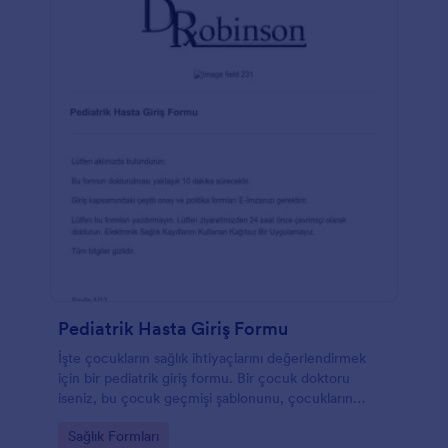
Pediatrik Hasta Giriş Formu
İşte çocukların sağlık ihtiyaçlarını değerlendirmek
için bir pediatrik giriş formu. Bir çocuk doktoru
iseniz, bu çocuk geçmişi şablonunu, çocukların
ebeveynleri veya velileriyle hızlı ve kolay bir şekilde
Go to Category:
Sağlık Formları
bağlantı kurmak, çocuklarının sağlığı hakkında geçerli