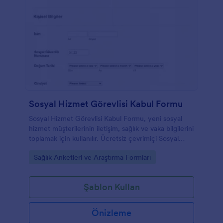
Sosyal Hizmet Görevlisi Kabul Formu
Sosyal Hizmet Görevlisi Kabul Formu, yeni sosyal
hizmet müşterilerinin iletişim, sağlık ve vaka bilgilerini
toplamak için kullanılır. Ücretsiz çevrimiçi Sosyal
Hizmet Görevlisi Kabul Formu ile yeni hastalara,
Go to Category:
Sağlık Anketleri ve Araştırma Formları
kendi bilgilerini doğrudan ofisinizin bilgisayarına veya
tabletine girmelerine izin verebilirsiniz - kağıt
formların dağınıklığını ortadan kaldırmanıza ve
Şablon Kullan
kayıtlarınızı aynı anda dijitalleştirmenize olanak tanır.
Tüm form yanıtları Jotform hesabınızda güvenli bir
şekilde saklanır ve sizin ve iş arkadaşlarınızın herhangi
Önizleme
bir cihazdan erişim sağlaması son derece kolay. Yeni