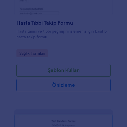
Hasta Tıbbi Takip Formu
Hasta tanısı ve tıbbi geçmişini izlemeniz için basit bir
hasta takip formu.
Go to Category:
Sağlık Formları
Şablon Kullan
Önizleme