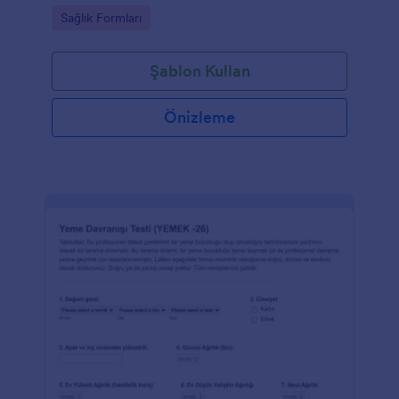
Go to Category:
Sağlık Formları
Şablon Kullan
Önizleme