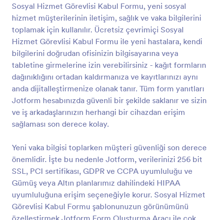
Sosyal Hizmet Görevlisi Kabul Formu, yeni sosyal
hizmet müşterilerinin iletişim, sağlık ve vaka bilgilerini
Önizleme
toplamak için kullanılır. Ücretsiz çevrimiçi Sosyal
Hizmet Görevlisi Kabul Formu ile yeni hastalara, kendi
bilgilerini doğrudan ofisinizin bilgisayarına veya
tabletine girmelerine izin verebilirsiniz - kağıt formların
dağınıklığını ortadan kaldırmanıza ve kayıtlarınızı aynı
anda dijitalleştirmenize olanak tanır. Tüm form yanıtları
Jotform hesabınızda güvenli bir şekilde saklanır ve sizin
ve iş arkadaşlarınızın herhangi bir cihazdan erişim
sağlaması son derece kolay.
Yeni vaka bilgisi toplarken müşteri güvenliği son derece
önemlidir. İşte bu nedenle Jotform, verilerinizi 256 bit
SSL, PCI sertifikası, GDPR ve CCPA uyumluluğu ve
Gümüş veya Altın planlarımız dahilindeki HIPAA
uyumluluğuna erişim seçeneğiyle korur. Sosyal Hizmet
Görevlisi Kabul Formu şablonunuzun görünümünü
özelleştirmek Jotform Form Oluşturma Aracı ile çok