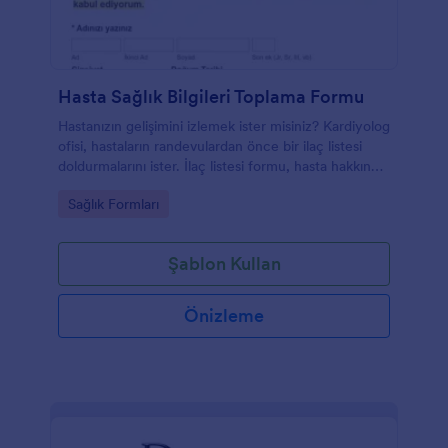
Hasta Sağlık Bilgileri Toplama Formu
Hastanızın gelişimini izlemek ister misiniz? Kardiyolog
ofisi, hastaların randevulardan önce bir ilaç listesi
doldurmalarını ister. İlaç listesi formu, hasta hakkında
kişisel bilgileri, tüm ilaçları içeren reçeteli ilaçlar,
Go to Category:
Sağlık Formları
reçetesiz, diyabetik, diyet takviyeleri ve vitaminleri,
sigara içme öyküsünü, alkol tüketimini ve kafein
kullanımını içerir.
Şablon Kullan
Önizleme