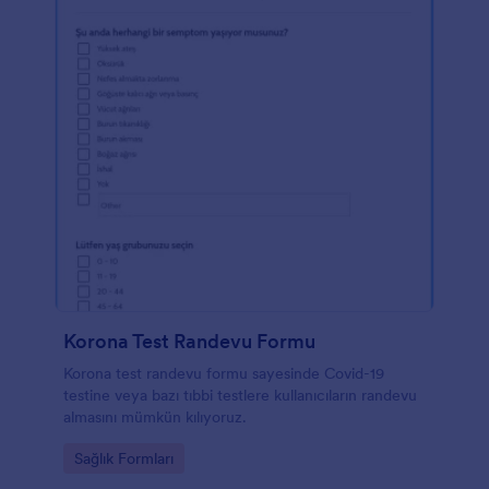
Korona Test Randevu Formu
Korona test randevu formu sayesinde Covid-19
testine veya bazı tıbbi testlere kullanıcıların randevu
almasını mümkün kılıyoruz.
Go to Category:
Sağlık Formları