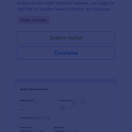
birlikte detaylı sağlık bilgilerini toplayan, kan bağışı ile
ilgili bilgi ve koşulları kabul ettiklerine dair beyanlarını
isteyen, sağlık yetkilisi imzalı bağış onam formu.
Go to Category:
Sağlık Formları
Şablon Kullan
Önizleme