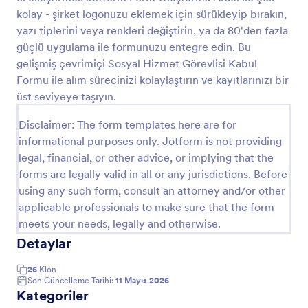
kolay - şirket logonuzu eklemek için sürükleyip bırakın,
yazı tiplerini veya renkleri değiştirin, ya da 80'den fazla
Veteriner Ön Muayene Formu
güçlü uygulama ile formunuzu entegre edin. Bu
gelişmiş çevrimiçi Sosyal Hizmet Görevlisi Kabul
Bu veteriner ön fiziki muayene formu ile muayene
kayıtlarınızı daha kolay tutabilirsiniz. Bu formla
Formu ile alım sürecinizi kolaylaştırın ve kayıtlarınızı bir
müşterinin iletişim bilgilerini, muayene saatini,
üst seviyeye taşıyın.
hayvanın bilgilerini ve fiziksel muayene bulgularını
Go to Category:
Sağlık Formları
kayıt altına alabilirsiniz
Disclaimer: The form templates here are for
informational purposes only. Jotform is not providing
legal, financial, or other advice, or implying that the
Şablon Kullan
forms are legally valid in all or any jurisdictions. Before
using any such form, consult an attorney and/or other
Önizleme
applicable professionals to make sure that the form
meets your needs, legally and otherwise.
Detaylar
26
Klon
Son Güncelleme Tarihi:
11 Mayıs 2026
Kategoriler