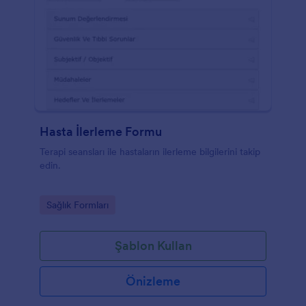
Hasta İlerleme Formu
Terapi seansları ile hastaların ilerleme bilgilerini takip
edin.
Go to Category:
Sağlık Formları
Şablon Kullan
Önizleme