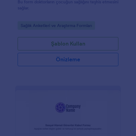
Bu form doktorların çocuğun sağlığını teşhis etmesini
sağlar.
Go to Category:
Sağlık Anketleri ve Araştırma Formları
Şablon Kullan
Önizleme