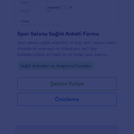
Spor Salonu Sağlık Anketi Formu
Spor salonu sağlık anketine ve bazı spor salonu anket
örneklerini aramaya mı ihtiyacınız var? İşte
bulabileceğiniz en basit ve en kolay spor salonu
anket şablonu.
Go to Category:
Sağlık Anketleri ve Araştırma Formları
Şablon Kullan
Önizleme