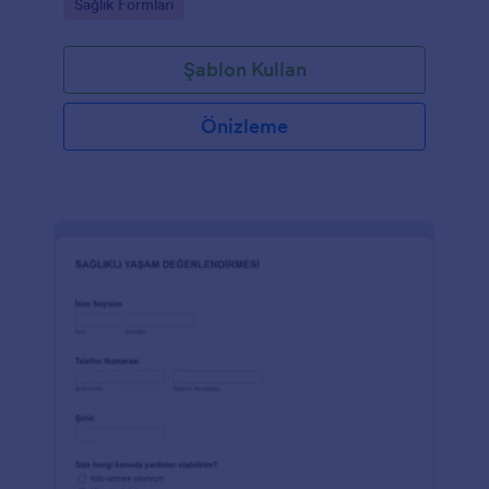
Go to Category:
Sağlık Formları
Şablon Kullan
Önizleme