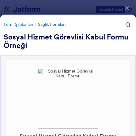
Diyalog başlangıcı
Ücretsiz Kaydol
Form Şablonları
Sağlık Formları
Sosyal Hizmet Görevlisi Kabul Formu
Örneği
Form Şablonu Kategorileri
Form Şablonları
Sağlık Formları
Sağlık Anketleri ve Araştırma
Formları
61 Şablon