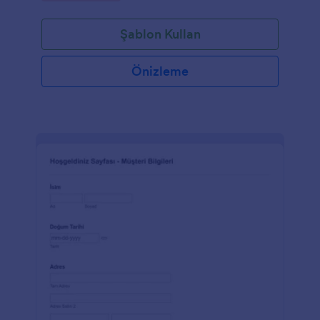
cevaplar almak ve daha fazla bilgi almak için
kullanabilirsiniz. Kapsamlı sağlık bakımı ve hastanın
Şablon Kullan
fiziksel, zihinsel ve duygusal durumu ve tarihinin tam
olarak anlaşılmasını sağlamak için bu pediatrik sağlık
geçmişi form şablonunu kullanın.
Önizleme