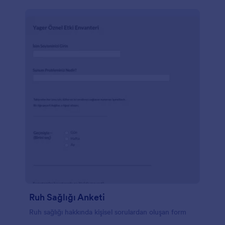
özellikleri, başa çıkma mekanizmaları ve ruh sağlığı
hakkında bilgi toplamak için kullanabilirsiniz. Soruları,
muayenehanenizin ihtiyaçlarına göre özelleştirin,
formu web sitenize yerleştirin ve yanıtları toplayın.
Hazır olduğunuzda sonuçlarınızı alın, daha akıllı ve
daha hızlı kararlar için Jotform Tabloları veya
Jotform Rapor Oluşturucu'sunda görüntüleyin.
100'den fazla entegrasyonumuzu kullanarak form
gönderimlerini diğer hesaplarınızla senkronize edin
ve fiziksel bir formdan elde etmeyi
umabileceğinizden çok daha fazla bilgi toplayın.
Ücretsiz bir Psikolojik Değerlendirme Formu ile
muayenehanenizden en iyi şekilde yararlanın.
Ruh Sağlığı Anketi
Ruh sağlığı hakkında kişisel sorulardan oluşan form