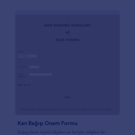
sürükle-bırak işleviyle ve renkleri, yazı tiplerini ve
arka planı kodlama gerektirmeden değiştirme
imkanını içeren tamamen özelleştirilebilir, kullanımı
kolay bir Form Oluşturucudur. Bu formu kolayca
web sitenize yerleştirin veya URL aracılığıyla
paylaşın. Jotform'un 100'den fazla entegrasyonu
sayesinde, Tıbbi Rapor Formu yanıtlarınızı Google
Drive ile de depolayabilir ve analiz edebilirsiniz. Tüm
bunlar kodlama gerektirmeden gerçekleştirilebilir!
Kan Bağışı Onam Formu
Bağışçıların kişisel bilgileri ve iletişim bilgileri ile