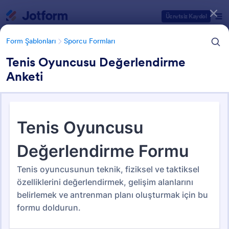
Diyalog başlangıcı
Ücretsiz Kaydol
Form Şablonları
Sporcu Formları
Tenis Oyuncusu Değerlendirme
Anketi
Form Şablonu Kategorileri
Form Şablonları
Sporcu Formları
Sporcu Formları
15 Şablon