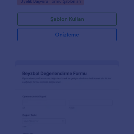
Go to Category:
Üyelik Başvuru Formu Şablonları
şablonudur.
Şablon Kullan
Önizleme