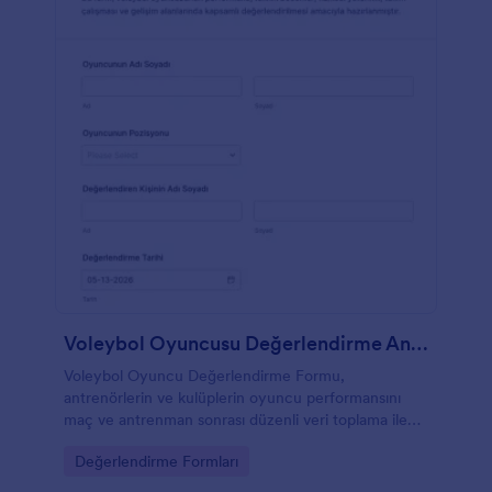
Voleybol Oyuncusu Değerlendirme Anketi
Voleybol Oyuncu Değerlendirme Formu,
antrenörlerin ve kulüplerin oyuncu performansını
maç ve antrenman sonrası düzenli veri toplama ile
izlemesine, form yanıtı kayıtlarını karşılaştırmasına ve
Go to Category:
Değerlendirme Formları
gelişimi takip etmesine yardımcı olur.