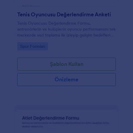
Tenis Oyuncusu Değerlendirme Anketi
Tenis Oyuncusu Değerlendirme Formu,
antrenörlerin ve kulüplerin oyuncu performansını tek
merkezde veri toplama ile izleyip gelişim hedefleri
oluşturmasına yardımcı olan bir form şablonudur.
Go to Category:
Spor Formları
Şablon Kullan
Önizleme