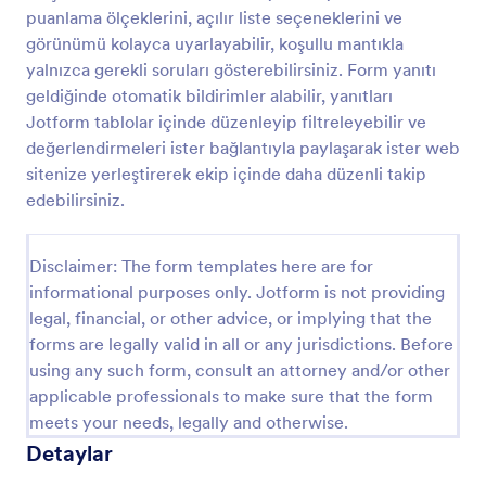
puanlama ölçeklerini, açılır liste seçeneklerini ve
Basketbolcu Değerlendirme Formu
görünümü kolayca uyarlayabilir, koşullu mantıkla
Basketbolcu Değerlendirme Formu ile Jotform
yalnızca gerekli soruları gösterebilirsiniz. Form yanıtı
üzerinde antrenörlerin oyuncu performansını düzenli
geldiğinde otomatik bildirimler alabilir, yanıtları
veri toplama ile takip etmesini sağlayın, form
Jotform tablolar içinde düzenleyip filtreleyebilir ve
gönderimlerini tek yerde toplayın ve
değerlendirmeleri ister bağlantıyla paylaşarak ister web
Go to Category:
Sporcu Formları
değerlendirmeleri hızlıca karşılaştırın.
sitenize yerleştirerek ekip içinde daha düzenli takip
edebilirsiniz.
Şablon Kullan
Disclaimer: The form templates here are for
Önizleme
informational purposes only. Jotform is not providing
legal, financial, or other advice, or implying that the
forms are legally valid in all or any jurisdictions. Before
using any such form, consult an attorney and/or other
applicable professionals to make sure that the form
meets your needs, legally and otherwise.
Detaylar