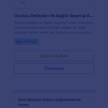
Oyuncu Detayları Ve Sağlık Geçmişi Anketi
Oyuncu Bilgileri ve Sağlık Geçmişi Formu, kulüplerin
ve antrenörlerin sporcu iletişim bilgileri ile sağlık
geçmişini online olarak veri toplama sürecine dahil
etmesine ve form yanıtlarını düzenli şekilde
Go to Category:
Spor Formları
yönetmesine yardımcı olur.
Şablon Kullan
Önizleme