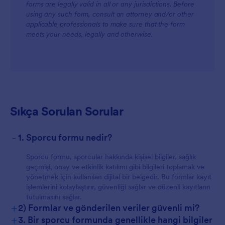
forms are legally valid in all or any jurisdictions. Before
Takımlar için
using any such form, consult an attorney and/or other
applicable professionals to make sure that the form
meets your needs, legally and otherwise.
Sıkça Sorulan Sorular
Müşteriler için
-
1. Sporcu formu nedir?
Sporcu formu, sporcular hakkında kişisel bilgiler, sağlık
geçmişi, onay ve etkinlik katılımı gibi bilgileri toplamak ve
yönetmek için kullanılan dijital bir belgedir. Bu formlar kayıt
işlemlerini kolaylaştırır, güvenliği sağlar ve düzenli kayıtların
tutulmasını sağlar.
+
2) Formlar ve gönderilen veriler güvenli mi?
+
3. Bir sporcu formunda genellikle hangi bilgiler