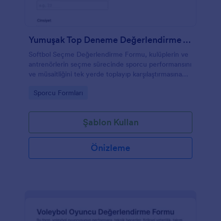
Yumuşak Top Deneme Değerlendirme Anketi
Softbol Seçme Değerlendirme Formu, kulüplerin ve
antrenörlerin seçme sürecinde sporcu performansını
ve müsaitliğini tek yerde toplayıp karşılaştırmasına
yardımcı olan bir form şablonudur.
Go to Category:
Sporcu Formları
Şablon Kullan
Önizleme