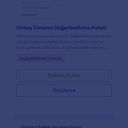
Hokey Deneme Değerlendirme Anketi
Hokey seçmelerinde oyuncu değerlendirmelerini tek
yerde toplayıp karşılaştırmanıza yardımcı olan bu
form şablonu, kulüplerin ve antrenörlerin adayları
daha tutarlı ölçütlerle incelemesini sağlar.
Go to Category:
Değerlendirme Formları
Şablon Kullan
Önizleme