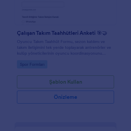
Çalışan Takım Taahhütleri Anketi 🎯🤝
Oyuncu Takım Taahhüt Formu, sezon katılımı ve
takım iletişimini tek yerde toplayarak antrenörler ve
kulüp yöneticilerinin oyuncu koordinasyonunu
kolaylaştırmasına yardımcı olur.
Go to Category:
Spor Formları
Şablon Kullan
Önizleme