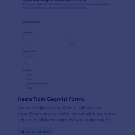
Hasta Tıbbi Geçmişi Formu
Oyuncu Sağlık Geçmişi Formu, kulüplerin ve
antrenörlerin sporcu katılımı öncesi sağlık geçmişi ve
acil durum bilgilerini online form ile toplayarak form
yanıtlarını Jotform’da düzenli biçimde yönetmesine
Go to Category:
Sporcu Formları
yardımcı olur.