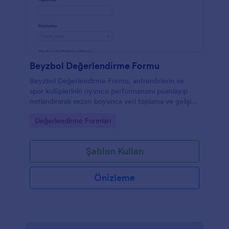
Beyzbol Değerlendirme Formu
Beyzbol Değerlendirme Formu, antrenörlerin ve
spor kulüplerinin oyuncu performansını puanlayıp
notlandırarak sezon boyunca veri toplama ve gelişimi
takip etmesine yardımcı olur.
Go to Category:
Değerlendirme Formları
Şablon Kullan
Önizleme