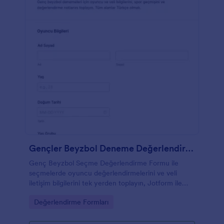
Gençler Beyzbol Deneme Değerlendirme Anketi
Genç Beyzbol Seçme Değerlendirme Formu ile
seçmelerde oyuncu değerlendirmelerini ve veli
iletişim bilgilerini tek yerden toplayın, Jotform ile
veri toplama sürecinizi hızlandırın.
Go to Category:
Değerlendirme Formları