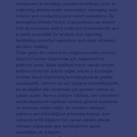
component in handling complex workflows, such as
collecting athlete health information, managing team
rosters, and conducting post-event evaluations. By
leveraging Athlete Forms, organizations can ensure
that all necessary data is collected systematically and
is easily accessible for analysis and reporting,
facilitating smoother operations and more informed
decision-making.
Önde gelen bir online form oluşturucu olan Jotform,
Sporcu Formları oluşturmak için olağanüstü bir
platform sunar. Kolay özelleştirmeye olanak tanıyan
kullanıcı dostu bir arayüz sağlar, böylece kuruluşlar
formları kendi özel ihtiyaçlarını karşılayacak şekilde
uyarlayabilir. Jotform ile veri toplama otomatikleştirilir,
bu da bilgileri elle yönetmek için gereken zaman ve
çabayı azaltır. Ayrıca Jotform Tablolar, veri yönetimini
merkezileştirerek toplanan verilere güvenli depolama
ve sorunsuz erişim sağlar. Bu merkezi yaklaşım
yalnızca veri bütünlüğünü artırmakla kalmaz, aynı
zamanda kritik bilgilerin her zaman elinizin altında
olmasını sağlayarak spor kuruluşlarının genel
verimliliğini de iyileştirir.