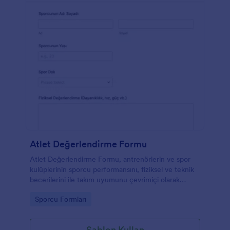
Atlet Değerlendirme Formu
Atlet Değerlendirme Formu, antrenörlerin ve spor
kulüplerinin sporcu performansını, fiziksel ve teknik
becerilerini ile takım uyumunu çevrimiçi olarak
kaydetmesini ve takip etmesini sağlar.
Go to Category:
Sporcu Formları
Şablon Kullan