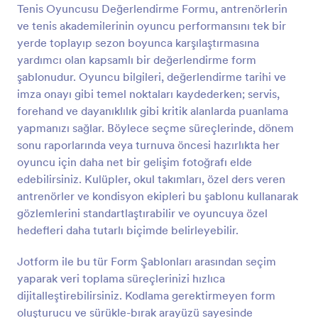
Tenis Oyuncusu Değerlendirme Formu, antrenörlerin
Önizleme
ve tenis akademilerinin oyuncu performansını tek bir
yerde toplayıp sezon boyunca karşılaştırmasına
yardımcı olan kapsamlı bir değerlendirme form
şablonudur. Oyuncu bilgileri, değerlendirme tarihi ve
imza onayı gibi temel noktaları kaydederken; servis,
forehand ve dayanıklılık gibi kritik alanlarda puanlama
yapmanızı sağlar. Böylece seçme süreçlerinde, dönem
sonu raporlarında veya turnuva öncesi hazırlıkta her
oyuncu için daha net bir gelişim fotoğrafı elde
edebilirsiniz. Kulüpler, okul takımları, özel ders veren
antrenörler ve kondisyon ekipleri bu şablonu kullanarak
gözlemlerini standartlaştırabilir ve oyuncuya özel
hedefleri daha tutarlı biçimde belirleyebilir.
Jotform ile bu tür Form Şablonları arasından seçim
yaparak veri toplama süreçlerinizi hızlıca
dijitalleştirebilirsiniz. Kodlama gerektirmeyen form
oluşturucu ve sürükle-bırak arayüzü sayesinde