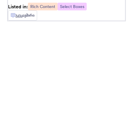
Let users review their form submissions
Listed in:
Rich Content
Select Boxes
უკუკავშირი
მოკლე სქროლვადი წესები
დაამატეთ სქროლვადი წესები და პირობები
თქვენს ფორმას
QR Code
Add a QR code to your form
QR კოდის წამკითხველი
Let users scan QR codes through your form
სლაიდერი
Add a slider to your form