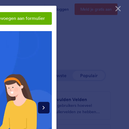
Enterprise
Prijzen
Inloggen
Meld je gratis aan
evoegen aan formulier
Nieuwste
Populair
van de
Ingevulden Velden
formulier
Toon gebruikers hoeveel
n een
formuliervelden ze hebben
ingevuld