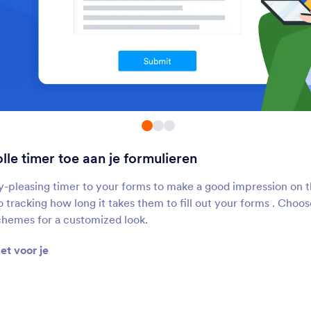
Inzendingen Teller
Google Analytics
oon hoe vaak je formulier is
Add a Google Analytic
ngevuld
tracking code to your 
Geo-stempel
Willekeurige
Waardengenerator
oeg een geolocatiestempel
Genereer een willekeu
oe aan je formulieren
code voor elke indieni
het formulier
olle timer toe aan je formulieren
ijdregistratie
Vraag Referentie
dd a time tracker to your form
Verzamel automatisch
y-pleasing timer to your forms to make a good impression on th
verwijzingsgegevens v
o tracking how long it takes them to fill out your forms . Choo
gebruikers
hemes for a customized look.
Countdown Dag
Stijlvolle timer
t voor je
oeg een aftelklok toe aan je
Voeg een stijlvolle tim
ormulier
je formulieren