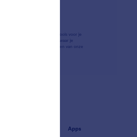
formulieren krachtige analysetools voor je
rmulier in te vullen, ontdekken waar je
koppelen. Selecteer hieronder een van onze
jf
Apps