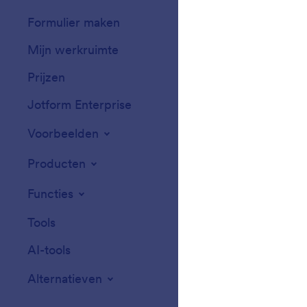
Formulier maken
Templates
Mijn werkruimte
Formulierthema'
Prijzen
Formulierwidget
Jotform Enterprise
Integraties
Voorbeelden
Widgets voor we
Producten
Functies
Tools
AI-tools
Alternatieven