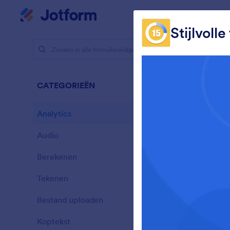
Begin dialoogvenster
Mijn werkruimte
Te
Stijlvolle
Formulierw
Analy
CATEGORIEËN
28 widgets
Analytics
28
Audio
6
Berekenen
33
Tekenen
9
L
Bestand uploaden
s
14
Koptekst
13