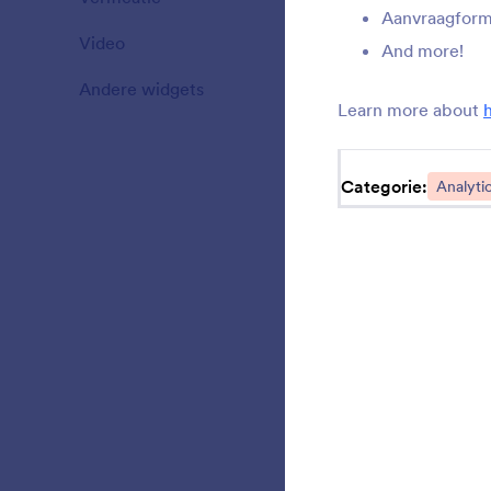
Aanvraagform
Video
20
H
And more!
Andere widgets
110
Learn more about
T
Categorie:
Analyti
C
Y
f