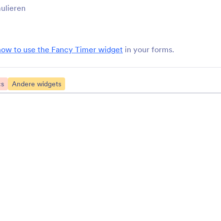
ulieren
StatCounter
Etiket Invoer (Tag)
oud formulierstatistieken bij
Tags toevoegen en ver
met StatCounter
via je formulier
how to use the Fancy Timer widget
in your forms.
ChartBeat
Wiskundige Grafie
rack form performance with
Voeg wiskundige grafi
cs
Andere widgets
hartbeat
aan je formulieren
Yandex Metrica
Zuko Form Analytic
andex Metrica aan je online
Track and analyze you
ormulieren te koppelen
performance
Bekijk meer formulier