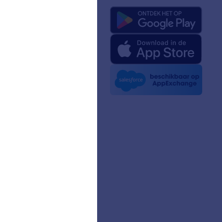
ons
rm-feiten voor AI
kit
t nieuws
sbrieven
ers
verhalen