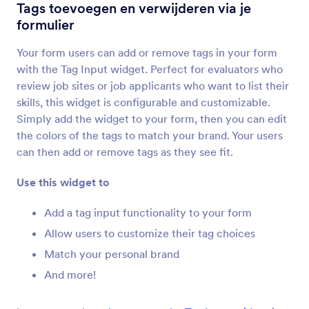
Controleren Voor Verzenden
Tags toevoegen en verwijderen via je
Let users review their form submissions
formulier
Your form users can add or remove tags in your form
Wat is het de URL van de formulierpagina
with the Tag Input widget. Perfect for evaluators who
Verkrijg de URL van je formulier als deze is
review job sites or job applicants who want to list their
ingesloten in een andere pagina
skills, this widget is configurable and customizable.
Simply add the widget to your form, then you can edit
the colors of the tags to match your brand. Your users
Ingevulden Velden
can then add or remove tags as they see fit.
Toon gebruikers hoeveel formuliervelden ze
hebben ingevuld
Use this widget to
Add a tag input functionality to your form
Inzendingen Teller
Allow users to customize their tag choices
Toon hoe vaak je formulier is ingevuld
Match your personal brand
And more!
Google Analytics
Add a Google Analytics tracking code to your