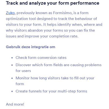
Controleren Voor Verzenden
Track and analyze your form performance
Let users review their form submissions
Zuko
, previously known as Formisimo, is a form
optimization tool designed to track the behaviour of
Wat is het de URL van de formulierpagina
visitors to your form. It helps identify when, where and
Verkrijg de URL van je formulier als deze is
why visitors abandon your forms so you can fix the
ingesloten in een andere pagina
issues and improve your completion rate.
Gebruik deze integratie om
Ingevulden Velden
Toon gebruikers hoeveel formuliervelden ze
Check form conversion rates
hebben ingevuld
Discover which form fields are causing problems
for users
Monitor how long visitors take to fill out your
Inzendingen Teller
form
Toon hoe vaak je formulier is ingevuld
Create funnels for your multi-step forms
Google Analytics
And more!
Add a Google Analytics tracking code to your