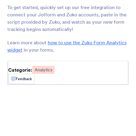
form.
To get started, quickly set up our free integration to
connect your Jotform and Zuko accounts, paste in the
script provided by Zuko, and watch as your new form
Timer
tracking begins automatically!
Houd bij hoelang gebruikers nodig hebben om je
formulier in te vullen
Learn more about
how to use the Zuko Form Analytics
widget
in your forms.
Geo-stempel
Voeg een geolocatiestempel toe aan je
Categorie:
Analytics
formulieren
Feedback
Willekeurige Waardengenerator
Genereer een willekeurige code voor elke
indiening van het formulier
Bezoekerslocatie Verkrijgen
IP-gebaseerde locatie gegevens over