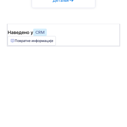
Детаљи
Zendesk
Генериши тикете за подршку унутар
Zendesk-а
Наведено у
CRM
Insightly
Повратне информације
Пошаљи информације о потенцијалним
купцима твом CRM-у
Highrise
Синхронизуј нове случајеве и контакте у
свој CRM
Solve
Додај нове контакте или компаније у твој
CRM радни ток