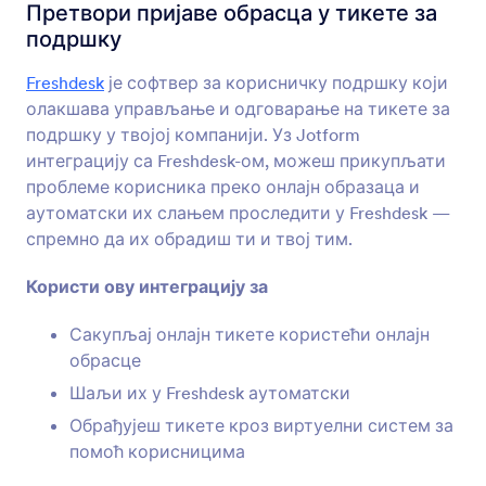
Интеграције обрасца
CRM
Претвори пријаве обрасца у тикете за
подршку
CRM интеграције
Freshdesk
је софтвер за корисничку подршку који
181 интеграција
олакшава управљање и одговарање на тикете за
подршку у твојој компанији. Уз Jotform
интеграцију са Freshdesk-ом, можеш прикупљати
Најновије
Популарно
проблеме корисника преко онлајн образаца и
аутоматски их слањем проследити у Freshdesk —
спремно да их обрадиш ти и твој тим.
HubSpot
Пошаљи нове контакте у свој CRM и креирај
Користи ову интеграцију за
нове прилике за продају
Сакупљај онлајн тикете користећи онлајн
обрасце
Active Campaign
Шаљи их у Freshdesk аутоматски
Aжурирај контакте и понуде користећи твој
Обрађујеш тикете кроз виртуелни систем за
CRM за продају
помоћ корисницима