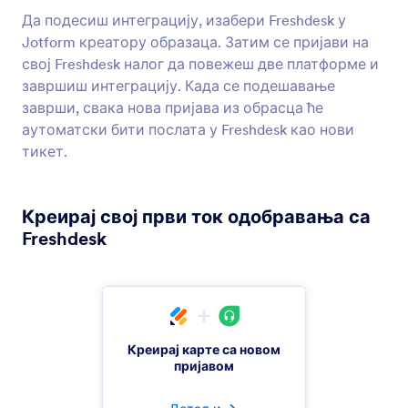
Salesforce
Да подесиш интеграцију, изабери Freshdesk у
Пошаљи нове потенцијалне купце, контакте
Jotform креатору образаца. Затим се пријави на
или налоге на твој CRM за продају
свој Freshdesk налог да повежеш две платформе и
завршиш интеграцију. Када се подешавање
заврши, свака нова пријава из обрасца ће
Keap
аутоматски бити послата у Freshdesk као нови
Додај нове контакте у твој CRM и додај
тикет.
тагове.
Креирај свој први ток одобравања са
Pipedrive
Freshdesk
Пошаље нове контакте, понуде и активности
ка твом пајплајну за продају
Zoho CRM
Тренутно пошаљи нове контакте твом CRM
Креирај карте са новом
пријавом
систему.