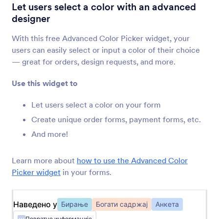
Подесива листа
Let users select a color with an advanced
Додај листу поља за унос на твој образац.
designer
With this free Advanced Color Picker widget, your
Вишеструки избор
users can easily select or input a color of their choice
Дозволи корисницима да одаберу више
— great for orders, design requests, and more.
одговора из падајуће листе
Use this widget to
Бирање датума
Let users select a color on your form
Дозволи корисницима одабира датума из
Create unique order forms, payment forms, etc.
календара
And more!
Одабир времена и датума
Learn more about
how to use the Advanced Color
Додај одабир датума и времена на твој
Picker widget
in your forms.
образац
Наведено у
Бирање
Богати садржај
Анкета
Резервације датума
Повратне информације