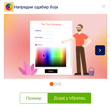
Dialog start
Напредни одабир боја
Пријави се бесплатно
Form Widgets Categories
Виџети Обрасца
Бирање
Бирање
76 виџета
Најновије
Популарно
Додај у образац
Пример