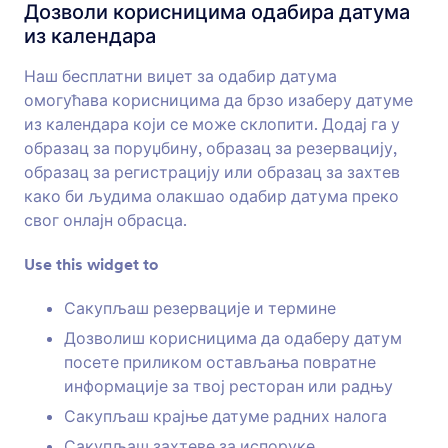
Подесива листа
Дозволи корисницима одабира датума
Додај листу поља за унос на твој образац.
из календара
Наш бесплатни виџет за одабир датума
Вишеструки избор
омогућава корисницима да брзо изаберу датуме
Дозволи корисницима да одаберу више
из календара који се може склопити. Додај га у
одговора из падајуће листе
образац за поруџбину, образац за резервацију,
образац за регистрацију или образац за захтев
како би људима олакшао одабир датума преко
Бирање датума
свог онлајн обрасца.
Дозволи корисницима одабира датума из
календара
Use this widget to
Сакупљаш резервације и термине
Одабир времена и датума
Дозволиш корисницима да одаберу датум
Додај одабир датума и времена на твој
посете приликом остављања повратне
образац
информације за твој ресторан или радњу
Сакупљаш крајње датуме радних налога
Резервације датума
Сакупљаш захтеве за испоруке