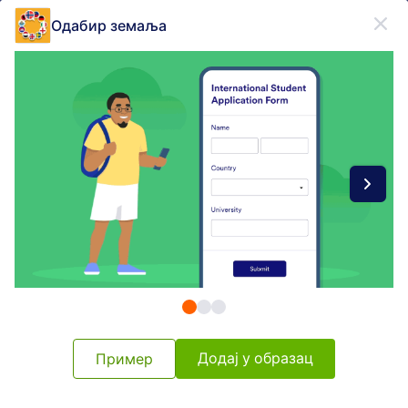
Dialog start
Одабир земаља
Пријави се бесплатно
Form Widgets Categories
Виџети Обрасца
Бирање
Бирање
76 виџета
Најновије
Популарно
Додај у образац
Пример