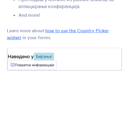
Скупљање резервација на твом обрасцу
аплицирање конференција
And more!
Вишеструки избор са дугмадима
Додај велике јединствене изборе на твој
Learn more about
how to use the Country Picker
образац
widget
in your forms.
Наведено у
Нумерички клизач
Бирање
Add a visual numeric slider to your form
Повратне информације
Одабир времена
Дозвољава корисницима одабир датума и
времена из календара
Uploadcare отпремање фајлова
Upload files through your form using Uploadcare