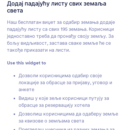
Подесива листа
Додај падајућу листу свих земаља
Додај листу поља за унос на твој образац.
света
Наш бесплатан виџет за одабир земања додаје
Вишеструки избор
падајућу листу са свих 195 земања. Корисници
Дозволи корисницима да одаберу више
једноставно треба да пронађу своју земљу. За
одговора из падајуће листе
бољу видљивост, застава сваке земље ће се
такође приказати на листи.
Бирање датума
Use this widget to
Дозволи корисницима одабира датума из
календара
Дозволи корисницима одабир своје
локације за обрасце за пријаву, уговор и
анкете
Одабир времена и датума
Видиш у које зеље корисници путују за
Додај одабир датума и времена на твој
обрасце за резервацију хотела
образац
Дозволиш корисницима да одаберу земље
за квизове о земљама света
Резервације датума
Прегледаш учеснике из разних земања за