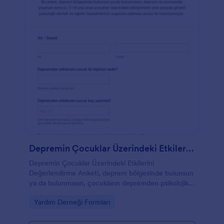
Depremin Çocuklar Üzerindeki Etkilerini Değerlendirme Anketi
Depremin Çocuklar Üzerindeki Etkilerini
Değerlendirme Anketi, deprem bölgesinde bulunsun
ya da bulunmasın, çocukların depremden psikolojik
ve sosyal olarak ne şekilde etkilendiğini
Go to Category:
Yardım Derneği Formları
gözlemlemeyi amaçlayan çevrimiçi bir formdur.