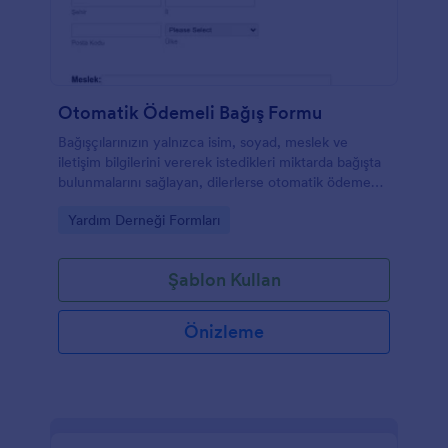
Otomatik Ödemeli Bağış Formu
Bağışçılarınızın yalnızca isim, soyad, meslek ve
iletişim bilgilerini vererek istedikleri miktarda bağışta
bulunmalarını sağlayan, dilerlerse otomatik ödeme
talimatı verebilecekleri, e-posta güncellemelerini
Go to Category:
Yardım Derneği Formları
almayı kabul edebilecekleri ve gönüllü olabilecekleri
form örneği.
Şablon Kullan
Önizleme