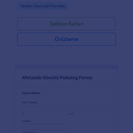
Go to Category:
Yardım Derneği Formları
Şablon Kullan
Önizleme