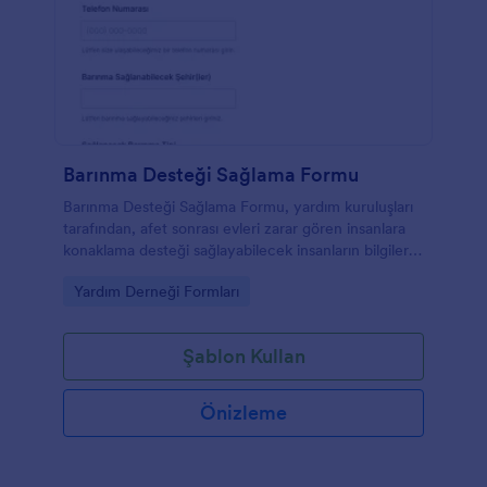
Barınma Desteği Sağlama Formu
Barınma Desteği Sağlama Formu, yardım kuruluşları
tarafından, afet sonrası evleri zarar gören insanlara
konaklama desteği sağlayabilecek insanların bilgilerini
toplamak için kullanılır.
Go to Category:
Yardım Derneği Formları
Şablon Kullan
Önizleme