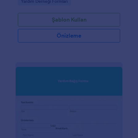
Go to Category:
Yardım Derneği Formları
Şablon Kullan
Önizleme