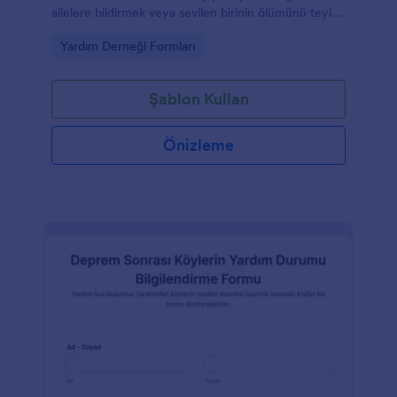
ailelere bildirmek veya sevilen birinin ölümünü teyit
etmek için kullanılır.
Go to Category:
Yardım Derneği Formları
Şablon Kullan
Önizleme