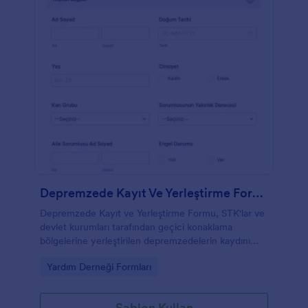
Depremzede Kayıt Ve Yerleştirme Formu
Depremzede Kayıt ve Yerleştirme Formu, STK'lar ve
devlet kurumları tarafından geçici konaklama
bölgelerine yerleştirilen depremzedelerin kaydını
tutmak için kullanılır.
Go to Category:
Yardım Derneği Formları
Şablon Kullan