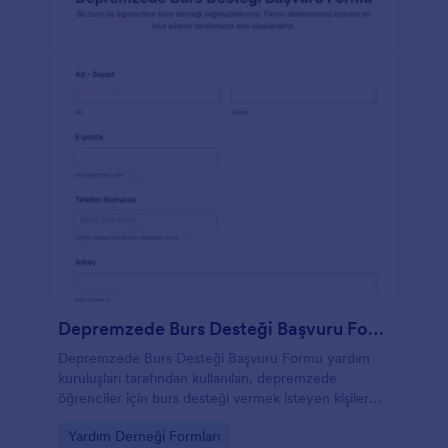
Depremzede Burs Desteği Başvuru Form Şablonu
Depremzede Burs Desteği Başvuru Formu yardım
kuruluşları tarafından kullanılan, depremzede
öğrenciler için burs desteği vermek isteyen kişiler
tarafından doldurulan bir formdur.
Go to Category:
Yardım Derneği Formları