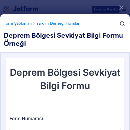
Diyalog başlangıcı
Ücretsiz Kaydol
Form Şablonları
Yardım Derneği Formları
Deprem Bölgesi Sevkiyat Bilgi Formu
Örneği
Form Şablonu Kategorileri
Form Şablonları
Yardım Derneği Formları
Yardım Derneği Formları
73 Şablon