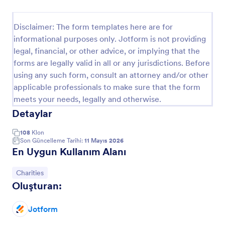
Depremzede İhtiyaç Formu
Disclaimer: The form templates here are for
Depremzede ihtiyaç formu bir depremde evi hasar
informational purposes only. Jotform is not providing
gören ailelerin ihtiyaçlarını ve ayrıntılarını toplamak
legal, financial, or other advice, or implying that the
için kullanılır.
forms are legally valid in all or any jurisdictions. Before
Go to Category:
Yardım Derneği Formları
using any such form, consult an attorney and/or other
applicable professionals to make sure that the form
meets your needs, legally and otherwise.
Şablon Kullan
Detaylar
Önizleme
108
Klon
Son Güncelleme Tarihi:
11 Mayıs 2026
En Uygun Kullanım Alanı
Kategoriye git:
Charities
Oluşturan:
Jotform