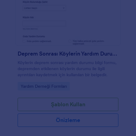
Deprem Sonrası Köylerin Yardım Durumu Bilgilendirme Formu
Köylerin deprem sonrası yardım durumu bilgi formu,
depremden etkilenen köylerin durumu ile ilgili
ayrıntıları kaydetmek için kullanılan bir belgedir.
Go to Category:
Yardım Derneği Formları
Şablon Kullan
Önizleme