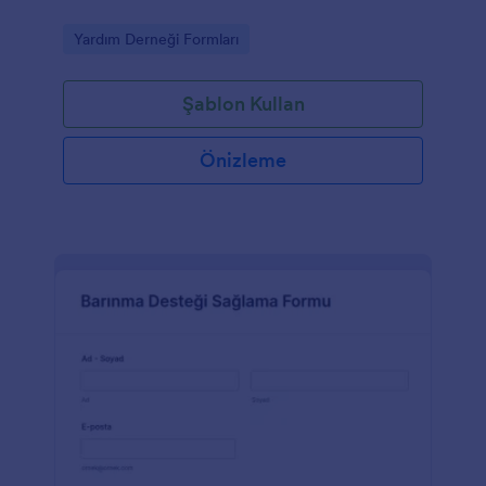
Go to Category:
Yardım Derneği Formları
Şablon Kullan
Önizleme