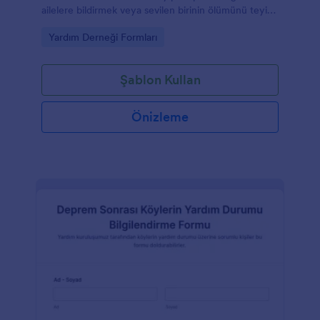
ailelere bildirmek veya sevilen birinin ölümünü teyit
etmek için kullanılır.
Go to Category:
Yardım Derneği Formları
Şablon Kullan
Önizleme