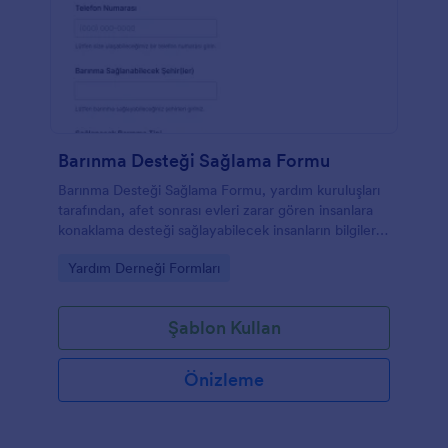
Barınma Desteği Sağlama Formu
Barınma Desteği Sağlama Formu, yardım kuruluşları
tarafından, afet sonrası evleri zarar gören insanlara
konaklama desteği sağlayabilecek insanların bilgilerini
toplamak için kullanılır.
Go to Category:
Yardım Derneği Formları
Şablon Kullan
Önizleme