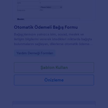
Otomatik Ödemeli Bağış Formu
Bağışçılarınızın yalnızca isim, soyad, meslek ve
iletişim bilgilerini vererek istedikleri miktarda bağışta
bulunmalarını sağlayan, dilerlerse otomatik ödeme
talimatı verebilecekleri, e-posta güncellemelerini
Go to Category:
Yardım Derneği Formları
almayı kabul edebilecekleri ve gönüllü olabilecekleri
form örneği.
Şablon Kullan
Önizleme