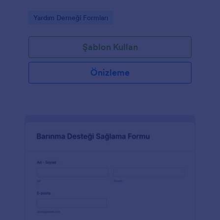
Go to Category:
Yardım Derneği Formları
Şablon Kullan
Önizleme