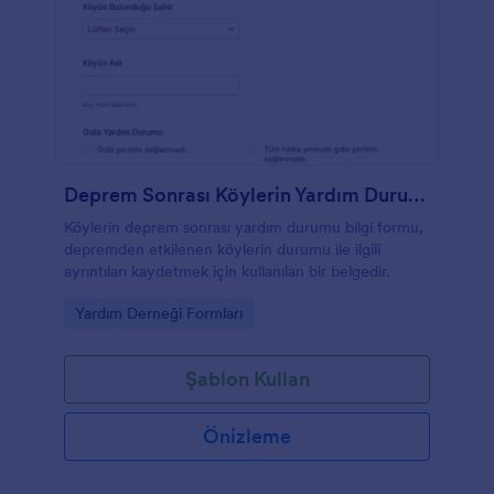
Deprem Sonrası Köylerin Yardım Durumu Bilgilendirme Formu
Köylerin deprem sonrası yardım durumu bilgi formu,
depremden etkilenen köylerin durumu ile ilgili
ayrıntıları kaydetmek için kullanılan bir belgedir.
Go to Category:
Yardım Derneği Formları
Şablon Kullan
Önizleme