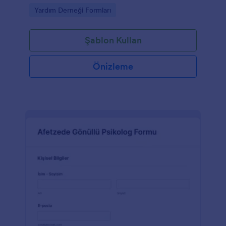
Go to Category:
Yardım Derneği Formları
Şablon Kullan
Önizleme