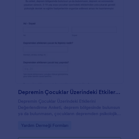
Depremin Çocuklar Üzerindeki Etkilerini Değerlendirme Anketi
Depremin Çocuklar Üzerindeki Etkilerini
Değerlendirme Anketi, deprem bölgesinde bulunsun
ya da bulunmasın, çocukların depremden psikolojik
ve sosyal olarak ne şekilde etkilendiğini
Go to Category:
Yardım Derneği Formları
gözlemlemeyi amaçlayan çevrimiçi bir formdur.