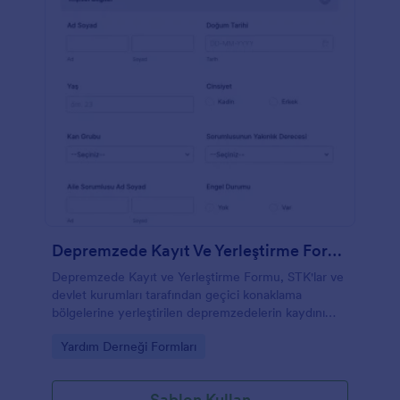
Depremzede Kayıt Ve Yerleştirme Formu
Depremzede Kayıt ve Yerleştirme Formu, STK'lar ve
devlet kurumları tarafından geçici konaklama
bölgelerine yerleştirilen depremzedelerin kaydını
tutmak için kullanılır.
Go to Category:
Yardım Derneği Formları
Şablon Kullan