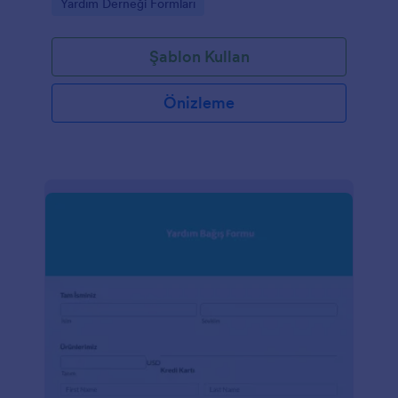
Go to Category:
Yardım Derneği Formları
Şablon Kullan
Önizleme