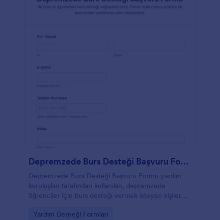
Depremzede Burs Desteği Başvuru Form Şablonu
Depremzede Burs Desteği Başvuru Formu yardım
kuruluşları tarafından kullanılan, depremzede
öğrenciler için burs desteği vermek isteyen kişiler
tarafından doldurulan bir formdur.
Go to Category:
Yardım Derneği Formları