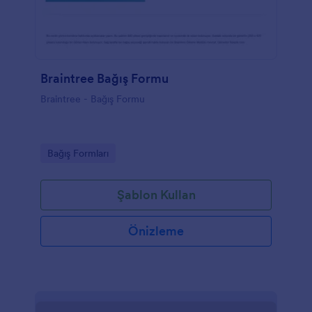
Braintree Bağış Formu
Braintree - Bağış Formu
Go to Category:
Bağış Formları
Şablon Kullan
Önizleme