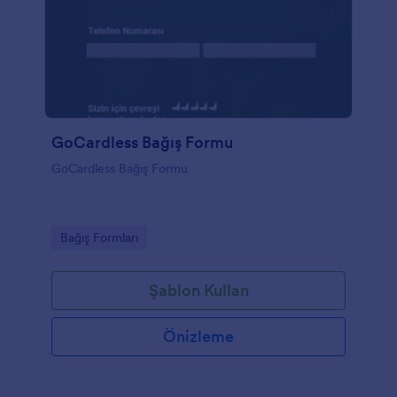
GoCardless Bağış Formu
GoCardless Bağış Formu
Go to Category:
Bağış Formları
Şablon Kullan
Önizleme