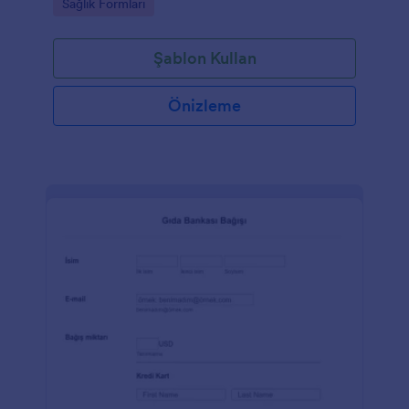
Go to Category:
Sağlık Formları
Şablon Kullan
Önizleme