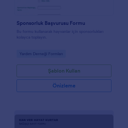
Sponsorluk Başvurusu Formu
Bu formu kullanarak hayvanlar için sponsorlukları
kolayca toplayın.
Go to Category:
Yardım Derneği Formları
Şablon Kullan
Önizleme