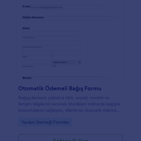
Otomatik Ödemeli Bağış Formu
Bağışçılarınızın yalnızca isim, soyad, meslek ve
iletişim bilgilerini vererek istedikleri miktarda bağışta
bulunmalarını sağlayan, dilerlerse otomatik ödeme
talimatı verebilecekleri, e-posta güncellemelerini
Go to Category:
Yardım Derneği Formları
almayı kabul edebilecekleri ve gönüllü olabilecekleri
form örneği.
Şablon Kullan