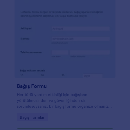
Bağış Formu
Her türlü yardım etkinliği için bağışların
yürütülmesinden ve güvenliğinden siz
sorumlusuysanız, bir bağış formu organize olmanıza
yardımcı olmak için bir zorunluluktur. Bu formu
Go to Category:
Bağış Formları
herhangi bir kişi veya kuruluştan bağış toplamak için
kullanabilirsiniz.