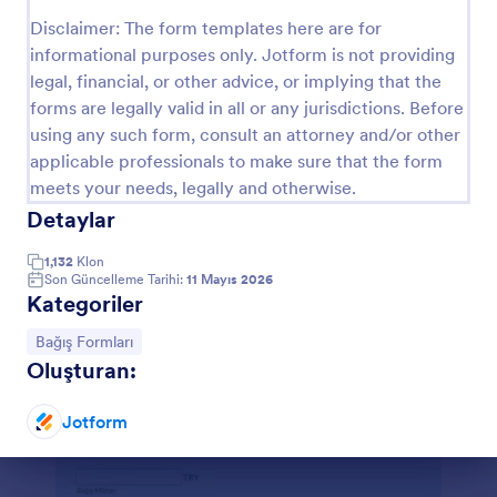
Önizleme
Disclaimer: The form templates here are for
informational purposes only. Jotform is not providing
legal, financial, or other advice, or implying that the
forms are legally valid in all or any jurisdictions. Before
using any such form, consult an attorney and/or other
applicable professionals to make sure that the form
meets your needs, legally and otherwise.
Detaylar
1,132
Klon
Son Güncelleme Tarihi:
11 Mayıs 2026
Kategoriler
Kategoriye git:
Bağış Formları
Oluşturan:
Jotform
Diyalog sonu