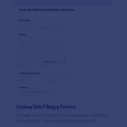
verilerinizi elektronik tablo, kart ve takvim
görünümünde görmenizi sağlayan Jotform Tablolar
kısmını da unutmayın. Ücretsiz bir Eşya Bağış Formu
ile kağıt formlardan kurtulun ve bağışları online olarak
takip edin!
Online Vakıf Bağış Formu
Bu basit ama çok güçlü formu kullanarak vakıflarınız
için çevrimiçi / çevrimdışı bağışları kabul edin.