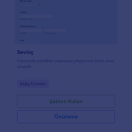
Sevinç
Formunda yenilikler yapmaya çalışıyorum biraz uzun
sürebilir
Go to Category:
Bağış Formları
Şablon Kullan
Önizleme