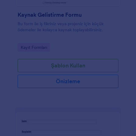
Kaynak Gelistirme Formu
Bu form ile iş fikriniz veya projeniz için küçük
ödemeler ile kolayca kaynak toplayabilirsiniz.
Go to Category:
Kayıt Formları
Şablon Kullan
Önizleme