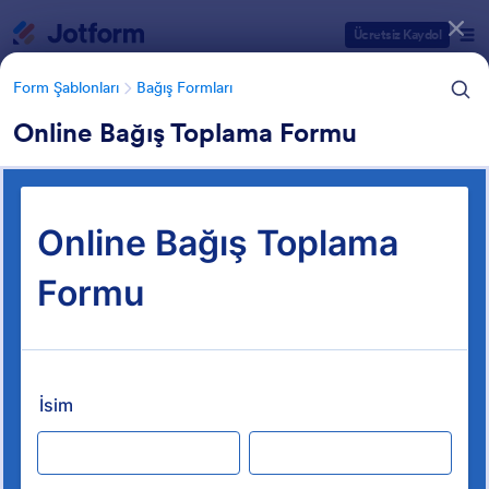
Diyalog başlangıcı
Ücretsiz Kaydol
Form Şablonları
Bağış Formları
Online Bağış Toplama Formu
Form Şablonu Kategorileri
Form Şablonları
Bağış Formları
Bağış Formları
60 Şablon