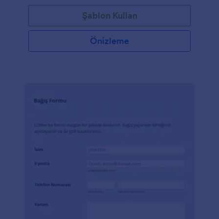
renklerinizi, resimleri formunuza ekleyin, ve kan
Şablon Kullan
bağışlarını bugün Jotform'dan kabul etmeye
başlayın.
Önizleme