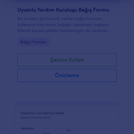
Uyumlu Yardım Kuruluşu Bağış Formu
Bu modern görünümlü yardım bağış formunu
kullanarak hayırsever bağışlar toplamaya başlayın.
Bilerek duyarlı şekilde tasarlanmıştır, bu nedenle
mobil cihaz aracılığıyla bağış yapmak kolay ve
Go to Category:
Bağış Formları
rahattır!
Şablon Kullan
Önizleme