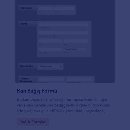
Kan Bağış Formu
Bu kan bağış formu taslağı, bir hastanenin, kliniğin
veya kan bankasının bağışçıların bilgilerini toplaması
için yardımcı olur. HIPAA uyumluluğu sayesinde,
sağlıkla alakalı en hassas bilgileriniz bile güvende
Go to Category:
Sağlık Formları
olacaktır. Jotform'daki diğer taslaklar gibi, bu form da
tamamen özelleştirmeye açıktır. Logonuzu,