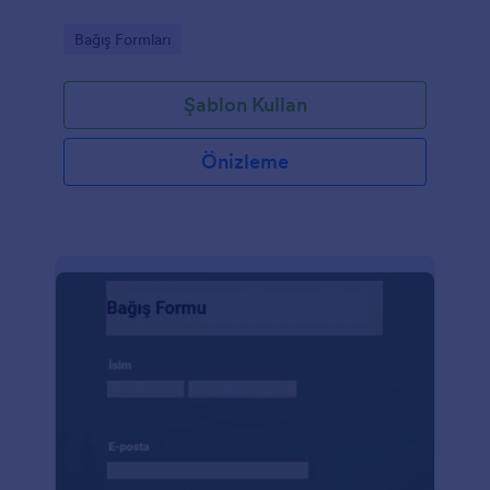
Go to Category:
Bağış Formları
Şablon Kullan
Önizleme