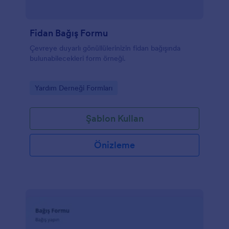
Fidan Bağış Formu
Çevreye duyarlı gönüllülerinizin fidan bağışında
bulunabilecekleri form örneği.
Go to Category:
Yardım Derneği Formları
Şablon Kullan
Önizleme