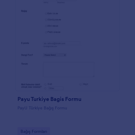
Payu Turkiye Bagis Formu
PayU Türkiye Bağış Formu
Go to Category:
Bağış Formları