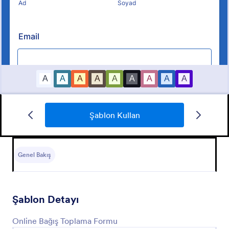
Şablon Kullan
Online Bağış Toplama Formu
Online Bağış Toplama Formu
Genel Bakış
Go to Category:
Bağış Formları
Şablon Detayı
Şablon Kullan
Online Bağış Toplama Formu