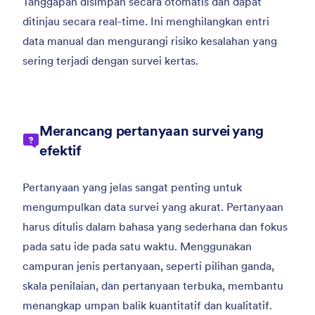
Tanggapan disimpan secara otomatis dan dapat
ditinjau secara real-time. Ini menghilangkan entri
data manual dan mengurangi risiko kesalahan yang
sering terjadi dengan survei kertas.
Merancang pertanyaan survei yang
efektif
Pertanyaan yang jelas sangat penting untuk
mengumpulkan data survei yang akurat. Pertanyaan
harus ditulis dalam bahasa yang sederhana dan fokus
pada satu ide pada satu waktu. Menggunakan
campuran jenis pertanyaan, seperti pilihan ganda,
skala penilaian, dan pertanyaan terbuka, membantu
menangkap umpan balik kuantitatif dan kualitatif.