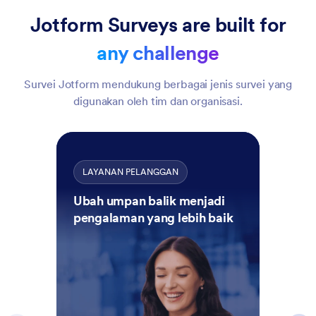
Jotform Surveys are built for
any challenge
Survei Jotform mendukung berbagai jenis survei yang
digunakan oleh tim dan organisasi.
LAYANAN PELANGGAN
Ubah umpan balik menjadi
pengalaman yang lebih baik