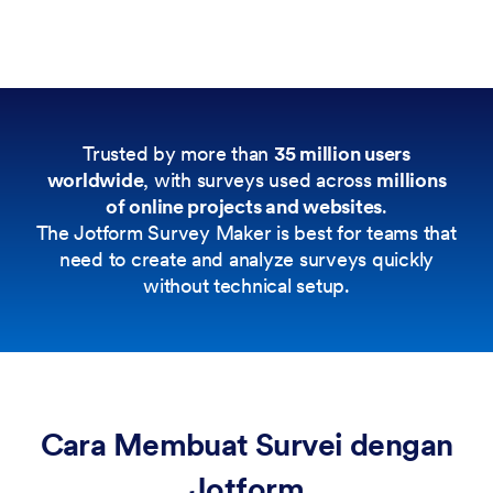
Trusted by more than
35 million users
worldwide
, with surveys used across
millions
of online projects and websites
.
The Jotform Survey Maker is best for teams that
need to create and analyze surveys quickly
without technical setup.
Cara Membuat Survei dengan
Jotform