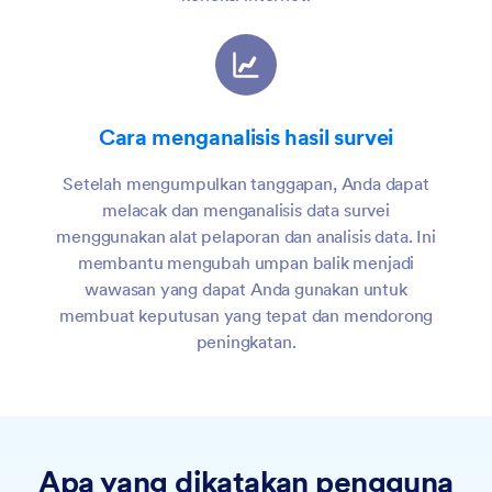
Cara menganalisis hasil survei
Setelah mengumpulkan tanggapan, Anda dapat
melacak dan menganalisis data survei
menggunakan alat pelaporan dan analisis data. Ini
membantu mengubah umpan balik menjadi
wawasan yang dapat Anda gunakan untuk
membuat keputusan yang tepat dan mendorong
peningkatan.
Apa yang dikatakan pengguna