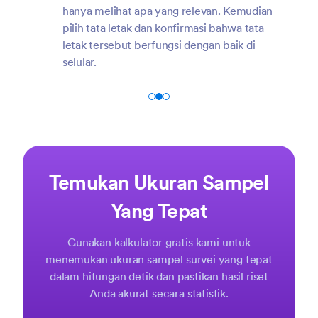
dikumpulkan secara otomatis, dan Anda dapat
meninjau hasil dengan laporan bawaan atau
ekspor.
Temukan Ukuran Sampel
Yang Tepat
Gunakan kalkulator gratis kami untuk
menemukan ukuran sampel survei yang tepat
dalam hitungan detik dan pastikan hasil riset
Anda akurat secara statistik.