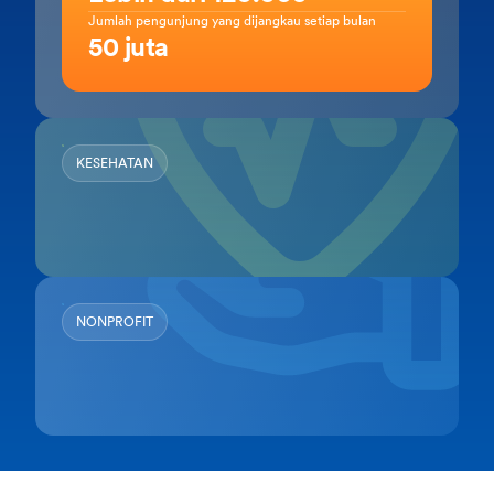
Jumlah pengunjung yang dijangkau setiap bulan
50 juta
KESEHATAN
NONPROFIT