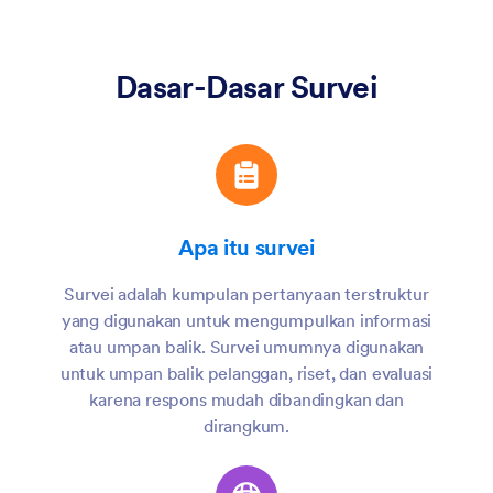
Dasar-Dasar Survei
Apa itu survei
Survei adalah kumpulan pertanyaan terstruktur
yang digunakan untuk mengumpulkan informasi
atau umpan balik. Survei umumnya digunakan
untuk umpan balik pelanggan, riset, dan evaluasi
karena respons mudah dibandingkan dan
dirangkum.