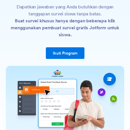
Dapatkan jawaban yang Anda butuhkan dengan
tanggapan survei siswa tanpa batas.
Buat survei khusus hanya dengan beberapa klik
menggunakan pembuat survei gratis Jotform untuk
siswa.
Ikuti Program