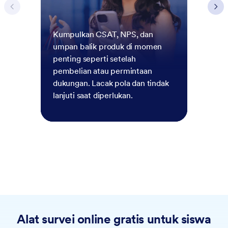
Kumpulkan CSAT, NPS, dan
umpan balik produk di momen
penting seperti setelah
pembelian atau permintaan
dukungan. Lacak pola dan tindak
lanjuti saat diperlukan.
Alat survei online gratis untuk siswa