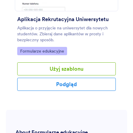
Aplikacja Rekrutacyjna Uniwersytetu
Aplikacja o przyjęcie na uniwersytet dla nowych
studentów. Zbieraj dane aplikantów w prosty i
bezpieczny sposób.
Go to Category:
Formularze edukacyjne
Użyj szablonu
Podgląd
About Formularze edukacyjne