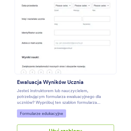
Ewaluacja Wyników Ucznia
Jesteś instruktorem lub nauczycielem,
potrzebującym formularza ewaluacyjnego dla
uczniów? Wypróbuj ten szablon formularza
ewaluacyjnego. Tworzenie raportu postępów w
Go to Category:
Formularze edukacyjne
nauce dla każdego z uczniów to nużące zajęcie -
wykorzystaj więc formularz ewaluacyjny, by w
szybki sposób określić, czy Twoi uczniowie
Użyj szablonu