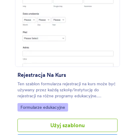
Rejestracja Na Kurs
Ten szablon formularza rejestracji na kurs może być
używany przez każdą szkołę/instytucję do
rejestracji na różne programy edukacyjne.
Formularz zbiera tylko niezbędne podstawowe
Go to Category:
Formularze edukacyjne
informacje o zapisanych, takie jak ich imię i
nazwisko, data urodzenia oraz adres. W szablonie
znalazła się także lista wybieralnych kursów oraz
Użyj szablonu
pole komentarzy, w którym osoby zainteresowane
mogą zadać dodatkowe pytania dotyczące