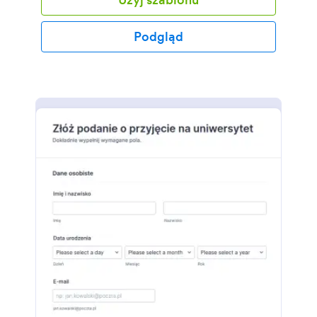
zwiększyli swoją świadomość mocnych/słabych
stron, a także ocenić obszary rozwoju oraz poziom
współpracy z innymi. Jeśli checsz zacząć od zera,
Podgląd
możesz stworzyć własny formularz online w kilka
minut!