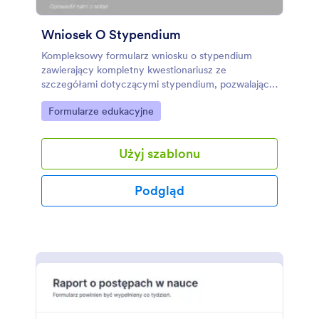
Wniosek O Stypendium
Kompleksowy formularz wniosku o stypendium
zawierający kompletny kwestionariusz ze
szczegółami dotyczącymi stypendium, pozwalający
na zebranie wszystkich niezbędnych danych
Go to Category:
Formularze edukacyjne
studenta i łatwe określenie, czy kwalifikuje się on do
otrzymania stypendium. Przykładowy szablon może
być łatwo dostosowany do własnych potrzeb.
Użyj szablonu
Łatwo i wygodnie stwórz własny formularz wniosku
o stypendium.
Podgląd