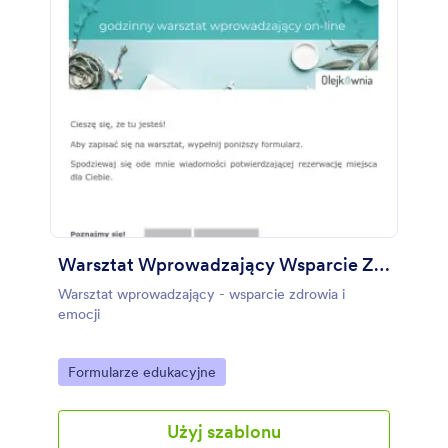
Warsztat Wprowadzający Wsparcie Zdrowia I Emocji
Warsztat wprowadzający - wsparcie zdrowia i
emocji
Go to Category:
Formularze edukacyjne
Użyj szablonu