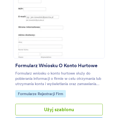
Formularz Wniosku O Konto Hurtowe
Formularz wniosku o konto hurtowe służy do
pobierania informacji o firmie w celu otrzymania lub
utrzymania konta i wyświetlania oraz zamawiania
produktów przy pomocy zarejestrowanego i
Go to Category:
Formularze Rejestracji Firm
zaakceptowanego konta. Masz możliwość
dostosowania szablonu dodając lub zmieniając pola.
Dodatkowo, możesz skorzystać z kolekcji motywów,
Użyj szablonu
aplikacji i widżetów Jotform, by zoptymalizować
doświadczenie użytkownika.