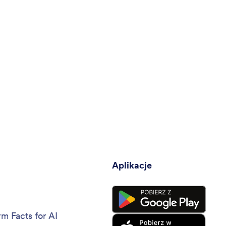
a
Aplikacje
rm Facts for AI