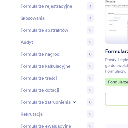
Formularze rejestracyjne
3
Głosowania
3
Formularze abstraktów
5
Audyt
5
Formularz
Formularze nagród
6
Prosty i sty
go do swoic
Formularze kalkulacyjne
5
Formularzy. 
urządzeń mob
Formularze treści
5
Go to Cate
Formularze
podpisu.
Formularze dotacji
5
Formularze zatrudnienia
6
Rekrutacja
5
Formularze ewaluacyjne
5