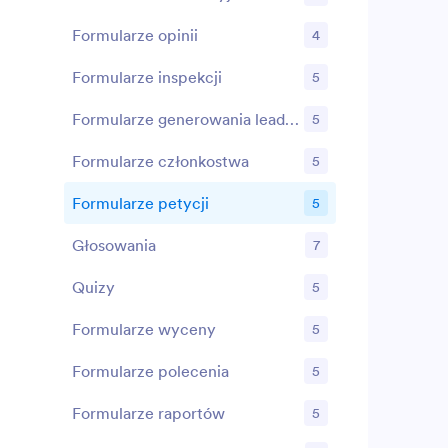
Formularze opinii
4
Formularze inspekcji
5
Formularze generowania leadów
5
Formularze członkostwa
5
Formularze petycji
5
Głosowania
7
Quizy
5
Formularze wyceny
5
Formularze polecenia
5
Formularze raportów
5