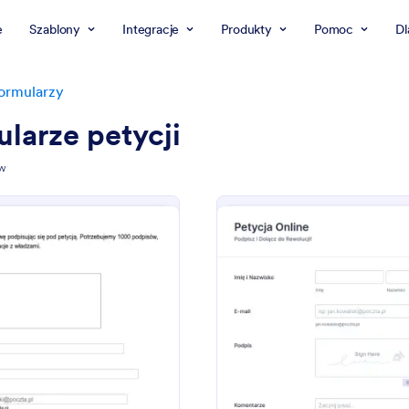
e
Szablony
Integracje
Produkty
Pomoc
Dl
ormularzy
larze petycji
ów
: Form Generator | Formularz Petycji
: Fo
Podgląd
Podgląd