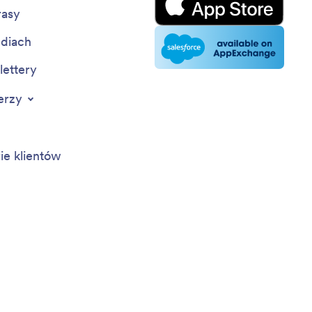
rasy
diach
ettery
erzy
rie klientów