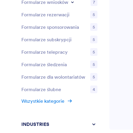
Formularze wniosków
7
Formularze rezerwacji
5
Formularze sponsorowania
5
Formularze subskrypcji
5
Formularze telepracy
5
Formularze śledzenia
5
Formularze dla wolontariatów
5
Formularze ślubne
4
Wszystkie kategorie
INDUSTRIES