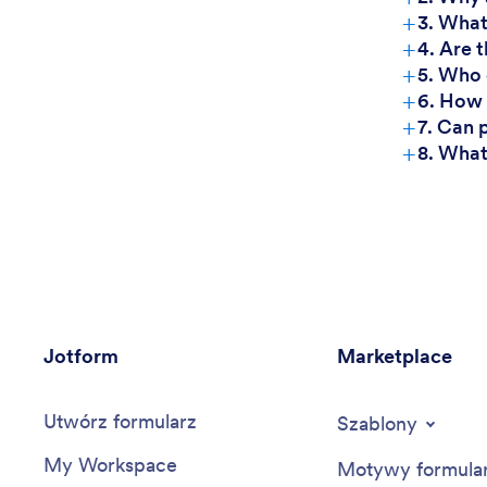
+
3. What
+
4. Are 
+
5. Who 
+
6. How 
+
7. Can 
+
8. What
Jotform
Marketplace
Utwórz formularz
Szablony
My Workspace
Motywy formula