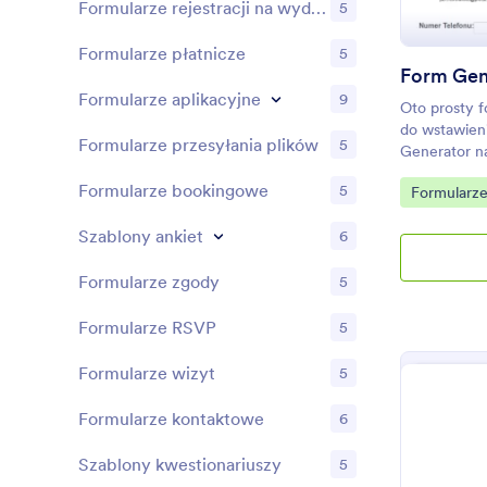
Formularze rejestracji na wydarzenia
5
Formularze płatnicze
5
Formularze aplikacyjne
9
Oto prosty f
do wstawien
Formularze przesyłania plików
5
Generator na
petycję, mo
Formularze bookingowe
5
Go to Cate
Formularze
pomocy tego
sposób. Dzi
Szablony ankiet
6
pobierać wsz
podpisująceg
Formularze zgody
5
formularz ge
sprawy i za
już dziś!
Formularze RSVP
5
Formularze wizyt
5
Formularze kontaktowe
6
Szablony kwestionariuszy
5