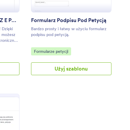
Formularz Petycji Online Z E Podpisem
Formularz Podpisu Pod Petycją
 Dzięki
Bardzo prosty i łatwy w użyciu formularz
e, możesz
podpisu pod petycją.
troniczne.
rtów
Go to Category:
Formularze petycji
ą petycją
zablonu
Użyj szablonu
isać się i
osty