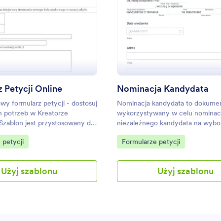
: Formularz Petycji Online
: No
Podgląd
Podgląd
 Petycji Online
Nominacja Kandydata
lowy formularz petycji - dostosuj
Nominacja kandydata to dokume
h potrzeb w Kreatorze
wykorzystywany w celu nominacj
Szablon jest przystosowany do
niezależnego kandydata na wybo
ilnych i zawiera widżet e-
Niezależnie od tego, czy organiz
gory:
Go to Category:
 petycji
Formularze petycji
wybory w szkole czy w mieście, 
darmowy formularz petycji kand
pomoże głosującym nominować 
Użyj szablonu
Użyj szablonu
kandydatów przez Internet. Głos
mogą wprowadzić dane swoje i k
oraz złożyć e-podpis. Odpowiedz
przesłane na Twoje bezpieczne 
Jotform - możesz je wyświetlać