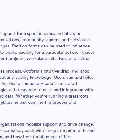
ego
 przy
wy do
 chcesz
b, możesz
upport for a specific cause, initiative, or
y. Bez
izations, community leaders, and individuals
ą dodać
changes. Petition forms can be used to influence
oraz
 public backing for a particular action. Typical
mularz na
t projects, workplace initiatives, and school
sz nawet
00
s process. Jotform’s intuitive drag-and-drop
ak Dysk
hout any coding knowledge. Users can add fields
chimp, by
ing that all necessary data is collected
ogic, autoresponder emails, and integration with
proces
ted data. Whether you’re running a grassroots
ory dzięki
mplates help streamline the process and
petycji
organizations mobilize support and drive change.
ious scenarios, each with unique requirements and
 and how their creation can differ: