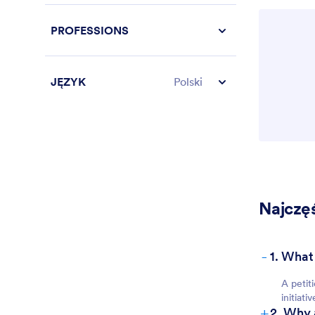
PROFESSIONS
JĘZYK
Polski
Najczę
-
1. What
A petit
initiat
+
2. Why 