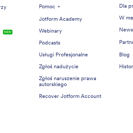
Dla p
Pomoc
rzy
W me
Jotform Academy
Newsl
Webinary
s
NOWE
Partn
Podcasts
Usługi Profesjonalne
Blog
Zgłoś nadużycie
Histo
Zgłoś naruszenie prawa
autorskiego
Recover Jotform Account