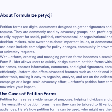
i udostępniać z poziomu dowoln
urządzenia. Formularz stworzony
pomocy tego szablonu jest goto
About Formularze petycji
zbierania nominacji - jeśli jednak
dostosować go do swoich potrze
to zrobić w kilka minut w naszym
Petition forms are digital documents designed to gather signatures and s
intuicyjnym Kreatorze Formularz
request. They are commonly used by advocacy groups, non-profit organ
pisania kodu, możesz z łatwości
to rally support for social, political, environmental, or organizational 
nowe pola formularza, regulamin 
decision-makers, raise awareness about important issues, or demonstrate
zdjęcia, a następnie wstawić for
use cases include campaigns for policy changes, community improvemen
swoją stronę internetową. Może
or university requests.
zintegrować formularz z ponad 1
With Jotform, creating and managing petition forms becomes a seamles
popularnymi aplikacjami, takimi j
Form Builder allows users to quickly design custom petition forms wit
Google, Dropbox, Airtable i Mail
for names, contact information, comments, and digital signatures, ensur
zsynchronizować odpowiedzi z
efficiently. Jotform also offers advanced features such as conditional l
zewnętrznymi usługami. Uprość 
other tools, making it easy to organize, analyze, and act on the collec
nominacji na swoje następne wyb
campaign or a large-scale advocacy effort, Jotform’s petition form te
darmowemu formularzowi online 
maximize your impact.
kandydata!
Use Cases of Petition Forms
Petition forms serve a wide range of purposes, helping individuals and 
The versatility of petition forms means they can be tailored to fit var
audiences. Here’s how petition forms can be used, who might use them,