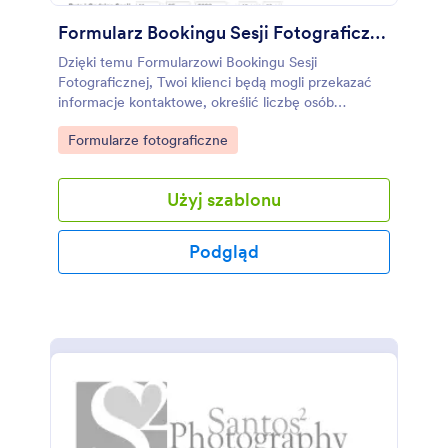
Formularz Bookingu Sesji Fotograficznej
Dzięki temu Formularzowi Bookingu Sesji
Fotograficznej, Twoi klienci będą mogli przekazać
informacje kontaktowe, określić liczbę osób
biorących udział w sesji, wybrać datę i godzinę sesji,
Go to Category:
Formularze fotograficzne
a także wybrać lokalizację i typ sesji. Formularz
zawiera kontrakt i umowę dotyczącą praw
autorskich, a także opcję zapłacenia zaliczki.
Użyj szablonu
Formularz pozwala na pobieranie informacji
bookingowych i opłat w bezpieczny sposób.
Podgląd