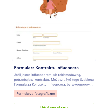
Formularz Kontraktu Influencera
Jeśli jesteś influencerem lub reklamodawcą,
potrzebujesz kontraktu. Możesz użyć tego Szablonu
Formularza Kontraktu Influencera, by wygenerować
plik PDF określający umowę pomiędzy influencerem
Go to Category:
Formularze fotograficzne
i reklamodawcą. Szablon Formularza Kontraktu
Influencera zawiera pola pytające o dane
influencera, reklamodawcę i konta na mediach
Użyj szablonu