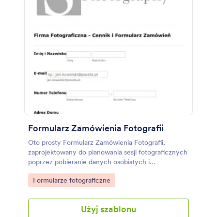
Formularz Zamówienia Fotografii
Oto prosty Formularz Zamówienia Fotografii,
zaprojektowany do planowania sesji fotograficznych
poprzez pobieranie danych osobistych i
kontaktowych klienta, a także jego preferowanego
Go to Category:
Formularze fotograficzne
rodzaju sesji. Możesz dostosować dowolny z <a
href="https://www.jotform.com/form-
templates/order-form/photography-order-
Użyj szablonu
forms">szablonów formularza zamówienia