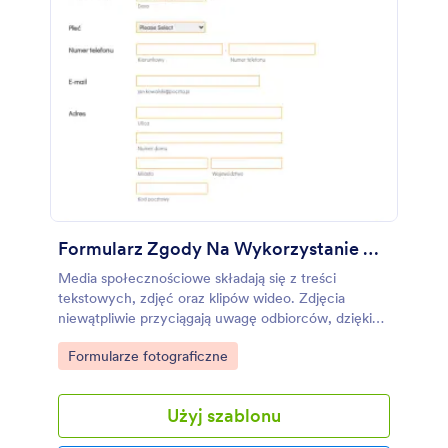
Formularz Zgody Na Wykorzystanie Wizerunku
Media społecznościowe składają się z treści
tekstowych, zdjęć oraz klipów wideo. Zdjęcia
niewątpliwie przyciągają uwagę odbiorców, dzięki
czemu pomagają zwiększyć zainteresowanie
Go to Category:
Formularze fotograficzne
oferowanymi produktami i usługami. Skorzystaj z
tego darmowego formularza zgody na
wykorzystanie wizerunku w mediach
Użyj szablonu
społecznościowych, by zebrać od klientów
zezwolenia na udostępnienie wykonanych przez