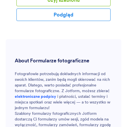
społecznościowych. Prosi też o szczegóły kampanii
marketingowej, takie jak data rozpoczęcia i
zakończenia, opłaty i metoda płatności. Formularz
Podgląd
posiada także widget E-podpisu, pozwalający
influencerowi i reklamodawcy podpisać go
elektronicznie.
About Formularze fotograficzne
Fotografowie potrzebują dokładnych informacji od
swoich klientów, zanim będą mogli skierować na nich
aparat. Dlatego, warto posiadać profesjonalne
formularze fotograficzne. Z Jotform, możesz zbierać
elektroniczne podpisy
i płatności, ustalać terminy i
miejsca spotkań oraz wiele więcej — a to wszystko w
jednym formularzu!
Szablony formularzy fotograficznych Jotform
dostarczą Ci formularzy umów sesji, zgód modela na
wyłączność, formularzy zamówień, formularzy zgodę