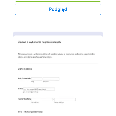
fotografii</a> w zależności od Twoich wymagań,
dodać więcej widgetów i wstawić formularz na
Podgląd
stronę lub używać bezpośrednio.