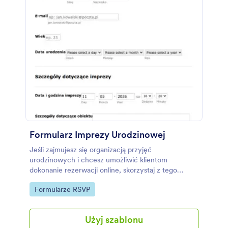
Formularz Imprezy Urodzinowej
Jeśli zajmujesz się organizacją przyjęć
urodzinowych i chcesz umożliwić klientom
dokonanie rezerwacji online, skorzystaj z tego
szablonu. Ten formularz zawiera pola zbierające
Go to Category:
Formularze RSVP
imię, nazwisko, adres e-mail, wiek, datę urodzenia,
datę i wydarzenia, informacje dotyczące obiektu, na
terenie którego odbędzie się wydarzenie, RSVP oraz
Użyj szablonu
specjalne życzenia. Stworzenie listy gości przy