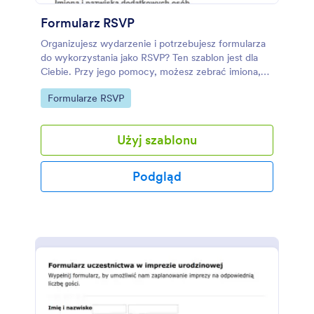
Formularz RSVP
Organizujesz wydarzenie i potrzebujesz formularza
do wykorzystania jako RSVP? Ten szablon jest dla
Ciebie. Przy jego pomocy, możesz zebrać imiona,
nazwiska, adresy e-mail, liczbę uczestników oraz
Go to Category:
Formularze RSVP
dodatkowe informacje.
Użyj szablonu
Podgląd