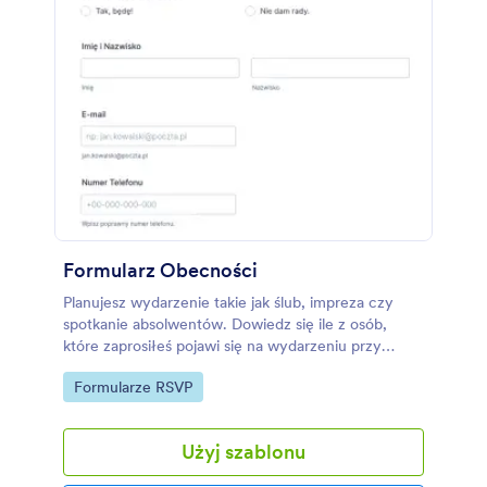
Formularz Obecności
Planujesz wydarzenie takie jak ślub, impreza czy
spotkanie absolwentów. Dowiedz się ile z osób,
które zaprosiłeś pojawi się na wydarzeniu przy
pomocy tego formularza obecności. Ten formularz
Go to Category:
Formularze RSVP
obecności jest bardzo prosty i pyta tylko o imię,
nazwisko i adres email osoby zaproszonej. Poproś
zaproszonych o podanie powodu nieobecności w
Użyj szablonu
tym szablonie formularza obecności.