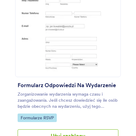
Formularz Odpowiedzi Na Wydarzenie
Zorganizowanie wydarzenia wymaga czasu i
zaangażowania. Jeśli chcesz dowiedzieć się ile osób
będzie obecnych na wydarzeniu, użyj tego
formularza odpowiedzi na wydarzenie, by poznać
Go to Category:
Formularze RSVP
dokładną liczbę osób, którym uda dotrzeć się na
wydarzenie. Ten formularz odpowiedzi pozwala
każdemu respondentowi odpowiedzieć na
Użyj szablonu