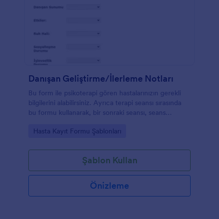
Danışan Geliştirme/İlerleme Notları
Bu form ile psikoterapi gören hastalarınızın gerekli
bilgilerini alabilirsiniz. Ayrıca terapi seansı sırasında
bu formu kullanarak, bir sonraki seansı, seans
sonrasında beklenen ilerleme noktasındaki
Go to Category:
Hasta Kayıt Formu Şablonları
hedeflerinizi not alabilirsiniz.
Şablon Kullan
Önizleme