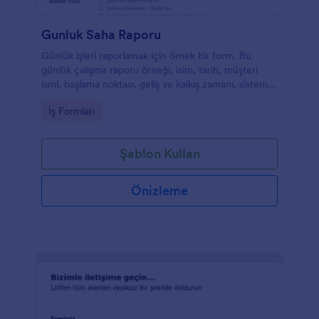
Gunluk Saha Raporu
Günlük işleri raporlamak için örnek bir form. Bu
günlük çalışma raporu örneği, isim, tarih, müşteri
ismi, başlama noktası, geliş ve kalkış zamanı, sistem
türü, iş kapsamı, sahip yorumları gibi alanları içerir.
Go to Category:
İş Formları
Ayrıca, raporu yazan kişi yorum ve gözlemlerini de
sizinle paylaşabilecek. Ek olarak da bu günlük iş
raporu örneğinde iş fotoğraflarını yükleyebilecekleri
Şablon Kullan
bir alan bulunuyor.
Önizleme