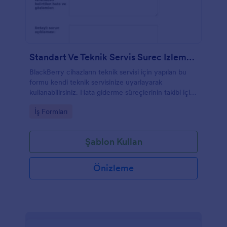
Standart Ve Teknik Servis Surec Izleme Formu
BlackBerry cihazların teknik servisi için yapılan bu
formu kendi teknik servisinize uyarlayarak
kullanabilirsiniz. Hata giderme süreçlerinin takibi için
tasarlanmıştır.
Go to Category:
İş Formları
Şablon Kullan
Önizleme