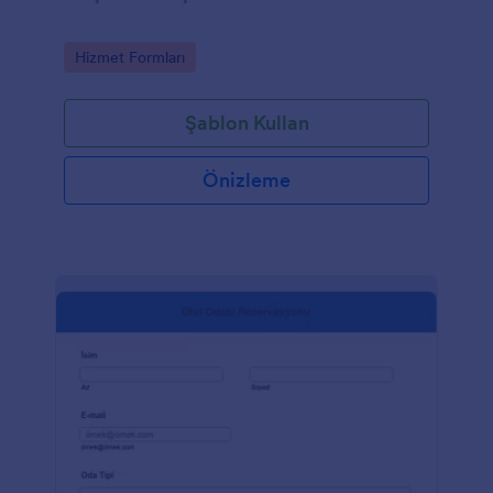
Go to Category:
Hizmet Formları
Şablon Kullan
Önizleme