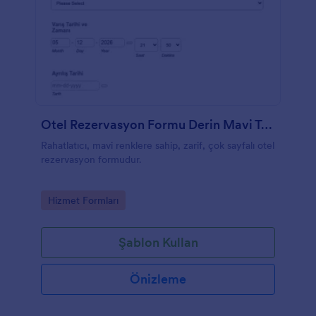
Otel Rezervasyon Formu Derin Mavi Tema
Rahatlatıcı, mavi renklere sahip, zarif, çok sayfalı otel
rezervasyon formudur.
Go to Category:
Hizmet Formları
Şablon Kullan
Önizleme