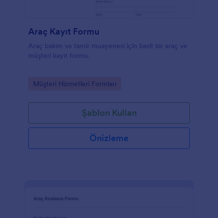
Araç Kayıt Formu
Araç bakım ve tamir muayenesi için basit bir araç ve
müşteri kayıt formu.
Go to Category:
Müşteri Hizmetleri Formları
Şablon Kullan
Önizleme