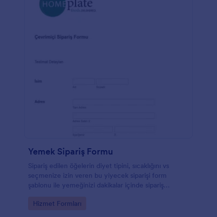
Yemek Sipariş Formu
Sipariş edilen öğelerin diyet tipini, sıcaklığını vs
seçmenize izin veren bu yiyecek siparişi form
şablonu ile yemeğinizi dakikalar içinde sipariş
edebilirsiniz.
Go to Category:
Hizmet Formları