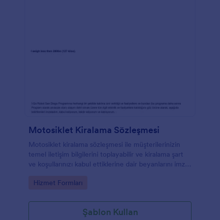
Motosiklet Kiralama Sözleşmesi
Motosiklet kiralama sözleşmesi ile müşterilerinizin
temel iletişim bilgilerini toplayabilir ve kiralama şart
ve koşullarınızı kabul ettiklerine dair beyanlarını imzalı
bir biçimde alabilirsiniz.
Go to Category:
Hizmet Formları
Şablon Kullan