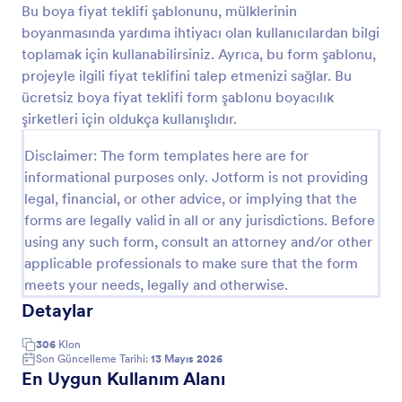
formu ile müşteri memnuniyetinizin ve servis
Bu boya fiyat teklifi şablonunu, mülklerinin
Önizleme
veriminizin artışını göreceksiniz!
boyanmasında yardıma ihtiyacı olan kullanıcılardan bilgi
toplamak için kullanabilirsiniz. Ayrıca, bu form şablonu,
projeyle ilgili fiyat teklifini talep etmenizi sağlar. Bu
ücretsiz boya fiyat teklifi form şablonu boyacılık
şirketleri için oldukça kullanışlıdır.
Disclaimer: The form templates here are for
informational purposes only. Jotform is not providing
legal, financial, or other advice, or implying that the
forms are legally valid in all or any jurisdictions. Before
using any such form, consult an attorney and/or other
applicable professionals to make sure that the form
meets your needs, legally and otherwise.
Detaylar
306
Klon
Son Güncelleme Tarihi:
13 Mayıs 2026
En Uygun Kullanım Alanı