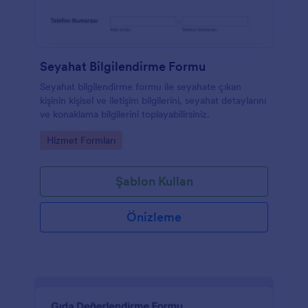
Seyahat Bilgilendirme Formu
Seyahat bilgilendirme formu ile seyahate çıkan
kişinin kişisel ve iletişim bilgilerini, seyahat detaylarını
ve konaklama bilgilerini toplayabilirsiniz.
Go to Category:
Hizmet Formları
Şablon Kullan
Önizleme