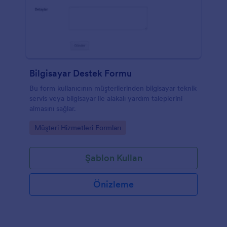
Bilgisayar Destek Formu
Bu form kullanıcının müşterilerinden bilgisayar teknik
servis veya bilgisayar ile alakalı yardım taleplerini
almasını sağlar.
Go to Category:
Müşteri Hizmetleri Formları
Şablon Kullan
Önizleme