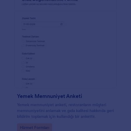
Yemek Memnuniyet Anketi
Yemek memnuniyet anketi, restoranların müşteri
memnuniyetini anlamak ve gıda kalitesi hakkında geri
bildirim toplamak için kullandığı bir ankettir.
Go to Category:
Hizmet Formları