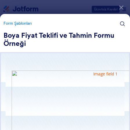
Diyalog başlangıcı
Ücretsiz Kaydol
Form Şablonları
Boya Fiyat Teklifi ve Tahmin Formu
Örneği
Form Şablonu Kategorileri
Form Şablonları
Hizmet Formları
519 Şablon