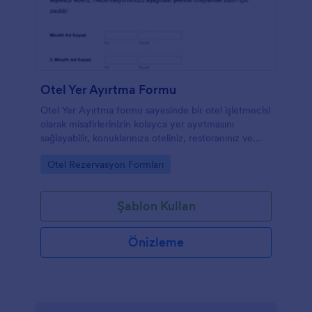
Otel Yer Ayırtma Formu
Otel Yer Ayırtma formu sayesinde bir otel işletmecisi
olarak misafirlerinizin kolayca yer ayırtmasını
sağlayabilir, konuklarınıza oteliniz, restoranınız ve
diğer otel imkanları hakkında bilgi verebilirsiniz.
Go to Category:
Otel Rezervasyon Formları
Konaklama tarihleri ve diğer ihtiyaçlar için özel
alanlara sahip olan bu formu kolayca kendinize göre
yeniden düzenleyebilirsiniz.
Şablon Kullan
Önizleme