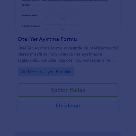
Otel Yer Ayırtma Formu
Otel Yer Ayırtma formu sayesinde bir otel işletmecisi
olarak misafirlerinizin kolayca yer ayırtmasını
sağlayabilir, konuklarınıza oteliniz, restoranınız ve
diğer otel imkanları hakkında bilgi verebilirsiniz.
Go to Category:
Otel Rezervasyon Formları
Konaklama tarihleri ve diğer ihtiyaçlar için özel
alanlara sahip olan bu formu kolayca kendinize göre
yeniden düzenleyebilirsiniz.
Şablon Kullan
Önizleme