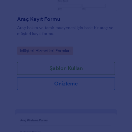
Araç Kayıt Formu
Araç bakım ve tamir muayenesi için basit bir araç ve
müşteri kayıt formu.
Go to Category:
Müşteri Hizmetleri Formları
Şablon Kullan
Önizleme