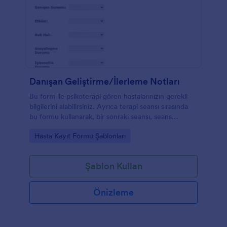
Danışan Geliştirme/İlerleme Notları
Bu form ile psikoterapi gören hastalarınızın gerekli
bilgilerini alabilirsiniz. Ayrıca terapi seansı sırasında
bu formu kullanarak, bir sonraki seansı, seans
sonrasında beklenen ilerleme noktasındaki
Go to Category:
Hasta Kayıt Formu Şablonları
hedeflerinizi not alabilirsiniz.
Şablon Kullan
Önizleme