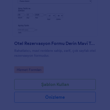
Otel Rezervasyon Formu Derin Mavi Tema
Rahatlatıcı, mavi renklere sahip, zarif, çok sayfalı otel
rezervasyon formudur.
Go to Category:
Hizmet Formları
Şablon Kullan
Önizleme