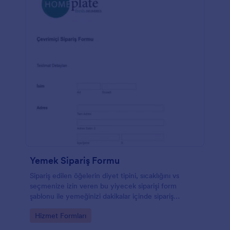
Yemek Sipariş Formu
Sipariş edilen öğelerin diyet tipini, sıcaklığını vs
seçmenize izin veren bu yiyecek siparişi form
şablonu ile yemeğinizi dakikalar içinde sipariş
edebilirsiniz.
Go to Category:
Hizmet Formları