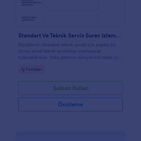
Standart Ve Teknik Servis Surec Izleme Formu
BlackBerry cihazların teknik servisi için yapılan bu
formu kendi teknik servisinize uyarlayarak
kullanabilirsiniz. Hata giderme süreçlerinin takibi için
tasarlanmıştır.
Go to Category:
İş Formları
Şablon Kullan
Önizleme