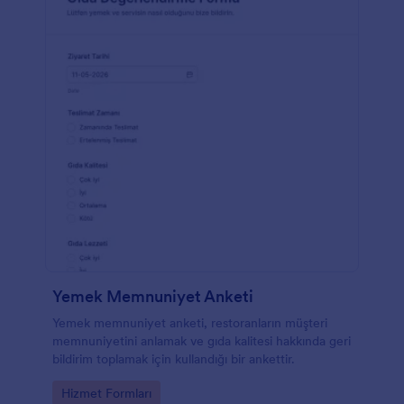
Yemek Memnuniyet Anketi
Yemek memnuniyet anketi, restoranların müşteri
memnuniyetini anlamak ve gıda kalitesi hakkında geri
bildirim toplamak için kullandığı bir ankettir.
Go to Category:
Hizmet Formları