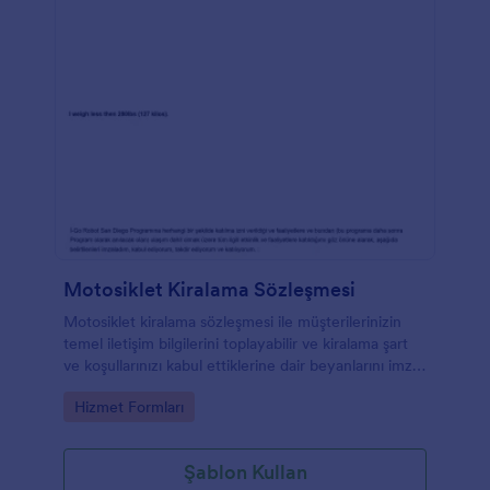
Motosiklet Kiralama Sözleşmesi
Motosiklet kiralama sözleşmesi ile müşterilerinizin
temel iletişim bilgilerini toplayabilir ve kiralama şart
ve koşullarınızı kabul ettiklerine dair beyanlarını imzalı
bir biçimde alabilirsiniz.
Go to Category:
Hizmet Formları
Şablon Kullan