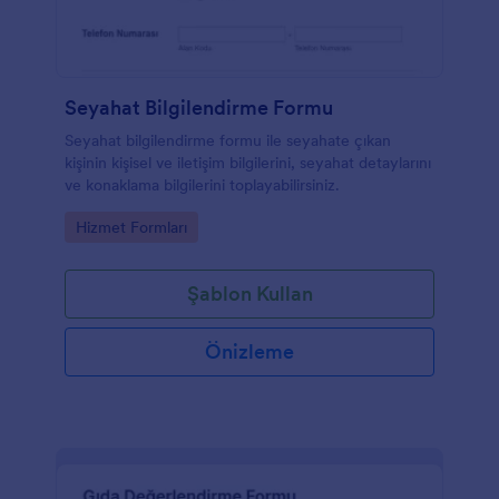
Seyahat Bilgilendirme Formu
Seyahat bilgilendirme formu ile seyahate çıkan
kişinin kişisel ve iletişim bilgilerini, seyahat detaylarını
ve konaklama bilgilerini toplayabilirsiniz.
Go to Category:
Hizmet Formları
Şablon Kullan
Önizleme