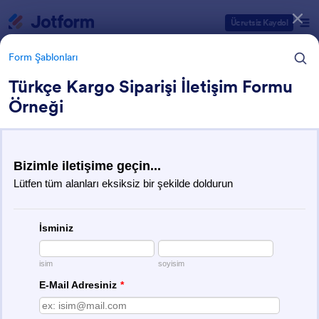
Diyalog başlangıcı
Ücretsiz Kaydol
Form Şablonları
Türkçe Kargo Siparişi İletişim Formu
Örneği
Form Şablonu Kategorileri
Form Şablonları
Hizmet Formları
519 Şablon