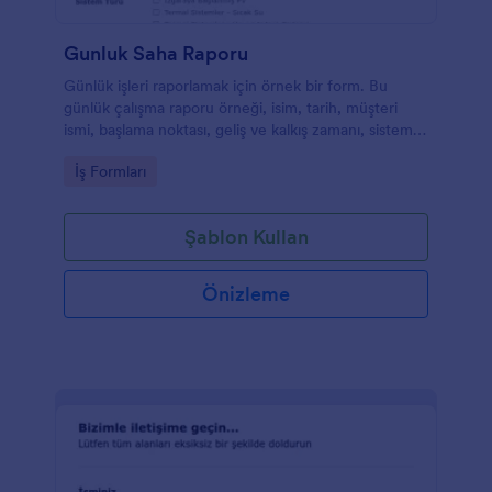
Gunluk Saha Raporu
Günlük işleri raporlamak için örnek bir form. Bu
günlük çalışma raporu örneği, isim, tarih, müşteri
ismi, başlama noktası, geliş ve kalkış zamanı, sistem
türü, iş kapsamı, sahip yorumları gibi alanları içerir.
Go to Category:
İş Formları
Ayrıca, raporu yazan kişi yorum ve gözlemlerini de
sizinle paylaşabilecek. Ek olarak da bu günlük iş
raporu örneğinde iş fotoğraflarını yükleyebilecekleri
Şablon Kullan
bir alan bulunuyor.
Önizleme