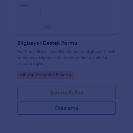
Bilgisayar Destek Formu
Bu form kullanıcının müşterilerinden bilgisayar teknik
servis veya bilgisayar ile alakalı yardım taleplerini
almasını sağlar.
Go to Category:
Müşteri Hizmetleri Formları
Şablon Kullan
Önizleme