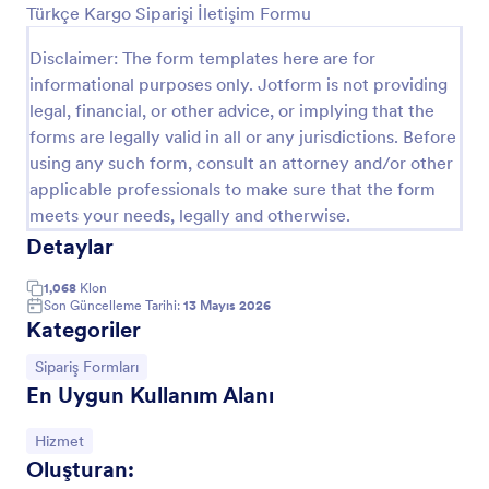
formu ile müşteri memnuniyetinizin ve servis
Türkçe Kargo Siparişi İletişim Formu
Önizleme
veriminizin artışını göreceksiniz!
Disclaimer: The form templates here are for
informational purposes only. Jotform is not providing
legal, financial, or other advice, or implying that the
forms are legally valid in all or any jurisdictions. Before
using any such form, consult an attorney and/or other
applicable professionals to make sure that the form
meets your needs, legally and otherwise.
Detaylar
1,068
Klon
Son Güncelleme Tarihi:
13 Mayıs 2026
Kategoriler
Kategoriye git:
Sipariş Formları
En Uygun Kullanım Alanı
Kategoriye git:
Hizmet
Oluşturan: