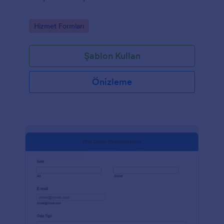
Go to Category:
Hizmet Formları
Şablon Kullan
Önizleme