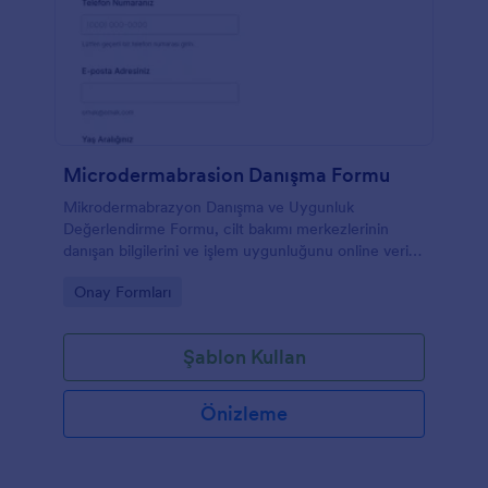
Microdermabrasion Danışma Formu
Mikrodermabrazyon Danışma ve Uygunluk
Değerlendirme Formu, cilt bakımı merkezlerinin
danışan bilgilerini ve işlem uygunluğunu online veri
toplama ile değerlendirmesine, randevu öncesi
Go to Category:
Onay Formları
hazırlığı hızlandırmasına yardımcı olur.
Şablon Kullan
Önizleme