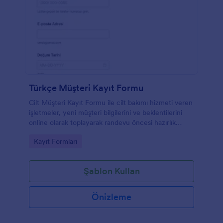
Türkçe Müşteri Kayıt Formu
Cilt Müşteri Kayıt Formu ile cilt bakımı hizmeti veren
işletmeler, yeni müşteri bilgilerini ve beklentilerini
online olarak toplayarak randevu öncesi hazırlık
sürecini kolaylaştırabilir.
Go to Category:
Kayıt Formları
Şablon Kullan
Önizleme