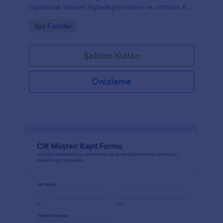
toplayarak hizmeti kişiselleştirmesine ve Jotform ile
veri toplama sürecini düzenlemesine yardımcı olur.
Go to Category:
Spa Formları
Şablon Kullan
Önizleme