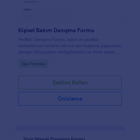
Kişisel Bakım Danışma Formu
Pedikür Danışma Formu, salon ve pedikür
uzmanlarının randevu öncesi veri toplama yapmasını,
danışan ihtiyaçlarını netleştirmesini ve form yanıtı
takibini Jotform ile kolaylaştırmasını sağlar.
Go to Category:
Spa Formları
Şablon Kullan
Önizleme