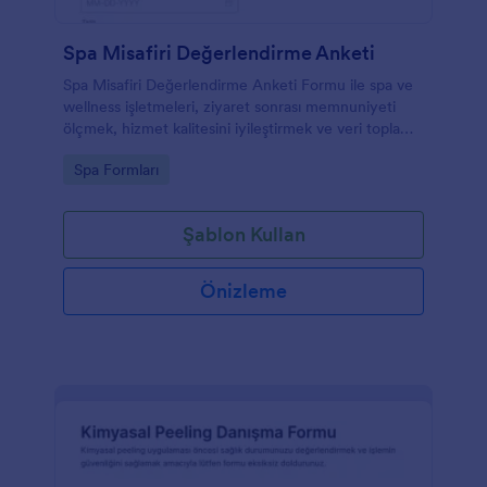
Spa Misafiri Değerlendirme Anketi
Spa Misafiri Değerlendirme Anketi Formu ile spa ve
wellness işletmeleri, ziyaret sonrası memnuniyeti
ölçmek, hizmet kalitesini iyileştirmek ve veri toplama
sürecini Jotform üzerinden kolayca yönetmek için
Go to Category:
Spa Formları
anket yayınlayabilir.
Şablon Kullan
Önizleme