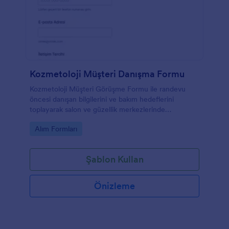
Kozmetoloji Müşteri Danışma Formu
Kozmetoloji Müşteri Görüşme Formu ile randevu
öncesi danışan bilgilerini ve bakım hedeflerini
toplayarak salon ve güzellik merkezlerinde
görüşmeleri daha planlı yönetin.
Go to Category:
Alım Formları
Şablon Kullan
Önizleme