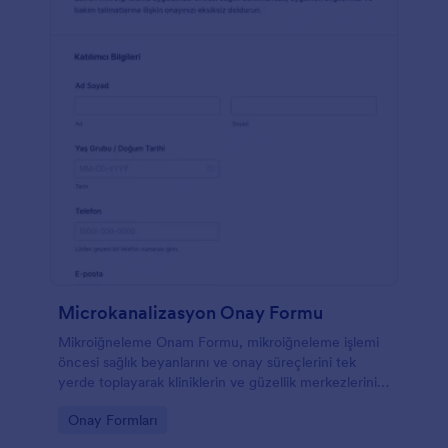
Microkanalizasyon Onay Formu
Mikroiğneleme Onam Formu, mikroiğneleme işlemi
öncesi sağlık beyanlarını ve onay süreçlerini tek
yerde toplayarak kliniklerin ve güzellik merkezlerinin
veri toplama ve form yanıtı yönetimini
Go to Category:
Onay Formları
kolaylaştırmasına yardımcı olur.