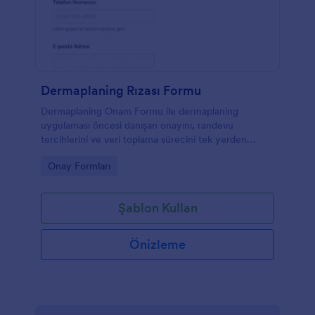
Dermaplaning Rızası Formu
Dermaplaning Onam Formu ile dermaplaning
uygulaması öncesi danışan onayını, randevu
tercihlerini ve veri toplama sürecini tek yerden
yönetin, güzellik salonları ve cilt bakım merkezleri
Go to Category:
Onay Formları
için hızlıca paylaşın.
Şablon Kullan
Önizleme