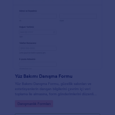
Yüz Bakımı Danışma Formu
Yüz Bakımı Danışma Formu, güzellik salonları ve
estetisyenlerin danışan bilgilerini çevrim içi veri
toplama ile almasına, form gönderimlerini düzenli
takip etmesine ve hizmet planını daha doğru
Go to Category:
Danışmanlık Formları
hazırlamasına yardımcı olur.