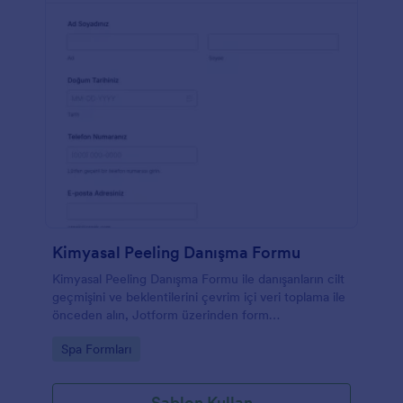
Kimyasal Peeling Danışma Formu
Kimyasal Peeling Danışma Formu ile danışanların cilt
geçmişini ve beklentilerini çevrim içi veri toplama ile
önceden alın, Jotform üzerinden form
gönderimlerini tek merkezden takip ederek danışma
Go to Category:
Spa Formları
sürecini hızlandırın.
Şablon Kullan