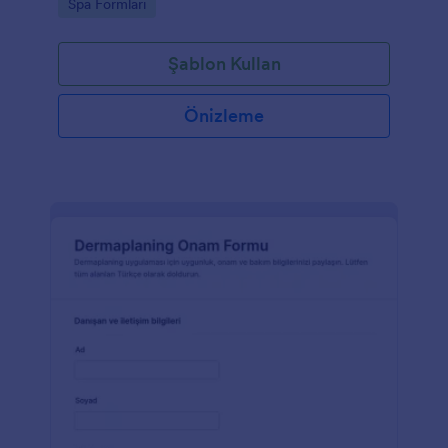
Go to Category:
Spa Formları
Şablon Kullan
Önizleme