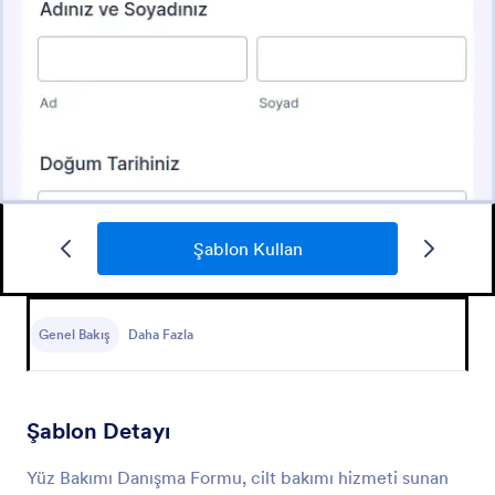
Şablon Kullan
Spa Onay Formu
Spa Onay Formu, spa ve bakım hizmetleri öncesinde
müşteri onayını ve temel bilgileri online olarak
Genel Bakış
Daha Fazla
toplamaya yardımcı olur ve spa merkezleri ile
otellerin veri toplama sürecini düzenler.
Go to Category:
Onay Formları
Şablon Detayı
Şablon Kullan
Yüz Bakımı Danışma Formu, cilt bakımı hizmeti sunan