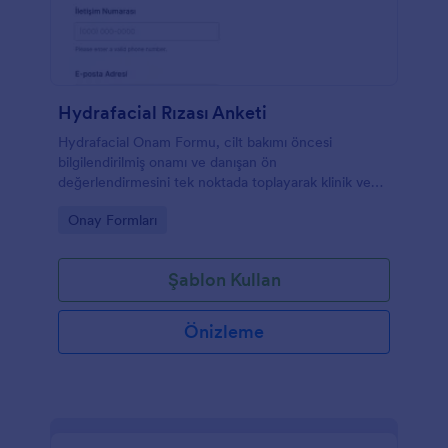
Hydrafacial Rızası Anketi
Hydrafacial Onam Formu, cilt bakımı öncesi
bilgilendirilmiş onamı ve danışan ön
değerlendirmesini tek noktada toplayarak klinik ve
güzellik merkezlerinde veri toplama sürecini
Go to Category:
Onay Formları
kolaylaştırır.
Şablon Kullan
Önizleme