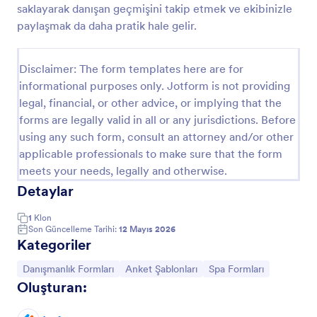
saklayarak danışan geçmişini takip etmek ve ekibinizle
Lenfatik Drenaj Ve Masaj Onay Formu
paylaşmak da daha pratik hale gelir.
Lenf Drenajı ve Masaj Onam Formu, seans öncesi
aydınlatılmış onamı ve sağlık beyanlarını dijital olarak
Disclaimer: The form templates here are for
toplamak isteyen spa, güzellik merkezi ve bireysel
informational purposes only. Jotform is not providing
uygulayıcılar için uygundur.
Go to Category:
Onay Formları
legal, financial, or other advice, or implying that the
forms are legally valid in all or any jurisdictions. Before
using any such form, consult an attorney and/or other
Şablon Kullan
applicable professionals to make sure that the form
meets your needs, legally and otherwise.
Önizleme
Detaylar
1
Klon
Son Güncelleme Tarihi:
12 Mayıs 2026
Kategoriler
Kategoriye git:
Kategoriye git:
Kategoriye git:
Danışmanlık Formları
Anket Şablonları
Spa Formları
Oluşturan: