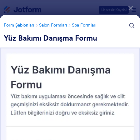
Diyalog başlangıcı
Ücretsiz Kaydol
Form Şablonları
Salon Formları
Spa Formları
Yüz Bakımı Danışma Formu
Form Şablonu Kategorileri
Form Şablonları
Salon Formları
Spa Formları
Spa Formları
33 Şablon