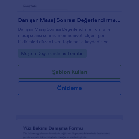
Danışan Masaj Sonrası Değerlendirme Formu
Danışan Masaj Sonrası Değerlendirme Formu ile
masaj seansı sonrası memnuniyeti ölçün, geri
bildirimleri düzenli veri toplama ile kaydedin ve
Jotform üzerinden form gönderimlerini tek yerden
Go to Category:
Müşteri Değerlendirme Formları
yönetin.
Şablon Kullan
Önizleme