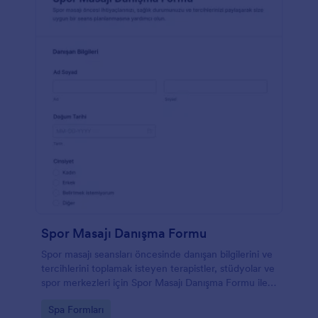
Spor Masajı Danışma Formu
Spor masajı seansları öncesinde danışan bilgilerini ve
tercihlerini toplamak isteyen terapistler, stüdyolar ve
spor merkezleri için Spor Masajı Danışma Formu ile
Jotform üzerinden veri toplama sürecini düzenleyin.
Go to Category:
Spa Formları