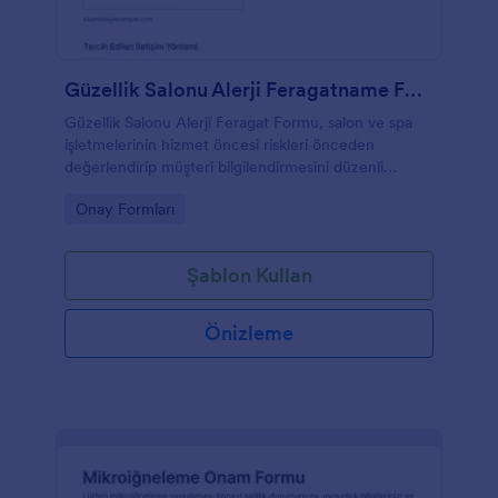
Güzellik Salonu Alerji Feragatname Formu
Güzellik Salonu Alerji Feragat Formu, salon ve spa
işletmelerinin hizmet öncesi riskleri önceden
değerlendirip müşteri bilgilendirmesini düzenli
biçimde almasına yardımcı olur ve Jotform ile
Go to Category:
Onay Formları
kolayca paylaşılabilir.
Şablon Kullan
Önizleme