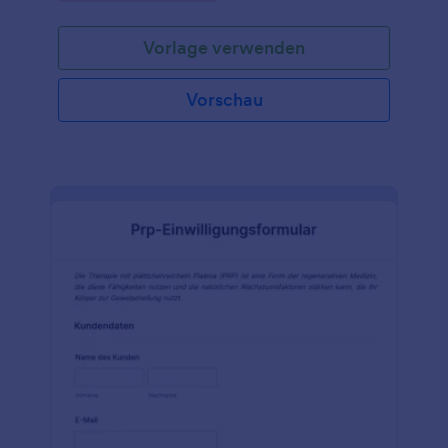
entlassen wird. Das Formular ist sehr detailliert und
enthält alle wichtigen Informationen, die benötigt
Vorlage verwenden
werden. Wenn dieses Musterformular für die
Entlassung aus dem Krankenhaus jedoch ein oder
mehrere Felder nicht enthält, die Sie benötigen,
Vorschau
müssen Sie sich keine Sorgen machen. Sie können
das Muster-Entlassungsformular ganz einfach
bearbeiten, um sicherzustellen, dass es dem Format
Ihres Krankenhauses entspricht. Und die
Bearbeitung dieses
Krankenhausentlassungsformulars ist sehr einfach.
Sie brauchen keine Programmierkenntnisse. Nutzen
Sie dieses Formular noch heute, um die
Informationen zu erfassen, die Sie vor der
Entlassung von Patienten benötigen.