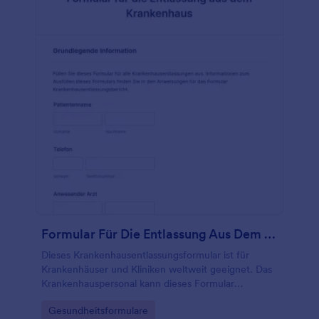
Formular Für Die Entlassung Aus Dem Krankenhaus
Dieses Krankenhausentlassungsformular ist für
Krankenhäuser und Kliniken weltweit geeignet. Das
Krankenhauspersonal kann dieses Formular
verwenden, um sicherzustellen, dass alle
Go to Category:
Gesundheitsformulare
Anforderungen erfüllt sind, bevor ein Patient