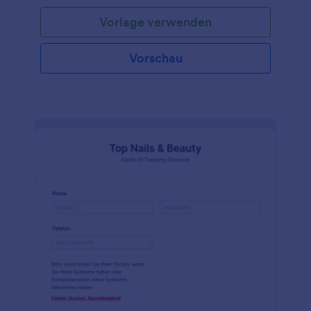
den Einträgen des Einwilligungsformulars zur
Vorlage verwenden
Impfung vor. Mit dieser Formularvorlage sammeln
Sie die Kontaktdaten Ihres Patienten, eine kleine
Anamnese in Bezug auf Impfungen und die
Vorschau
Zustimmung zur Immunisierung, sodass Sie sicher
Grippeimpfungen, Masernimpfungen oder andere
Impfungen verabreichen können. Ob Sie nun in
einer Schule, Universität oder als niedergelassener
Arzt arbeiten, das Anpassen der Vorlage des
Einwilligungsformulars zur Impfung geht einfach und
schnell. Fügen Sie Ihr Logo ein, ändern Schriftarten
und Farben oder wählen sie einfach eines der
vorgefertigten Designs aus den Jotform Themen
aus. Schließen Sie das Formular mit einer
elektronischen Unterschrift ab, um der Zustimmung
Rechtskräftigkeit zu verleihen. Und wenn Sie es
noch nicht getan haben führen Sie ein Upgrade auf
Silber oder Gold durch, um die Daten Ihrer
Patienten online durch die HIPAA-Compliance zu
sichern. Mit unserer Vorlage zu Einwilligung zur
Impfung können Sie Ihre Daten ordnen, Ihre
Patienten schützen und Ihre Praxis ins 21.