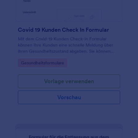
Jahrhundert voranbringen.
Covid 19 Kunden Check In Formular
Mit dem Covid-19 Kunden Check-In Formular
können Ihre Kunden eine schnelle Meldung über
ihren Gesundheitszustand abgeben. Sie können
dann einen Termin vereinbaren bzw. ihren Termin
Go to Category:
Gesundheitsformulare
verlegen, sollten Sie Symptome aufweisen. Die
Vorlage Sie können Sie mit dem einfach zu
bedienenden Formular-Builder von Jotform
Vorlage verwenden
vollständig anpassen, Felder durch die Drag-and-
Drop-Funktion ändern, hinzufügen oder entfernen,
die Farben, Schriftarten und den Hintergrund
Vorschau
ändern, ohne dass Programmierkenntnisse
erforderlich sind.