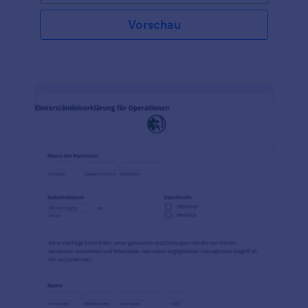
stellen, z.B. Patienten mit einer Vorerkrankung oder
Patienten, die nicht in der Lage sind, eine
Vorschau
Entscheidung zu treffen. Jotform ist einfach zu
bedienen, da es keine Programmierkenntnisse
erfordert. Sie können Felder per Drag & Drop
aktualisieren, Layouts organisieren, Überschriften
ändern, das Thema, die Farbe und die Schriftart
anpassen, zwischen Karte und Formular wechseln,
Antworten bearbeiten und archivieren und bei
Bedarf erforderliche Felder hinzufügen. Passen Sie
Ihr Formular gegen ärztlichen Rat mit den Jotform-
Tools und -Widgets weiter an. Binden Sie es
entweder in Ihre Website ein, teilen Sie es als
eigenständiges Formular oder als QR-Code.