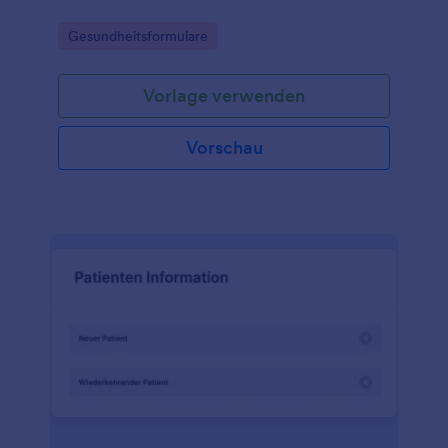
Go to Category:
Gesundheitsformulare
Vorlage verwenden
Vorschau