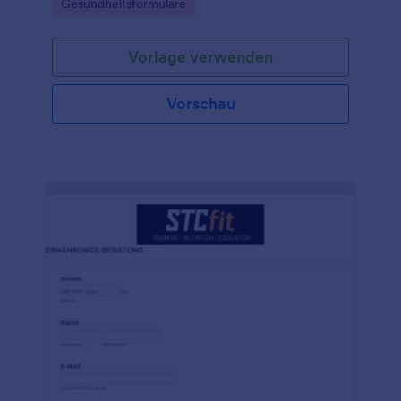
Go to Category:
Gesundheitsformulare
Vorlage verwenden
Vorschau