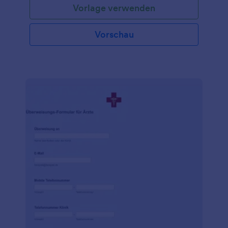
Vorlage verwenden
Krankenschwester oder ein Assistent in einer
Arztpraxis sind, verwenden Sie diese kostenlose
Vorlage für ein ärztliches Attest, um die Einzelheiten
Vorschau
der Krankheit eines Patienten zu erfassen. Sie
können das Formular für Ihre Patienten sogar auf
Ihrem Tablet oder Computer in der Praxis ausfüllen -
es ist so einfach zu benutzen! Wenn Sie die
Informationen vertraulich behandeln möchten,
bietet Jotform HIPAA-freundliche Funktionen, um
die Gesundheitsdaten Ihrer Patienten zu schützen.
Und mit unseren über 100 Integrationen können Sie
die erfassten Antworten an Ihr CRM, Ihre
Dokumentenspeicher-App oder die
Umfrageplattform Ihrer Wahl senden. Vergessen Sie
nicht, unsere kostenlose Jotform Mobile Formulare
App herunterzuladen, mit der Sie auch unterwegs
ganz einfach Formulare für Arztbriefe erfassen
können! Halten Sie Ihre Patienten mit kostenlosen
Formularen für Arztbriefe bei Laune.