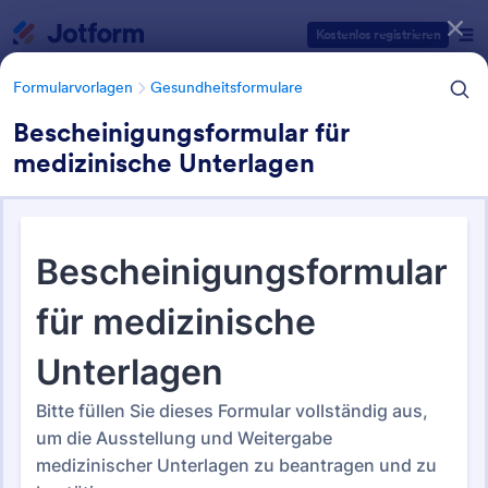
Dialog Start
Kostenlos registrieren
Formularvorlagen
Gesundheitsformulare
Bescheinigungsformular für
medizinische Unterlagen
Formularvorlagen Kategorien
Formularvorlagen
Gesundheitsformulare
Gesundheitsformulare
965 Vorlagen