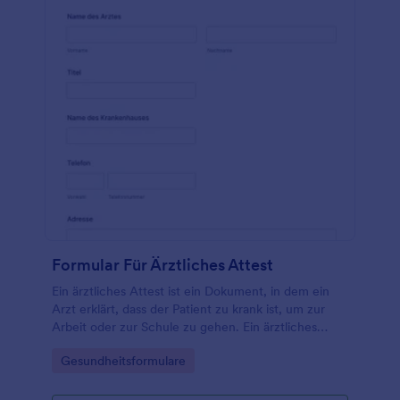
Formular Für Ärztliches Attest
Ein ärztliches Attest ist ein Dokument, in dem ein
Arzt erklärt, dass der Patient zu krank ist, um zur
Arbeit oder zur Schule zu gehen. Ein ärztliches
Attest kann von Arbeitgebern oder
Go to Category:
Gesundheitsformulare
Schulverwaltungen verwendet werden, um eine
ärztliche Entschuldigung für Mitarbeiter oder
Schüler zu erhalten. Wenn Sie ein Arzt, eine