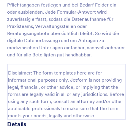
Pflichtangaben festlegen und bei Bedarf Felder ein-
Einverständniserklärung Zur Wimpernverlängerung
oder ausblenden. Jede Formular-Antwort wird
Es ist besonders in der Schönheits- und
zuverlässig erfasst, sodass die Datenaufnahme für
Kosmetikbranche wichtig, Transparenz und
Praxisteams, Verwaltungsstellen oder
Professionalität zu zeigen, wenn Sie sich auf eine
Beratungsangebote übersichtlich bleibt. So wird die
lange und ausführliche Kommunikation mit Ihren
digitale Datenerfassung rund um Anfragen zu
Go to Category:
Gesundheitsformulare
Kunden freuen. Das Formular zur
medizinischen Unterlagen einfacher, nachvollziehbarer
Einverständniserklärung zur Wimpernverlägnerung
liefert Ihnen alle notwendigen Details Ihrer Kunden,
und für alle Beteiligten gut handhabbar.
Vorlage verwenden
wie z. B. ihre Kontaktdaten, ihre gesundheitliche
Vorgeschichte und frühere Erfahrungen mit
Wimpernverlängerungen, sowie ihre Zustimmung zu
Disclaimer: The form templates here are for
Vorschau
allen Ihren Geschäftsbedingungen. Sie können die
informational purposes only. Jotform is not providing
Vorlage mit dem einfach zu bedienenden Formular-
legal, financial, or other advice, or implying that the
Builder von Jotform vollständig anpassen, Felder
forms are legally valid in all or any jurisdictions. Before
durch die Drag-and-Drop-Funktion ändern,
using any such form, consult an attorney and/or other
hinzufügen oder entfernen, die Farben, Schriftarten
und den Hintergrund ändern, ohne dass
applicable professionals to make sure that the form
Programmierkenntnisse erforderlich sind.
meets your needs, legally and otherwise.
Details