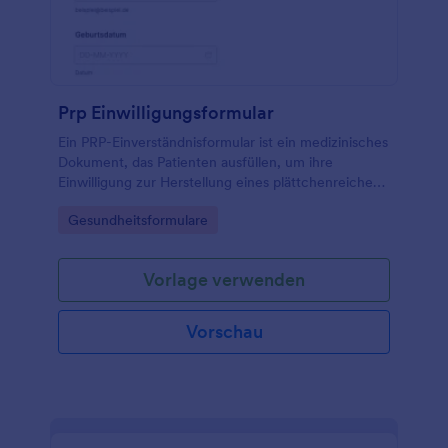
Prp Einwilligungsformular
Ein PRP-Einverständnisformular ist ein medizinisches
Dokument, das Patienten ausfüllen, um ihre
Einwilligung zur Herstellung eines plättchenreichen
Plasmas (PRP) für ihre Behandlung zu erteilen.
Go to Category:
Gesundheitsformulare
Vorlage verwenden
Vorschau