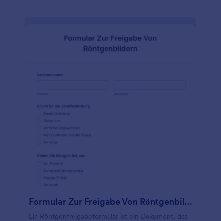
Formularintegrationen automatisch mit Ihrer
bevorzugten Software synchronisiert werden. Wenn
Sie Fragen zu diesem kostenlosen Online-
Gesundheitsfragebogen hinzufügen oder löschen
möchten, verwenden Sie unseren Drag & Drop-
Formulargenerator, um die Vorlage mit nur wenigen
Klicks anzupassen. Sie können sogar Ihr Logo
hinzufügen und Schriftarten und Farben ändern, um
ein individuelles Design zu erhalten! Und vergessen
Sie nicht, ein Upgrade vorzunehmen, um die Daten
Ihrer Patienten mit HIPAA-freundlichen Funktionen
zu schützen. Mit einem Online-
Gesundheitsfragebogen, der wichtige medizinische
Daten erfasst und manuelle Prozesse für Sie
erledigt, können Sie weniger Zeit mit Papierkram
und mehr Zeit mit der Betreuung Ihrer Patienten
verbringen.
Formular Zur Freigabe Von Röntgenbildern
Ein Röntgenfreigabeformular ist ein Dokument, das