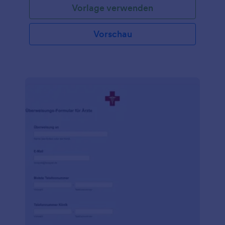
Vorlage verwenden
Krankenschwester oder ein Assistent in einer
Arztpraxis sind, verwenden Sie diese kostenlose
Vorlage für ein ärztliches Attest, um die Einzelheiten
Vorschau
der Krankheit eines Patienten zu erfassen. Sie
können das Formular für Ihre Patienten sogar auf
Ihrem Tablet oder Computer in der Praxis ausfüllen -
es ist so einfach zu benutzen! Wenn Sie die
Informationen vertraulich behandeln möchten,
bietet Jotform HIPAA-freundliche Funktionen, um
die Gesundheitsdaten Ihrer Patienten zu schützen.
Und mit unseren über 100 Integrationen können Sie
die erfassten Antworten an Ihr CRM, Ihre
Dokumentenspeicher-App oder die
Umfrageplattform Ihrer Wahl senden. Vergessen Sie
nicht, unsere kostenlose Jotform Mobile Formulare
App herunterzuladen, mit der Sie auch unterwegs
ganz einfach Formulare für Arztbriefe erfassen
können! Halten Sie Ihre Patienten mit kostenlosen
Formularen für Arztbriefe bei Laune.