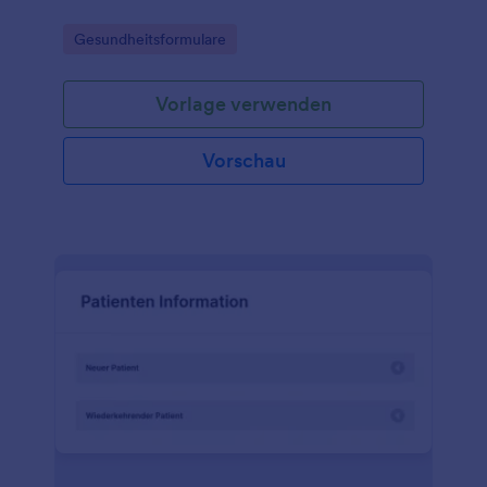
Go to Category:
Gesundheitsformulare
Vorlage verwenden
Vorschau