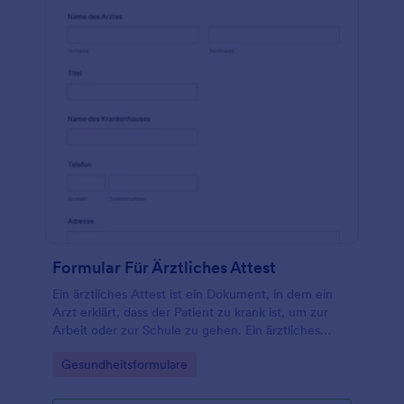
Formular Für Ärztliches Attest
Ein ärztliches Attest ist ein Dokument, in dem ein
Arzt erklärt, dass der Patient zu krank ist, um zur
Arbeit oder zur Schule zu gehen. Ein ärztliches
Attest kann von Arbeitgebern oder
Go to Category:
Gesundheitsformulare
Schulverwaltungen verwendet werden, um eine
ärztliche Entschuldigung für Mitarbeiter oder
Schüler zu erhalten. Wenn Sie ein Arzt, eine