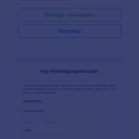
entlassen wird. Das Formular ist sehr detailliert und
enthält alle wichtigen Informationen, die benötigt
Vorlage verwenden
werden. Wenn dieses Musterformular für die
Entlassung aus dem Krankenhaus jedoch ein oder
mehrere Felder nicht enthält, die Sie benötigen,
Vorschau
müssen Sie sich keine Sorgen machen. Sie können
das Muster-Entlassungsformular ganz einfach
bearbeiten, um sicherzustellen, dass es dem Format
Ihres Krankenhauses entspricht. Und die
Bearbeitung dieses
Krankenhausentlassungsformulars ist sehr einfach.
Sie brauchen keine Programmierkenntnisse. Nutzen
Sie dieses Formular noch heute, um die
Informationen zu erfassen, die Sie vor der
Entlassung von Patienten benötigen.