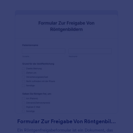
Formularintegrationen automatisch mit Ihrer
bevorzugten Software synchronisiert werden. Wenn
Sie Fragen zu diesem kostenlosen Online-
Gesundheitsfragebogen hinzufügen oder löschen
möchten, verwenden Sie unseren Drag & Drop-
Formulargenerator, um die Vorlage mit nur wenigen
Klicks anzupassen. Sie können sogar Ihr Logo
hinzufügen und Schriftarten und Farben ändern, um
ein individuelles Design zu erhalten! Und vergessen
Sie nicht, ein Upgrade vorzunehmen, um die Daten
Ihrer Patienten mit HIPAA-freundlichen Funktionen
zu schützen. Mit einem Online-
Gesundheitsfragebogen, der wichtige medizinische
Daten erfasst und manuelle Prozesse für Sie
erledigt, können Sie weniger Zeit mit Papierkram
und mehr Zeit mit der Betreuung Ihrer Patienten
verbringen.
Formular Zur Freigabe Von Röntgenbildern
Ein Röntgenfreigabeformular ist ein Dokument, das