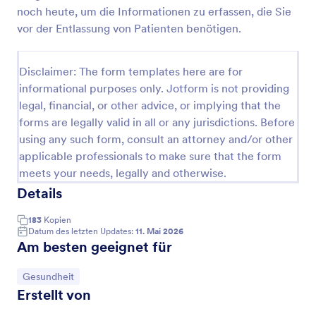
noch heute, um die Informationen zu erfassen, die Sie
Einverständniserklärung Zur Wimpernverlängerung
vor der Entlassung von Patienten benötigen.
Es ist besonders in der Schönheits- und
Kosmetikbranche wichtig, Transparenz und
Disclaimer: The form templates here are for
Professionalität zu zeigen, wenn Sie sich auf eine
lange und ausführliche Kommunikation mit Ihren
informational purposes only. Jotform is not providing
Go to Category:
Gesundheitsformulare
Kunden freuen. Das Formular zur
legal, financial, or other advice, or implying that the
Einverständniserklärung zur Wimpernverlägnerung
forms are legally valid in all or any jurisdictions. Before
liefert Ihnen alle notwendigen Details Ihrer Kunden,
using any such form, consult an attorney and/or other
Vorlage verwenden
wie z. B. ihre Kontaktdaten, ihre gesundheitliche
applicable professionals to make sure that the form
Vorgeschichte und frühere Erfahrungen mit
Wimpernverlängerungen, sowie ihre Zustimmung zu
meets your needs, legally and otherwise.
Vorschau
allen Ihren Geschäftsbedingungen. Sie können die
Details
Vorlage mit dem einfach zu bedienenden Formular-
Builder von Jotform vollständig anpassen, Felder
183
Kopien
durch die Drag-and-Drop-Funktion ändern,
Datum des letzten Updates:
11. Mai 2026
hinzufügen oder entfernen, die Farben, Schriftarten
Am besten geeignet für
und den Hintergrund ändern, ohne dass
Programmierkenntnisse erforderlich sind.
Zur Kategorie:
Gesundheit
Erstellt von