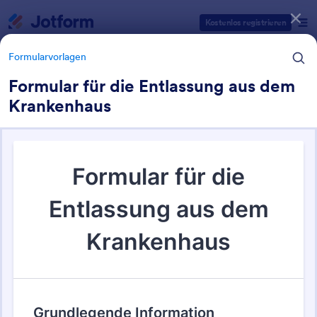
Dialog Start
Kostenlos registrieren
Formularvorlagen
Formular für die Entlassung aus dem
Krankenhaus
Formularvorlagen Kategorien
Formularvorlagen
Gesundheitsformulare
965 Vorlagen