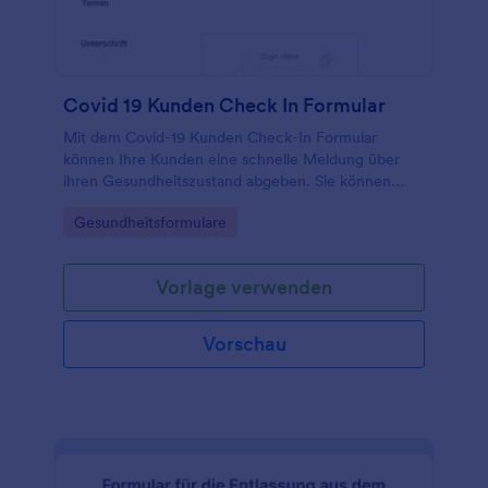
Jahrhundert voranbringen.
Covid 19 Kunden Check In Formular
Mit dem Covid-19 Kunden Check-In Formular
können Ihre Kunden eine schnelle Meldung über
ihren Gesundheitszustand abgeben. Sie können
dann einen Termin vereinbaren bzw. ihren Termin
Go to Category:
Gesundheitsformulare
verlegen, sollten Sie Symptome aufweisen. Die
Vorlage Sie können Sie mit dem einfach zu
bedienenden Formular-Builder von Jotform
Vorlage verwenden
vollständig anpassen, Felder durch die Drag-and-
Drop-Funktion ändern, hinzufügen oder entfernen,
die Farben, Schriftarten und den Hintergrund
Vorschau
ändern, ohne dass Programmierkenntnisse
erforderlich sind.