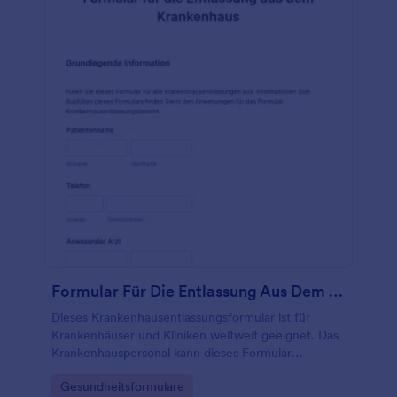
Formular Für Die Entlassung Aus Dem Krankenhaus
Dieses Krankenhausentlassungsformular ist für
Krankenhäuser und Kliniken weltweit geeignet. Das
Krankenhauspersonal kann dieses Formular
verwenden, um sicherzustellen, dass alle
Go to Category:
Gesundheitsformulare
Anforderungen erfüllt sind, bevor ein Patient