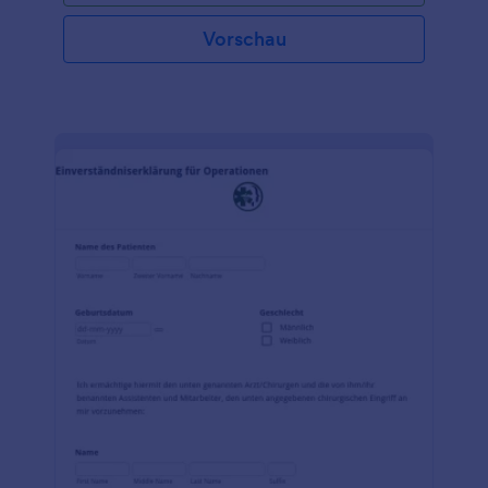
stellen, z.B. Patienten mit einer Vorerkrankung oder
Patienten, die nicht in der Lage sind, eine
Vorschau
Entscheidung zu treffen. Jotform ist einfach zu
bedienen, da es keine Programmierkenntnisse
erfordert. Sie können Felder per Drag & Drop
aktualisieren, Layouts organisieren, Überschriften
ändern, das Thema, die Farbe und die Schriftart
anpassen, zwischen Karte und Formular wechseln,
Antworten bearbeiten und archivieren und bei
Bedarf erforderliche Felder hinzufügen. Passen Sie
Ihr Formular gegen ärztlichen Rat mit den Jotform-
Tools und -Widgets weiter an. Binden Sie es
entweder in Ihre Website ein, teilen Sie es als
eigenständiges Formular oder als QR-Code.