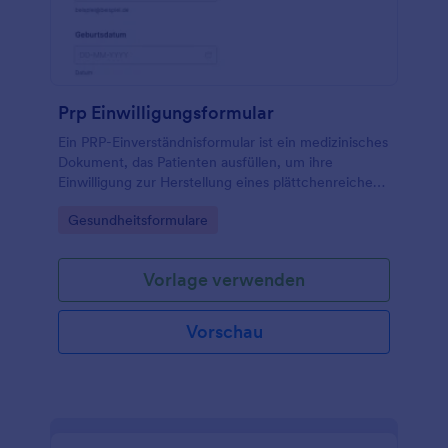
Prp Einwilligungsformular
Ein PRP-Einverständnisformular ist ein medizinisches
Dokument, das Patienten ausfüllen, um ihre
Einwilligung zur Herstellung eines plättchenreichen
Plasmas (PRP) für ihre Behandlung zu erteilen.
Go to Category:
Gesundheitsformulare
Vorlage verwenden
Vorschau