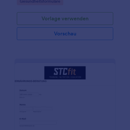
Go to Category:
Gesundheitsformulare
Vorlage verwenden
Vorschau