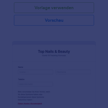
den Einträgen des Einwilligungsformulars zur
Vorlage verwenden
Impfung vor. Mit dieser Formularvorlage sammeln
Sie die Kontaktdaten Ihres Patienten, eine kleine
Anamnese in Bezug auf Impfungen und die
Vorschau
Zustimmung zur Immunisierung, sodass Sie sicher
Grippeimpfungen, Masernimpfungen oder andere
Impfungen verabreichen können. Ob Sie nun in
einer Schule, Universität oder als niedergelassener
Arzt arbeiten, das Anpassen der Vorlage des
Einwilligungsformulars zur Impfung geht einfach und
schnell. Fügen Sie Ihr Logo ein, ändern Schriftarten
und Farben oder wählen sie einfach eines der
vorgefertigten Designs aus den Jotform Themen
aus. Schließen Sie das Formular mit einer
elektronischen Unterschrift ab, um der Zustimmung
Rechtskräftigkeit zu verleihen. Und wenn Sie es
noch nicht getan haben führen Sie ein Upgrade auf
Silber oder Gold durch, um die Daten Ihrer
Patienten online durch die HIPAA-Compliance zu
sichern. Mit unserer Vorlage zu Einwilligung zur
Impfung können Sie Ihre Daten ordnen, Ihre
Patienten schützen und Ihre Praxis ins 21.