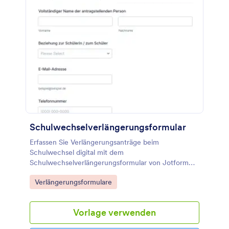
Schulwechselverlängerungsformular
Erfassen Sie Verlängerungsanträge beim
Schulwechsel digital mit dem
Schulwechselverlängerungsformular von Jotform
und erleichtern Sie Schulen und Familien die
Go to Category:
Verlängerungsformulare
Abstimmung, Rückmeldung und Datenerhebung an
einem zentralen Ort.
Vorlage verwenden