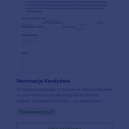
Nominacja Kandydata
Nominacja kandydata to dokument wykorzystywany
w celu nominacji niezależnego kandydata na
wybory. Niezależnie od tego, czy organizujesz
wybory w szkole czy w mieście, nasz darmowy
Go to Category:
Formularze petycji
formularz petycji kandydata pomoże głosującym
nominować swoich kandydatów przez Internet.
Głosujący mogą wprowadzić dane swoje i
Użyj szablonu