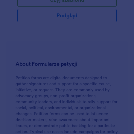
kandydata oraz złożyć e-podpis. Odpowiedzi
zostaną przesłane na Twoje bezpieczne konto
Jotform - możesz je wyświetlać, drukować i
Podgląd
udostępniać z poziomu dowolnego urządzenia.
Formularz stworzony przy pomocy tego szablonu
jest gotowy do zbierania nominacji - jeśli jednak
chcesz dostosować go do swoich potrzeb, możesz
to zrobić w kilka minut w naszym intuicyjnym
Kreatorze Formularzy. Bez pisania kodu, możesz z
łatwością dodać nowe pola formularza, regulamin
oraz zdjęcia, a następnie wstawić formularz na swoją
About Formularze petycji
stronę internetową. Możesz nawet zintegrować
formularz z ponad 100 popularnymi aplikacjami,
Petition forms are digital documents designed to
takimi jak Dysk Google, Dropbox, Airtable i
gather signatures and support for a specific cause,
Mailchimp, by zsynchronizować odpowiedzi z
initiative, or request. They are commonly used by
zewnętrznymi usługami. Uprość proces nominacji
advocacy groups, non-profit organizations,
na swoje następne wybory dzięki darmowemu
community leaders, and individuals to rally support for
formularzowi online petycji kandydata!
social, political, environmental, or organizational
changes. Petition forms can be used to influence
decision-makers, raise awareness about important
issues, or demonstrate public backing for a particular
action. Typical use cases include campaigns for policy