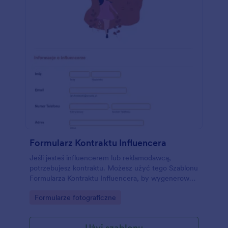
Formularz Kontraktu Influencera
Jeśli jesteś influencerem lub reklamodawcą,
potrzebujesz kontraktu. Możesz użyć tego Szablonu
Formularza Kontraktu Influencera, by wygenerować
plik PDF określający umowę pomiędzy influencerem
Go to Category:
Formularze fotograficzne
i reklamodawcą. Szablon Formularza Kontraktu
Influencera zawiera pola pytające o dane
influencera, reklamodawcę i konta na mediach
Użyj szablonu