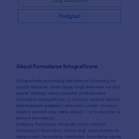
społecznościowych. Prosi też o szczegóły kampanii
marketingowej, takie jak data rozpoczęcia i
zakończenia, opłaty i metoda płatności. Formularz
Podgląd
posiada także widget E-podpisu, pozwalający
influencerowi i reklamodawcy podpisać go
elektronicznie.
About Formularze fotograficzne
Fotografowie potrzebują dokładnych informacji od
swoich klientów, zanim będą mogli skierować na nich
aparat. Dlatego, warto posiadać profesjonalne
formularze fotograficzne. Z Jotform, możesz zbierać
elektroniczne podpisy
i płatności, ustalać terminy i
miejsca spotkań oraz wiele więcej — a to wszystko w
jednym formularzu!
Szablony formularzy fotograficznych Jotform
dostarczą Ci formularzy umów sesji, zgód modela na
wyłączność, formularzy zamówień, formularzy zgodę