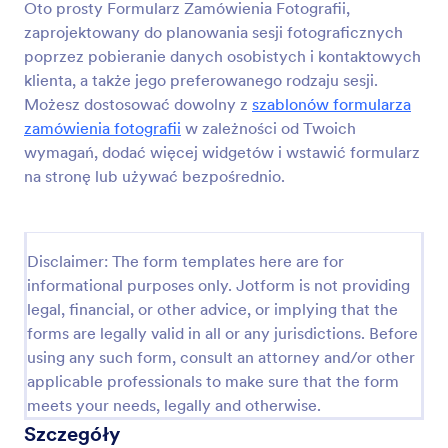
Oto prosty Formularz Zamówienia Fotografii,
Ciebie zdjęć w celach promocyjnych. Promowanie
Podgląd
swojego portfolio na mediach społecznościowych
zaprojektowany do planowania sesji fotograficznych
to niezastąpiony sposób na przyciągnięcie klientów.
poprzez pobieranie danych osobistych i kontaktowych
Szablon zawiera pola zbierające dane klienta, zgodę
klienta, a także jego preferowanego rodzaju sesji.
na wykorzystanie wizerunku w mediach
Możesz dostosować dowolny z
szablonów formularza
społecznościowych oraz wiążący prawnie podpis
zamówienia fotografii
w zależności od Twoich
elektroniczny.
wymagań, dodać więcej widgetów i wstawić formularz
na stronę lub używać bezpośrednio.
Disclaimer: The form templates here are for
informational purposes only. Jotform is not providing
legal, financial, or other advice, or implying that the
forms are legally valid in all or any jurisdictions. Before
using any such form, consult an attorney and/or other
applicable professionals to make sure that the form
meets your needs, legally and otherwise.
Szczegóły