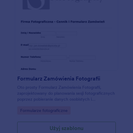
Formularz Zamówienia Fotografii
Oto prosty Formularz Zamówienia Fotografii,
zaprojektowany do planowania sesji fotograficznych
poprzez pobieranie danych osobistych i
kontaktowych klienta, a także jego preferowanego
Go to Category:
Formularze fotograficzne
rodzaju sesji. Możesz dostosować dowolny z <a
href="https://www.jotform.com/form-
templates/order-form/photography-order-
Użyj szablonu
forms">szablonów formularza zamówienia