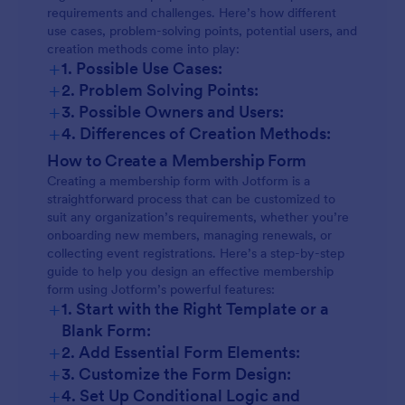
requirements and challenges. Here’s how different
use cases, problem-solving points, potential users, and
creation methods come into play:
+
1. Possible Use Cases:
+
2. Problem Solving Points:
+
3. Possible Owners and Users:
+
4. Differences of Creation Methods:
New Member Registration:
How to Create a Membership Form
Creating a membership form with Jotform is a
straightforward process that can be customized to
suit any organization’s requirements, whether you’re
Renewal Forms:
onboarding new members, managing renewals, or
collecting event registrations. Here’s a step-by-step
guide to help you design an effective membership
Event Sign-Ups:
form using Jotform’s powerful features:
+
1. Start with the Right Template or a
Blank Form:
Volunteer Applications:
+
2. Add Essential Form Elements:
+
Subscription Services:
3. Customize the Form Design:
+
4. Set Up Conditional Logic and