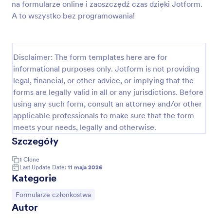
na formularze online i zaoszczędź czas dzięki Jotform.
Formularz Rejestracji Członkowskiej PayPal
A to wszystko bez programowania!
Formularz rejestracji członkowskiej zintegrowany z
PayPal. Zbierz imię i nazwisko, adres, e-mail, numer
telefonu oraz informacje o wykonywanym zawodzie
Disclaimer: The form templates here are for
i szczególnych umiejętnościach potencjalnych
Go to Category:
informational purposes only. Jotform is not providing
Formularze członkostwa
członków Twojego zrzeszenia. Formularz pozwoli Ci
również pobierać opłaty rejestracyjne za
legal, financial, or other advice, or implying that the
pośrednictwem PayPal.
forms are legally valid in all or any jurisdictions. Before
Użyj szablonu
using any such form, consult an attorney and/or other
applicable professionals to make sure that the form
Podgląd
meets your needs, legally and otherwise.
Szczegóły
1
Clone
Last Update Date:
11 maja 2026
Kategorie
Go to Category:
Formularze członkostwa
Autor