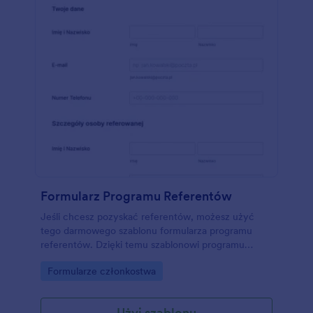
Formularz Programu Referentów
Jeśli chcesz pozyskać referentów, możesz użyć
tego darmowego szablonu formularza programu
referentów. Dzięki temu szablonowi programu
referentów możesz pozyskać więcej referentów i
Go to Category:
Formularze członkostwa
zachować istniejących klientów. Ten formularz
programu referentów to najlepszy formularz dla
systemu referentów. Pozwala on na zbieranie
Użyj szablonu