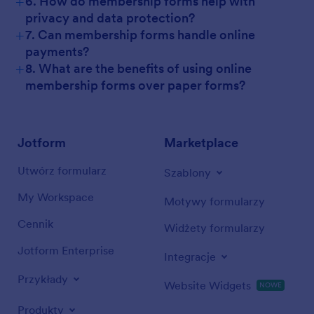
+
6. How do membership forms help with
privacy and data protection?
+
7. Can membership forms handle online
payments?
+
8. What are the benefits of using online
membership forms over paper forms?
Jotform
Marketplace
Utwórz formularz
Szablony
My Workspace
Motywy formularzy
Cennik
Widżety formularzy
Jotform Enterprise
Integracje
Przykłady
Website Widgets
NOWE
Produkty