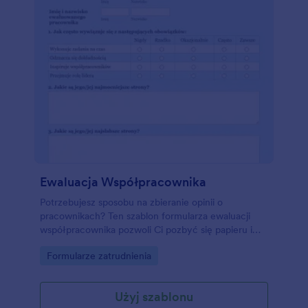
Ewaluacja Współpracownika
Potrzebujesz sposobu na zbieranie opinii o
pracownikach? Ten szablon formularza ewaluacji
współpracownika pozwoli Ci pozbyć się papieru i
zbierać wszystkie ewaluacje przez Internet.
Go to Category:
Formularze zatrudnienia
Formularz ewaluacji współpracownika zawiera
pytania o sukcesy w pracy, mocne i słabe strony a
także umiejętność współpracy. Pracownicy mogą
Użyj szablonu
wprowadzić również własne komentarze.