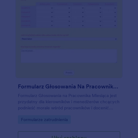
Formularz Głosowania Na Pracownika Miesiąca
Formularz Głosowania na Pracownika Miesiąca jest
przydatny dla kierowników i menedżerów chcących
podnieść morale wśród pracowników i docenić
ciężką pracę. Dodatkowo, program pracownika
Go to Category:
Formularze zatrudnienia
miesiąca to sposób dla pracowników, by mogli
docenić i pochwalić swoich współpracowników.
Dostosuj ten szablon formularza by zawrzeć
Użyj szablonu