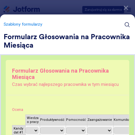
Dialog start
Zarejestruj się za darmo
Szablony formularzy
Formularz Głosowania na Pracownika
Miesiąca
Kategorie szablonów formularzy
Szablony formularzy
Formularze zatrudnienia
6 szablonów