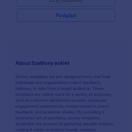
zamówień, szybkość obsługi i inne. By dostarczać
usług na najwyższym poziomie, ten formularz
ewaluacji restauracji pomoże Ci zrozumieć swoich
Podgląd
klientów i ich potrzeby na podstawie ich opinii. Jeśli
jesteś właścicielem restauracji i szukasz
najszybszego i bezproblemowego sposobu na
zbieranie opinii, ten darmowy szablon opinii o
restauracji to wszystko, czego potrzebujesz! Jeśli
potrzebujesz nowego formularza, możesz stworzyć
idealną ankietę w kilka minut!
About Szablony ankiet
Survey templates are pre-designed forms that help
individuals and organizations collect feedback,
opinions, or data from a target audience. These
templates are widely used for a variety of purposes,
such as customer satisfaction surveys, employee
engagement assessments, market research, event
feedback, and academic studies. By providing a
structured set of questions, survey templates
streamline the process of gathering valuable insights,
making it easier to analyze trends, measure