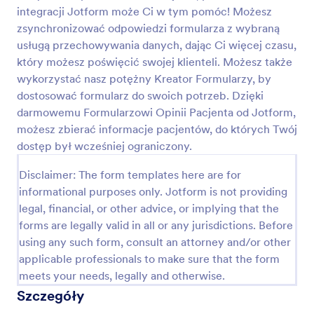
integracji Jotform może Ci w tym pomóc! Możesz
Ankieta Satysfakcji Pracownika
zsynchronizować odpowiedzi formularza z wybraną
Ankieta satysfakcji pracownika jest przeznaczona
usługą przechowywania danych, dając Ci więcej czasu,
dla menedżerów lub pracowników działów HR i
który możesz poświęcić swojej klienteli. Możesz także
służy do zbierania opinii pracowników na temat
wykorzystać nasz potężny Kreator Formularzy, by
miejsca pracy. Dzięki darmowej ankiecie satysfakcji
dostosować formularz do swoich potrzeb. Dzięki
Go to Category:
Szablony ankiet
pracownika Jotform, możesz zbierać odpowiedzi na
darmowemu Formularzowi Opinii Pacjenta od Jotform,
ankietę przez Internet z dowolnego urządzenia!
Dostosuj szablon, wstaw na stronę internetową lub
możesz zbierać informacje pacjentów, do których Twój
Użyj szablonu
udostępnij przy pomocy linku i wyświetlaj
dostęp był wcześniej ograniczony.
odpowiedzi na swoim bezpiecznym koncie Jotform.
Możesz następnie wygenerować szczegółowe
Disclaimer: The form templates here are for
Podgląd
raporty przy pomocy Kreatora Raportów Jotform,
informational purposes only. Jotform is not providing
lub automatycznie przekształcić każdą z odpowiedzi
legal, financial, or other advice, or implying that the
w dokument PDF. Ten szablon ankiety satysfakcji
forms are legally valid in all or any jurisdictions. Before
pracownika zawiera pytania, które pozwolą Ci
poznać opinie pracowników - jeśli jednak chcesz
using any such form, consult an attorney and/or other
dodać także własne pytania, przesłać swoje logo lub
applicable professionals to make sure that the form
zmienić wygląd ankiety, możesz to zrobić kilkoma
meets your needs, legally and otherwise.
kliknięciami i bez pisania kodu w Kreatorze
Szczegóły
Formularzy Jotform. Możesz również
automatycznie przekierowywać odpowiedzi na inne