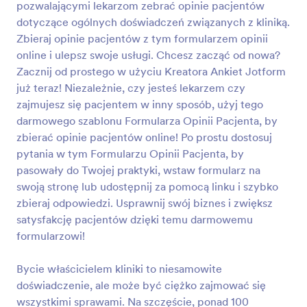
pozwalającymi lekarzom zebrać opinie pacjentów
ankiet możesz zrobić to już teraz!
Podgląd
dotyczące ogólnych doświadczeń związanych z kliniką.
Zbieraj opinie pacjentów z tym formularzem opinii
online i ulepsz swoje usługi. Chcesz zacząć od nowa?
Zacznij od prostego w użyciu Kreatora Ankiet Jotform
już teraz! Niezależnie, czy jesteś lekarzem czy
zajmujesz się pacjentem w inny sposób, użyj tego
darmowego szablonu Formularza Opinii Pacjenta, by
zbierać opinie pacjentów online! Po prostu dostosuj
pytania w tym Formularzu Opinii Pacjenta, by
pasowały do Twojej praktyki, wstaw formularz na
swoją stronę lub udostępnij za pomocą linku i szybko
zbieraj odpowiedzi. Usprawnij swój biznes i zwiększ
satysfakcję pacjentów dzięki temu darmowemu
formularzowi!
Bycie właścicielem kliniki to niesamowite
doświadczenie, ale może być ciężko zajmować się
wszystkimi sprawami. Na szczęście, ponad 100