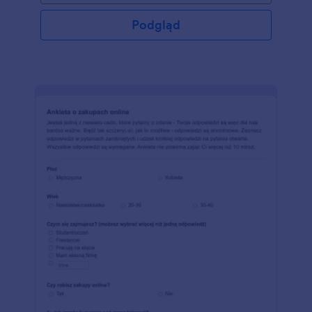
sposób, użyj tego darmowego szablonu Formularza
Opinii Pacjenta, by zbierać opinie pacjentów online!
Podgląd
Po prostu dostosuj pytania w tym Formularzu Opinii
Pacjenta, by pasowały do Twojej praktyki, wstaw
formularz na swoją stronę lub udostępnij za pomocą
linku i szybko zbieraj odpowiedzi. Usprawnij swój
biznes i zwiększ satysfakcję pacjentów dzięki temu
darmowemu formularzowi! Bycie właścicielem
kliniki to niesamowite doświadczenie, ale może być
ciężko zajmować się wszystkimi sprawami. Na
szczęście, ponad 100 integracji Jotform może Ci w
tym pomóc! Możesz zsynchronizować odpowiedzi
formularza z wybraną usługą przechowywania
danych, dając Ci więcej czasu, który możesz
poświęcić swojej klienteli. Możesz także
wykorzystać nasz potężny Kreator Formularzy, by
dostosować formularz do swoich potrzeb. Dzięki
darmowemu Formularzowi Opinii Pacjenta od
Jotform, możesz zbierać informacje pacjentów, do
których Twój dostęp był wcześniej ograniczony.