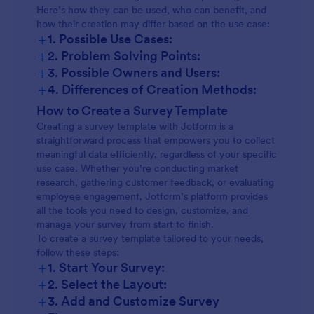
Here’s how they can be used, who can benefit, and
how their creation may differ based on the use case:
+
1. Possible Use Cases:
+
2. Problem Solving Points:
Customer Satisfaction Surveys:
+
3. Possible Owners and Users:
+
4. Differences of Creation Methods:
Employee Engagement Surveys:
Content and Fields:
How to Create a Survey Template
Creating a survey template with Jotform is a
Market Research Surveys:
straightforward process that empowers you to collect
meaningful data efficiently, regardless of your specific
use case. Whether you’re conducting market
Event Feedback Surveys:
research, gathering customer feedback, or evaluating
employee engagement, Jotform’s platform provides
all the tools you need to design, customize, and
Academic or Educational Surveys:
manage your survey from start to finish.
Customization:
To create a survey template tailored to your needs,
follow these steps:
+
Healthcare Surveys:
1. Start Your Survey:
+
2. Select the Layout:
+
3. Add and Customize Survey