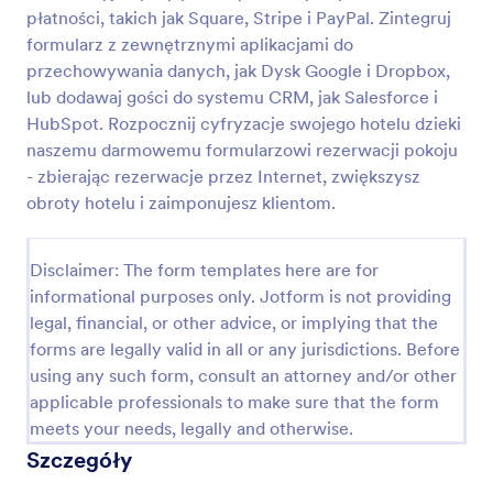
płatności, takich jak Square, Stripe i PayPal. Zintegruj
Formularz Bookingu Motelu
formularz z zewnętrznymi aplikacjami do
Użyj tego prostego szablonu Formularza Bookingu,
przechowywania danych, jak Dysk Google i Dropbox,
by pozwolić Twoim klientom zarezerwować pokój.
lub dodawaj gości do systemu CRM, jak Salesforce i
Możesz zebrać wszystkie potrzebne informacje,
HubSpot. Rozpocznij cyfryzacje swojego hotelu dzieki
takie jak imię i nazwisko, numer telefonu, email, ilość
naszemu darmowemu formularzowi rezerwacji pokoju
Go to Category:
Formularze bookingowe
osób i szczegóły dotyczące dat. Możesz też
- zbierając rezerwacje przez Internet, zwiększysz
ustawić emaile autoodpowiedzi, dzięki czemu Twoi
klienci będą pewni, że rezerwacja doszła do skutku.
obroty hotelu i zaimponujesz klientom.
Użyj szablonu
Disclaimer: The form templates here are for
Podgląd
informational purposes only. Jotform is not providing
legal, financial, or other advice, or implying that the
forms are legally valid in all or any jurisdictions. Before
using any such form, consult an attorney and/or other
applicable professionals to make sure that the form
meets your needs, legally and otherwise.
Szczegóły