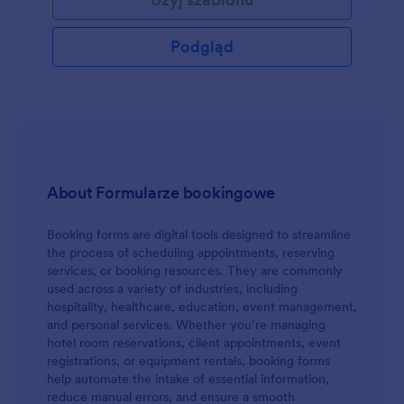
zewnętrznymi aplikacjami i wstaw go na stronę, by
zwiększyć liczbę rezerwacji. Korzystając z
formularza rezerwacyjnego online, rozszerzysz listę
Podgląd
potencjalnych klientów, ułatwisz zainteresowanym
osobom rezerwowanie pokojów i zwiększysz liczbę
rezerwacji. Twój hotel jest jedyny w swoim rodzaju -
niech Twój formularz również taki będzie! Skorzystaj
z darmowego Kreatora Formularzy Jotform, by
zmienić układ pól, przesłać logo lub obraz tła oraz
zmienić motyw formularza. Możesz nawet pobierać
opłaty rezerwacyjne przy pomocy zaufanych
About Formularze bookingowe
procesorów płatności, takich jak Square, Stripe i
PayPal. Zintegruj formularz z zewnętrznymi
Booking forms are digital tools designed to streamline
aplikacjami do przechowywania danych, jak Dysk
the process of scheduling appointments, reserving
Google i Dropbox, lub dodawaj gości do systemu
services, or booking resources. They are commonly
CRM, jak Salesforce i HubSpot. Rozpocznij
used across a variety of industries, including
cyfryzacje swojego hotelu dzieki naszemu
hospitality, healthcare, education, event management,
darmowemu formularzowi rezerwacji pokoju -
and personal services. Whether you’re managing
zbierając rezerwacje przez Internet, zwiększysz
hotel room reservations, client appointments, event
obroty hotelu i zaimponujesz klientom.
registrations, or equipment rentals, booking forms
help automate the intake of essential information,
reduce manual errors, and ensure a smooth