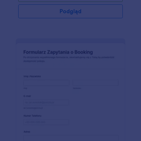
go z bramką płatniczą, by w raz z danymi pobierać
także opłaty rezerwacyjne. To koniec odbierania
Podgląd
telefonów w środku nocy i nużącej wymiany mailów
- skorzystaj z Kreatora Formularzy Jotform i
przenieś proces rezerwacyjny do XXI wieku.