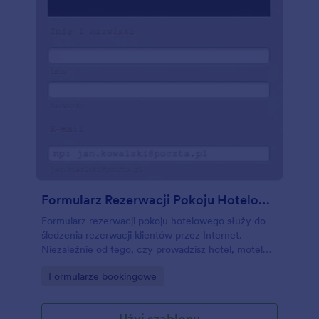
Formularz Rezerwacji Pokoju Hotelowego
Formularz rezerwacji pokoju hotelowego służy do
śledzenia rezerwacji klientów przez Internet.
Niezależnie od tego, czy prowadzisz hotel, motel
czy hostel, możesz uprościć proces rezerwacyjny
Go to Category:
Formularze bookingowe
dzięki naszemu darmowemu szablonowi - dostosuj
go do swoich potrzeb i udostępnij w kilka sekund!
Przeciągnij i upuść nowe pola, zintegruj formularz z
Użyj szablonu