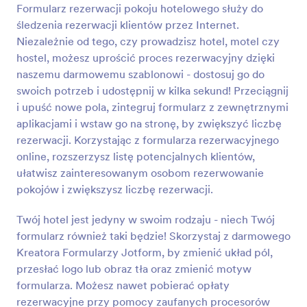
także klientów o wybór pokoju i automatycznie
Formularz rezerwacji pokoju hotelowego służy do
Podgląd
obliczy całkowity koszt. Możesz dostosować i
śledzenia rezerwacji klientów przez Internet.
wstawić go na stronę w kilka sekund! Po prostu
Niezależnie od tego, czy prowadzisz hotel, motel czy
przeciągnij i upuść, by uzyskać odpowiedni wygląd,
hostel, możesz uprościć proces rezerwacyjny dzięki
zintegruj z potężnymi aplikacjami zewnętrznymi i
naszemu darmowemu szablonowi - dostosuj go do
wstaw go na swoją stronę, by zacząć rezerwować
pokoje dla klientów. Dzięki korzystaniu z formularza
swoich potrzeb i udostępnij w kilka sekund! Przeciągnij
bookingu online zamiast bookowania przez email i
i upuść nowe pola, zintegruj formularz z zewnętrznymi
telefon, możesz dotrzeć do szerszej grupy
aplikacjami i wstaw go na stronę, by zwiększyć liczbę
odbiorców, ułatwić klientom rezerwacje pokojów w
rezerwacji. Korzystając z formularza rezerwacyjnego
Twoim hotelu i zwiększyć liczbę rezerwacji.
online, rozszerzysz listę potencjalnych klientów,
ułatwisz zainteresowanym osobom rezerwowanie
pokojów i zwiększysz liczbę rezerwacji.
Twój hotel jest jedyny w swoim rodzaju - niech Twój
formularz również taki będzie! Skorzystaj z darmowego
Kreatora Formularzy Jotform, by zmienić układ pól,
przesłać logo lub obraz tła oraz zmienić motyw
formularza. Możesz nawet pobierać opłaty
rezerwacyjne przy pomocy zaufanych procesorów