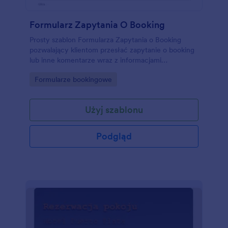
Formularz Zapytania O Booking
Prosty szablon Formularza Zapytania o Booking
pozwalający klientom przesłać zapytanie o booking
lub inne komentarze wraz z informacjami
kontaktowymi, dzięki którym będziesz mógł łatwo
Go to Category:
Formularze bookingowe
odpowiedzieć im na zapytania dotyczące
dostępności terminów. Dodaj swoje logo, obrazy,
kolory i dostosuj formularz dzięki szerokiej gamie
Użyj szablonu
widgetów. Wstaw formularz na swoją stronę lub
używaj bezpośrednio.
Podgląd