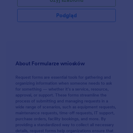
zmień obraz tła, lub dodaj więcej pól formularza.
Możesz nawet zsynchronizować odpowiedzi lub
PDF-y z ponad 100 popularnymi platformami, takimi
Podgląd
jak Dysk Google, Dropbox, Box i inne!
About Formularze wniosków
Request forms are essential tools for gathering and
organizing information when someone needs to ask
for something — whether it’s a service, resource,
approval, or support. These forms streamline the
process of submitting and managing requests in a
wide range of scenarios, such as equipment requests,
maintenance requests, time-off requests, IT support,
purchase orders, facility bookings, and more. By
providing a standardized way to collect all necessary
details, request forms help organizations ensure that