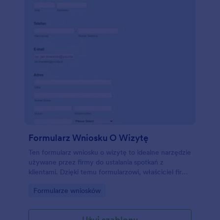
Formularz Wniosku O Wizytę
Ten formularz wniosku o wizytę to idealne narzędzie
używane przez firmy do ustalania spotkań z
klientami. Dzięki temu formularzowi, właściciel firmy
może planować spotkania z klientami. Informacje są
Go to Category:
Formularze wniosków
pobierane w ustrukturyzowanym formacie, co
jeszcze bardziej pomaga właścicielowi firmy
zrozumieć potrzeby klientów. Dodaj swoje logo,
Użyj szablonu