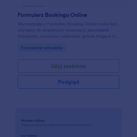
Formularz Bookingu Online
Wyczerpujący Formularz Booking Online może być
używany do dowolnych rezerwacji, planowania
transportu, turnusów i odbiorów; goście mogą w nim
wybierać lokalizację, date i czas podróży i przekazać
Go to Category:
Formularze wniosków
informacje kontaktowe. Stwórz własny formularz na
podstawie tego dodając dostosowywalne narzędzia i
widgety. Dodaj swoje logo, obrazy, czcionki, kolory i
Użyj szablonu
wstaw formularz na stronę firmy lub używaj go
bezpośrednio, by uprościć proces bookowania usług
transportowych.
Podgląd