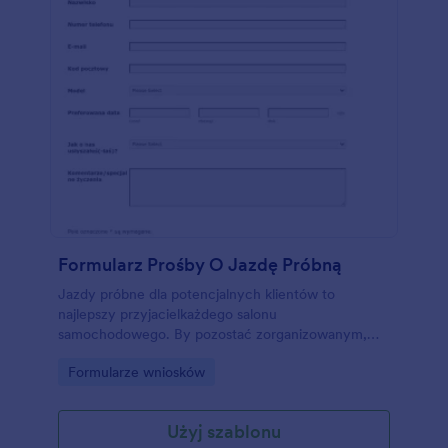
Formularz Prośby O Jazdę Próbną
Jazdy próbne dla potencjalnych klientów to
najlepszy przyjacielkażdego salonu
samochodowego. By pozostać zorganizowanym,
potrzebny będzie efektywny formularz prośby o
Go to Category:
Formularze wniosków
jazdę próbną. Skorzystaj z tego szablonu, by zebrać
dane potencjalnego klienta, takie jak informacje
kontaktowe, wybrany model pojazdu i preferowana
Użyj szablonu
data. Dostosuj obecne w szablonie pola, by