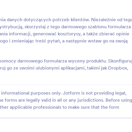
: Formularz Propozycji Oferty
: Wn
Podgląd
Podgląd
ia danych dotyczących potrzeb klientów. Niezależnie od teg
dystrybucją, skorzystaj z tego darmowego szablonu formularza
ia informacji, generować kosztorysy, a także zbierać opinie
logo i zmieniając treść pytań, a następnie wstaw go na swoją
 Propozycji Oferty
Wniosek O Wycenę
zy pomocy darmowego formularza wyceny produktu. Skonfiguru
opozycji oferty jest używany
Sprzedajesz produkty, których ce
zacje i firmy, np. branży
może zostać odgórnie określona
ruj go ze swoimi ulubionymi aplikacjami, takimi jak Dropbox,
 by zachęcić lub przekonać
swoją stronę formularz wniosku 
nwestorów i wykonawców do
stworzony przy pomocy tego sza
gory:
Go to Category:
e wyceny
Formularze wyceny
konanie projektu. Ten
pozwolić użytkownikom spytać o
dzie Ci pomocny, jeśli chcesz
szczegóły dotyczące kosztu za
informational purposes only. Jotform is not providing legal,
opozycję oferty dla swojego
przedmiotów.
e forms are legally valid in all or any jurisdictions. Before usin
Użyj szablonu
Użyj szablonu
n formularz propozycji oferty
ther applicable professionals to make sure that the form
acje takie jak data
 data zakończenia, opis
konane prace, przybliżony