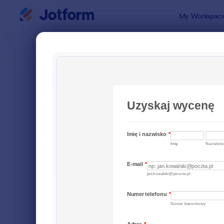
Dialog start
My Workspac
Szablony f
Form
SORTUJ WEDŁUG
Popularne
5 szablon
FORM LAYOUT
Klasyczny
TYPES
Formularze zamówień
6
Formularze rejestracji
12