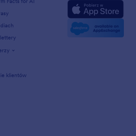
rm Facts for AI
rasy
diach
ettery
erzy
rie klientów