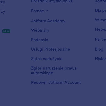
Poradnik użytkownika
Jotfo
rzy
Dla p
Pomoc
rzy
W me
Jotform Academy
Newsl
Webinary
s
NEW
Partn
Podcasts
Usługi Profesjonalne
Blog
Zgłoś nadużycie
Histo
Zgłoś naruszenie prawa
autorskiego
Recover Jotform Account