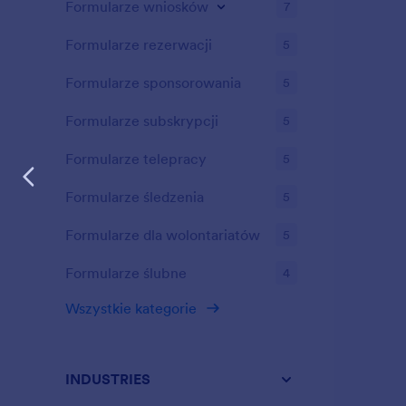
Formularze wniosków
7
Formularze rezerwacji
5
Formularze sponsorowania
5
Formularze subskrypcji
5
Formularze telepracy
5
Formularze śledzenia
5
Formularze dla wolontariatów
5
Formularze ślubne
4
Wszystkie kategorie
INDUSTRIES