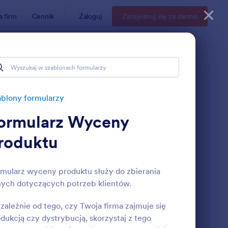
a firm
Cennik
Zaloguj
Zarejestruj się za darmo
blony formularzy
ormularz Wyceny
roduktu
mularz wyceny produktu służy do zbierania
ych dotyczących potrzeb klientów.
ośba O Wycenę
: Formularz Faktury P
Podgląd
zależnie od tego, czy Twoja firma zajmuje się
dukcją czy dystrybucją, skorzystaj z tego