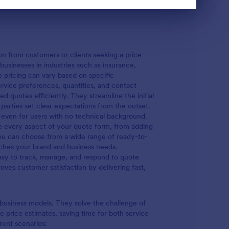
on from customers or clients seeking a price
usinesses in industries such as insurance,
e pricing can vary based on specific
rvice preferences, quantities, and contact
 quotes efficiently. They streamline the initial
arties set clear expectations from the outset.
even for users with no technical background.
ze every aspect of your quote form, from adding
You can choose from a wide range of ready-to-
ches your brand and business needs.
easy to track, manage, and respond to quote
ves customer satisfaction by delivering fast,
d business models. They solve the challenge of
e price estimates, saving time for both service
rent scenarios: