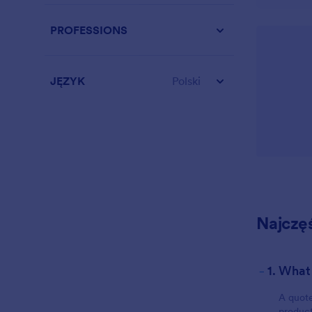
PROFESSIONS
JĘZYK
Polski
Najczę
-
1. What
A quote
product