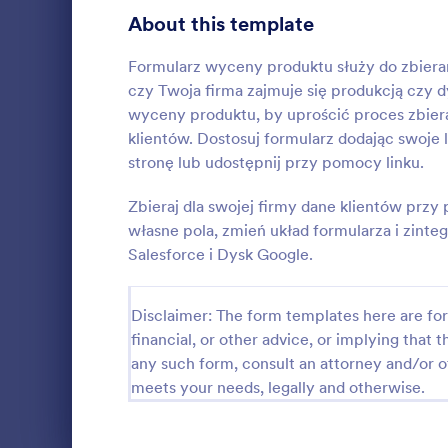
Formularze rejestracyjne
About this template
3
Głosowania
3
Formularz wyceny produktu służy do zbieran
czy Twoja firma zajmuje się produkcją czy 
Formularze abstraktów
5
wyceny produktu, by uprościć proces zbieran
klientów. Dostosuj formularz dodając swoje 
Audyt
5
stronę lub udostępnij przy pomocy linku.
Formularz
Formularze nagród
6
Zbieraj dla swojej firmy dane klientów pr
Formularz pr
przez organi
własne pola, zmień układ formularza i zinteg
Formularze kalkulacyjne
5
budowlanej,
Salesforce i Dysk Google.
klientów, i
Formularze treści
5
Go to Cate
Formularz
zgody na wy
formularz bę
Formularze dotacji
Disclaimer: The form templates here are for 
5
stworzyć pr
financial, or other advice, or implying that th
projektu. Te
Formularze zatrudnienia
6
any such form, consult an attorney and/or o
zbiera inform
meets your needs, legally and otherwise.
rozpoczęcia,
Rekrutacja
5
projektu, wy
koszt i inne.
Formularze ewaluacyjne
5