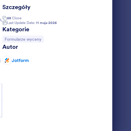
Szczegóły
iosek O Wycenę
68
Clone
o,
Last Update Date:
11 maja 2026
Kategorie
Go to Category:
Formularze wyceny
Autor
j
Jotform
na nie
? Wstaw na
o wycenę
blonu, by
mawianych
g