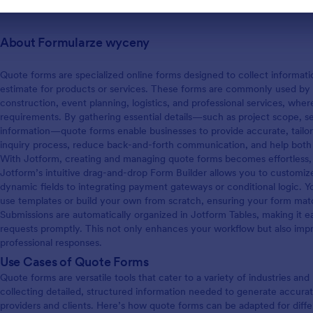
About Formularze wyceny
Quote forms are specialized online forms designed to collect informati
estimate for products or services. These forms are commonly used by b
construction, event planning, logistics, and professional services, wher
requirements. By gathering essential details—such as project scope, se
information—quote forms enable businesses to provide accurate, tailored
inquiry process, reduce back-and-forth communication, and help both p
With Jotform, creating and managing quote forms becomes effortless, 
Jotform’s intuitive drag-and-drop Form Builder allows you to customi
dynamic fields to integrating payment gateways or conditional logic. 
use templates or build your own from scratch, ensuring your form mat
Submissions are automatically organized in Jotform Tables, making it 
requests promptly. This not only enhances your workflow but also impro
professional responses.
Use Cases of Quote Forms
Quote forms are versatile tools that cater to a variety of industries an
collecting detailed, structured information needed to generate accurat
providers and clients. Here’s how quote forms can be adapted for diffe