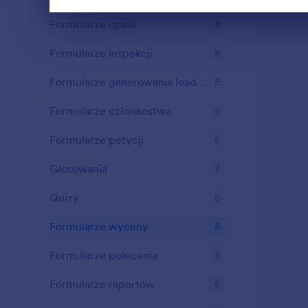
Dialog end
Formularze opinii
4
Formularze inspekcji
5
Formularze generowania leadów
5
Formularze członkostwa
5
Formularze petycji
5
Głosowania
7
Quizy
5
Formularze wyceny
5
Formularze polecenia
5
Formularze raportów
5