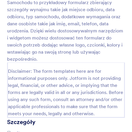
Samochodu to przykładowy formularz zbierający
zarządzać odpowiedziami na dowolnym urządzeniu,
Podgląd
pozwalając Tobie i Twojemu zespołowi sprawdzać
szczegóły wynajmu takie jak miejsce odbioru, data
odpowiedzi w czasie rzeczywistym — nawet w
odbioru, typ samochodu, dodatkowe wymagania oraz
trasie, dzięki naszej darmowej aplikacji Jotform
dane osobiste takie jak imię, email, telefon, data
Mobile Forms. Niezależnie w jakiej branży pracujesz,
urodzenia. Dzięki wielu dostosowywalnym narzędziom
możesz po prostu przeciągać i upuszczać, by
i widgetom możesz dostosować ten formularz do
dostosować ten szablon Ankiety Zadowolenia! Dodaj
dodatkowe pytania, wstaw pole przesyłania plików,
swoich potrzeb dodając własne logo, czcionki, kolory i
by otrzymywać zrzuty ekranu i dokumenty, lub
wstawiając go na swoją stronę lub używając
zmień kolory motywu, by pasowały do Twojego
bezpośrednio.
oznakowania. Jeśli checsz przesłać wyniki
bezpośrednio do innych usług, takich jak Arkusze
Disclaimer: The form templates here are for
Google, Dysk Google, Airtable, Trello, Slack i inne,
informational purposes only. Jotform is not providing
rób to automatycznie z ponad 100 darmowymi
legal, financial, or other advice, or implying that the
intergracjami formularza. Opinie klientów są
bezcenne, jeśli chodzi o podejmowanie decyzji
forms are legally valid in all or any jurisdictions. Before
mających popchnąć interesy do przodu — więc z
using any such form, consult an attorney and/or other
łatwością zbieraj i sprawdzaj opinie online z naszą
applicable professionals to make sure that the form
darmową Ankietą Zadowolenia Klienta. Możesz
meets your needs, legally and otherwise.
także zacząć tworzenie swojej ankiety od zera!
Szczegóły