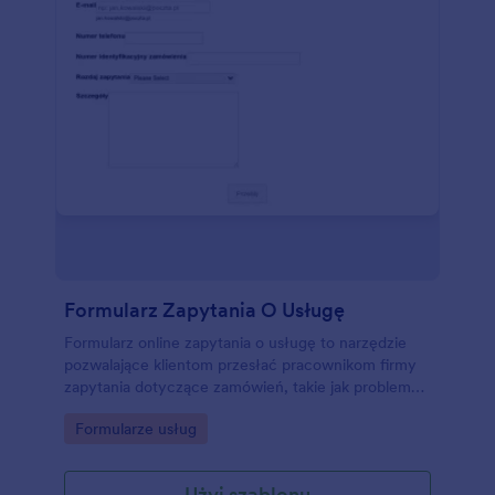
Formularz Zapytania O Usługę
Formularz online zapytania o usługę to narzędzie
pozwalające klientom przesłać pracownikom firmy
zapytania dotyczące zamówień, takie jak problemy i
opinie. Skorzystaj z tego darmowego szablonu
Go to Category:
Formularze usług
formularza zapytania o usługę, by pozwolić klientom
skontaktować się z Tobą w najprostszy możliwy
sposób. To idealne rozwiązanie dla firm chcących
Użyj szablonu