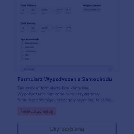
Formularz Wypożyczenia Samochodu
Ten szablon formularza listy kontrolnej
Wypożyczenia Samochodu to przykładowy
formularz zbierający szczegóły wynajmu takie jak
miejsce odbioru, data odbioru, typ samochodu,
Go to Category:
Formularze usług
dodatkowe wymagania oraz dane osobiste takie jak
imię, email, telefon, data urodzenia. Dzięki wielu
dostosowywalnym narzędziom i widgetom możesz
Użyj szablonu
dostosować ten formularz do swoich potrzeb