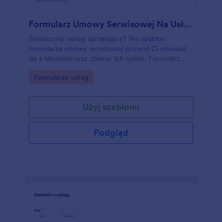
Formularz Umowy Serwisowej Na Usługi Sprzątające
Świadczysz usługi sprzątające? Ten szablon
formularza umowy serwisowej pozwoli Ci umawiać
się z klientami oraz zbierać ich opinie. Formularz
zbiera informacje o metrażu budynku, liczbie
Go to Category:
Formularze usług
pokojów oraz okresie świadczenia usług. Umowa
zawiera również pole do złożenia wiążącego
prawnie e-podpisu.
Użyj szablonu
Podgląd