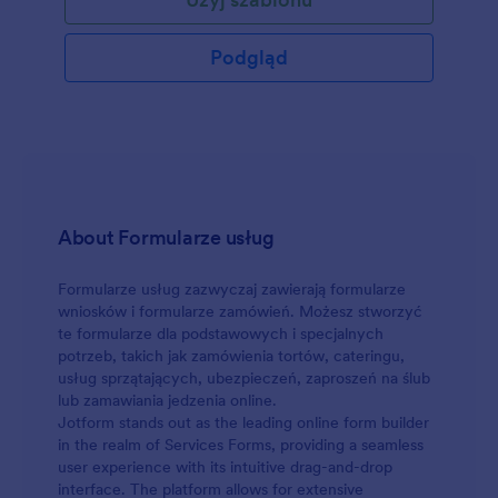
zautomatyzować proces otrzymywania zgłoszeń i
zapewnić szybki i efektywny proces obsługi klienta.
Dostosuj szablon formularza zapytania o usługę do
Podgląd
swoich potrzeb zmieniając treść pytań i dodając
widżety. Możesz także dodać swoje logo, zmienić
czcionki i kolory, a także dodać zdjęcia i opisy
świadczonych usług. Skorzystaj z zaawansowanych
aplikacji, takich jak Kreator Raportów i Tabele
Jotform, by analizować zebrane odpowiedzi. Stwórz
formularz zapytania o usługę przy pomocy naszego
prostego w użyciu kreatora już dziś!
About Formularze usług
Formularze usług zazwyczaj zawierają formularze
wniosków i formularze zamówień. Możesz stworzyć
te formularze dla podstawowych i specjalnych
potrzeb, takich jak zamówienia tortów, cateringu,
usług sprzątających, ubezpieczeń, zaproszeń na ślub
lub zamawiania jedzenia online.
Jotform stands out as the leading online form builder
in the realm of Services Forms, providing a seamless
user experience with its intuitive drag-and-drop
interface. The platform allows for extensive