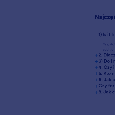
Najczę
-
1) Is i
Yes, Jo
additio
+
2. Dlac
+
3) Do I
+
4. Czy 
+
5. Kto 
+
6. Jak 
+
Czy for
+
8. Jak 