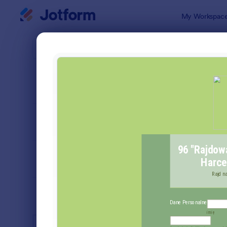
Dialog start
My Workspac
Szablony f
Form
SORTUJ WEDŁUG
Popularne
7 szablonó
FORM LAYOUT
Klasyczny
TYPES
INDUSTRIES
Formularze reklamowe
6