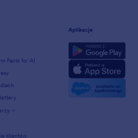
a
Aplikacje
rm Facts for AI
rasy
diach
ettery
erzy
rie klientów