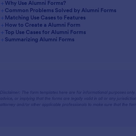
+
Why Use Alumni Forms?
+
Common Problems Solved by Alumni Forms
+
Matching Use Cases to Features
+
How to Create a Alumni Form
+
Top Use Cases for Alumni Forms
+
Summarizing Alumni Forms
For Managers
For Teams
For Customers
Disclaimer: The form templates here are for informational purposes only. J
advice, or implying that the forms are legally valid in all or any jurisdict
attorney and/or other applicable professionals to make sure that the fo