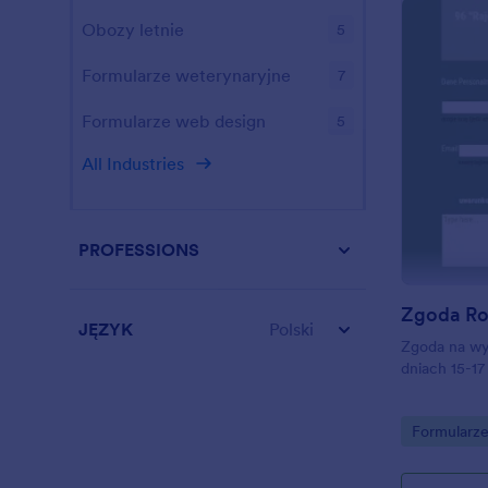
Obozy letnie
5
Formularze weterynaryjne
7
Formularze web design
5
All Industries
PROFESSIONS
JĘZYK
Polski
Zgoda na wy
dniach 15-17
Go to Cate
Formularz