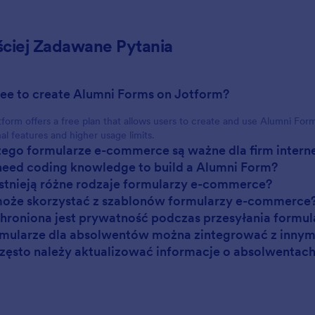
ściej Zadawane Pytania
t free to create Alumni Forms on Jotform?
tform offers a free plan that allows users to create and use Alumni Form
nal features and higher usage limits.
zego formularze e-commerce są ważne dla firm inter
 need coding knowledge to build a Alumni Form?
istnieją różne rodzaje formularzy e-commerce?
może skorzystać z szablonów formularzy e-commerce
chroniona jest prywatność podczas przesyłania formu
mularze dla absolwentów można zintegrować z innym
często należy aktualizować informacje o absolwentac