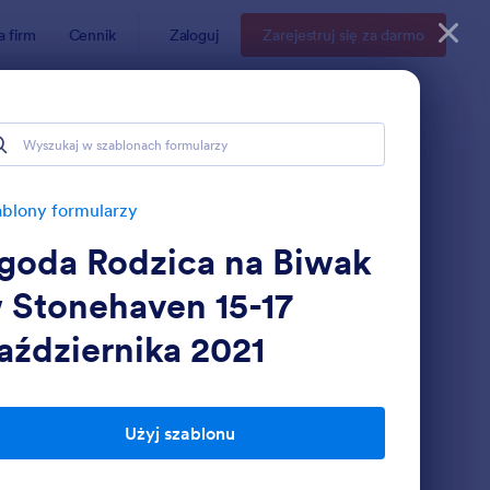
a firm
Cennik
Zaloguj
Zarejestruj się za darmo
blony formularzy
goda Rodzica na Biwak
 Stonehaven 15-17
aździernika 2021
likacja Kierowcy Ciężarówki
: Formularz Rejestracj
Podgląd
Użyj szablonu