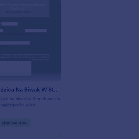
: Zgoda Rodzica Na Biwak W Stonehaven 15 17 Pa
Podgląd
Zgoda Rodzica Na Biwak W Stonehaven 15 17 Października 2021
jazd na biwak w Stonehaven w
 października 2021
gory:
e absolwentów