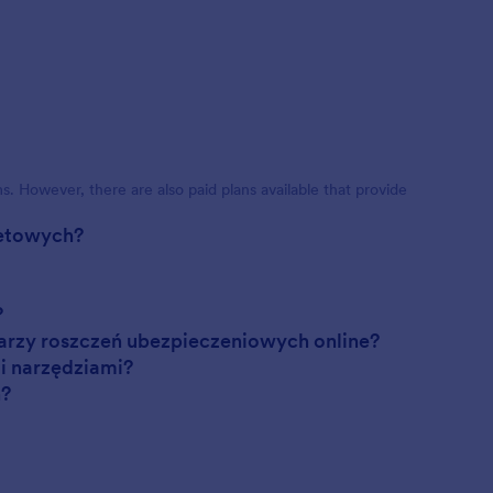
s. However, there are also paid plans available that provide
netowych?
?
larzy roszczeń ubezpieczeniowych online?
i narzędziami?
h?