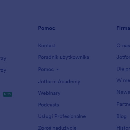
Pomoc
Firm
Kontakt
O nas
Poradnik użytkownika
Jotfo
rzy
Dla p
Pomoc
rzy
W me
Jotform Academy
Newsl
Webinary
s
NEW
Partn
Podcasts
Usługi Profesjonalne
Blog
Zgłoś nadużycie
Histo