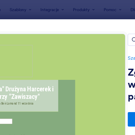
e
Szablony
Integracje
Produkty
Pomoc
Dl
ormularzy
ularze absolwentów
w
Sza
Z
w
p
: Temp1
: Ap
Podgląd
Podgląd