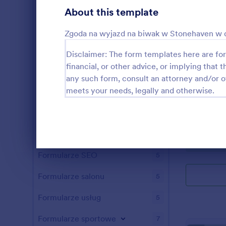
Formularze służby zdrowia
5
About this template
Formularze zarządzania kadrami
9
Zgoda na wyjazd na biwak w Stonehaven w d
Formularze IT
5
Disclaimer: The form templates here are for 
financial, or other advice, or implying that th
Formularze ubezpieczeniowe
5
any such form, consult an attorney and/or o
Formularz
meets your needs, legally and otherwise.
Formularze marketingowe
5
Możesz użyć
Formularze fotograficzne
5
proces rejest
pracujesz dl
Formularze nieruchomości
5
prywatnej, 
Go to Cate
Formularz
formularz, 
Dialog end
Formularze SEO
5
rejestrować 
Formularze salonu
5
Formularze usług
5
Formularze sportowe
7