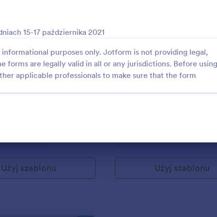
: Formularz Rejestracji Ucznia
: Fo
Podgląd
Podgląd
niach 15-17 października 2021
informational purposes only. Jotform is not providing legal,
e forms are legally valid in all or any jurisdictions. Before usin
ther applicable professionals to make sure that the form
 Rejestracji Ucznia
 tego szablonu by ułatwić
Czy zarządzasz organizacją abso
racji na kursy. Niezależnie, czy
Możesz skorzystać z tego formul
a uniwersytetu czy szkoły
pozwolić członkom zaktualizowa
możesz wykorzystać ten
dane aby pozostać w kontakcie.
gory:
Go to Category:
e absolwentów
Formularze absolwentów
by pozwolić uczniom
się na kursy.
Użyj szablonu
Użyj szablonu