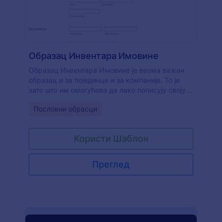
Образац Инвентара Имовине
Образац Инвентара Имовине је веома важан
образац и за појединце и за компаније. То је
зато што им омогућава да лако пописују своју
имовину. Уз овај образац, они су у могућности
Go to Category:
Пословни обрасци
да с времена на време уносе евиденцију о
својој имовини и чувају је у бази података.
Дизајнирање обрасца инвентара имовине
Користи Шаблон
може бити тешко када почињеш од нуле,
посебно ако немаш вештине дизајнирања или
кодирања. Али, не мораш да бринеш око
Преглед
дизајна јер можеш лако клонирати овај
образац. Штавише, можеш га прилагодити тако
да одговара твојим потребама или потребама
твоје компаније. Учини то превлачењем и
пуштањем елемената.