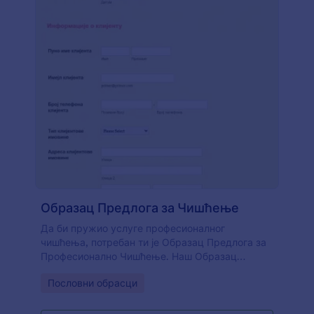
Образац Предлога за Чишћење
Да би пружио услуге професионалног
чишћења, потребан ти је Образац Предлога за
Професионално Чишћење. Наш Образац
Предлога за Чишћење омогућава теби и твом
Go to Category:
Пословни обрасци
клијенту да брзо попуните кратки образац који
наводи услуге и цене чишћења. Учини да твој
Образац Предлога за Чишћење заблиста