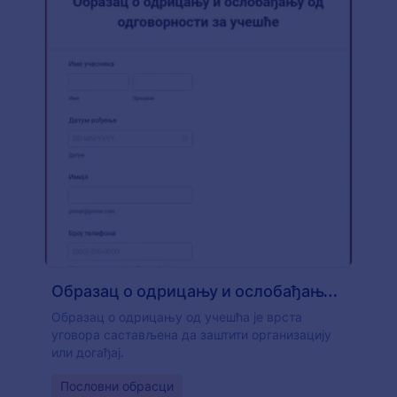
Образац о одрицању и ослобађању од одговорности за учешће
Образац о одрицању од учешћа је врста
уговора састављена да заштити организацију
или догађај.
Go to Category:
Пословни обрасци