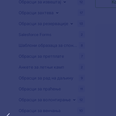
К
Обрасци за извештај
12
Обрасци захтева
17
Обрасци за резервације
13
Salesforce Forms
2
Шаблони образаца за спонзорство
8
Обрасци за претплате
7
Анкете за летњи камп
2
Обрасци за рад на даљину
9
Обрасци за праћење
11
Обрасци за волонтирање
12
Обрасци за венчања
10