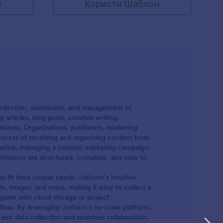
н
Користи Шаблон
ш додати
свој образац да лакше делиш пријаве.
требно.
Образац можеш да прилагодиш својим
потребама и да га уградиш на сајт за
професионални приступ.
 collection, submission, and management of
rticles, blog posts, creative writing,
ssions. Organizations, publishers, marketing
rocess of receiving and organizing content from
agazine, managing a content marketing campaign,
missions are structured, complete, and easy to
fit their unique needs. Jotform’s intuitive
ds, images, and more, making it easy to collect a
egrate with cloud storage or project
flow. By leveraging Jotform’s no-code platform,
ient data collection and seamless collaboration.