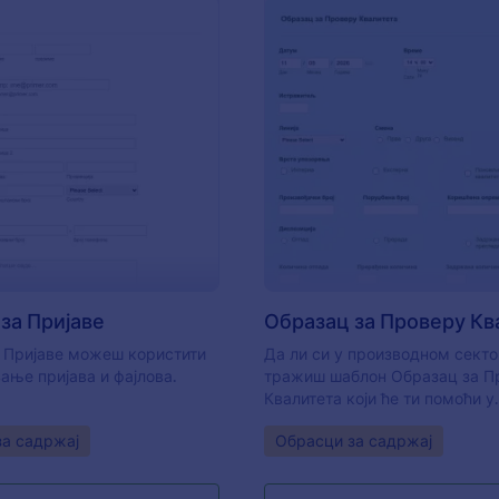
: Образац за Пријаве
: О
Преглед
Преглед
за Пријаве
 Пријаве можеш користити
Да ли си у производном секто
ање пријава и фајлова.
тражиш шаблон Образац за П
Квалитета који ће ти помоћи у
решавању проблема? Овај бе
gory:
Go to Category:
за садржај
Обрасци за садржај
Образац за Проверу Квалитета
погодан и једноставан за брзо
руковање овим процесом. Так