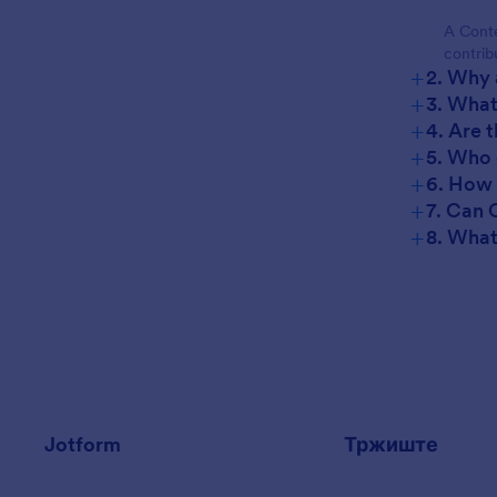
A Conte
contrib
+
2. Why 
+
3. What
+
4. Are 
+
5. Who 
+
6. How 
+
7. Can 
+
8. What
Jotform
Тржиште