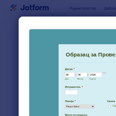
Dialog start
Радни простор
Шабло
Шаблони 
Обра
СОРТИРАЈ ПО
Популарно
9 Шаблон
ИЗГЛЕД ОБРАСЦА
Classic
ВРСТЕ
Обрасци за наручивање
20
Обрасци за регистрацију
40