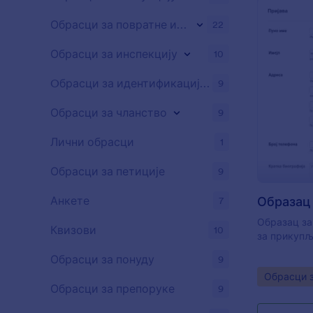
Обрасци за повратне информације
22
Обрасци за инспекцију
10
Oбрасци за идентификацију потенцијалних клијената
9
Обрасци за чланство
9
Лични обрасци
1
Обрасци за петиције
9
Образац 
Анкете
7
Образац за
Квизови
10
за прикупљ
Обрасци за понуду
9
Go to Cate
Обрасци 
Обрасци за препоруке
9