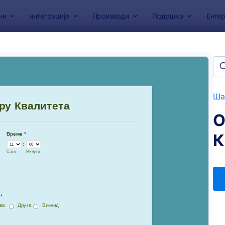
ни
интеграције
Производи
Подршка
Ентер
образаца
сци за садржај
а
Ша
О
К
: Образац Путног Осигурања
: О
Преглед
Преглед