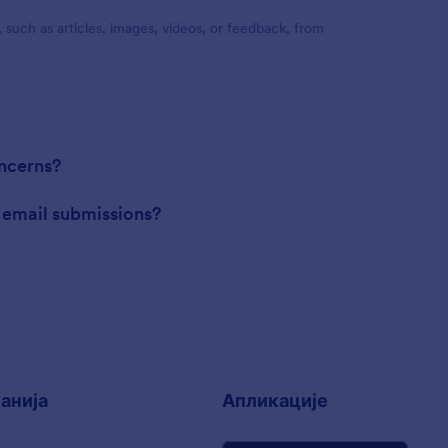
 such as articles, images, videos, or feedback, from
ncerns?
r email submissions?
анија
Апликације