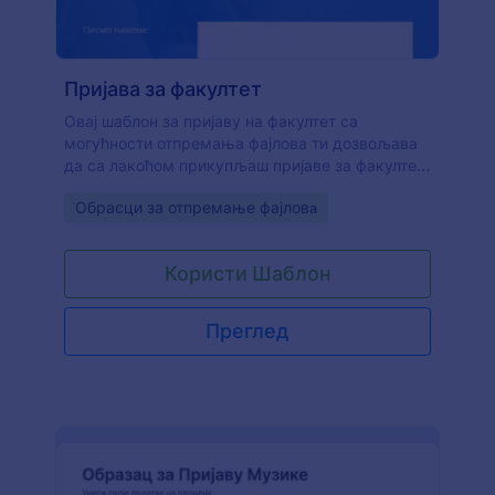
Пријава за факултет
Овај шаблон за пријаву на факултет са
могућности отпремања фајлова ти дозвољава
да са лакоћом прикупљаш пријаве за факултет
користећи веб обрасце. Уколико је потребно,
Go to Category:
Обрасци за отпремање фајловa
можеш да повежеш образац са интеграцијама
за слање фајлова у Google Drive, Dropbox или
Box налоге, да би могао лакше да организујеш
Користи Шаблон
отпремљене фајлове
Преглед