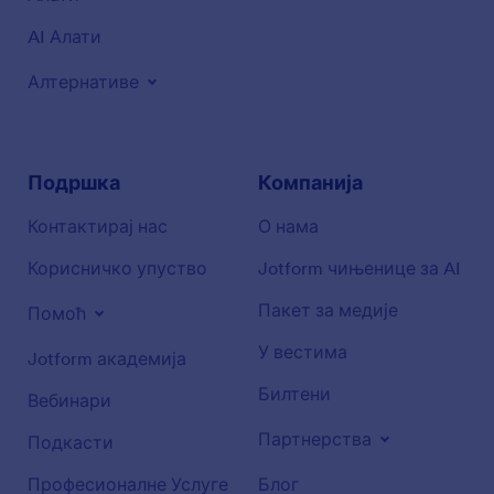
AI Алати
Алтернативе
Подршка
Компанија
Контактирај нас
О нама
Корисничко упуство
Jotform чињенице за AI
Пакет за медије
Помоћ
У вестима
Jotform академија
Билтени
Вебинари
Партнерства
Подкасти
Професионалне Услуге
Блог