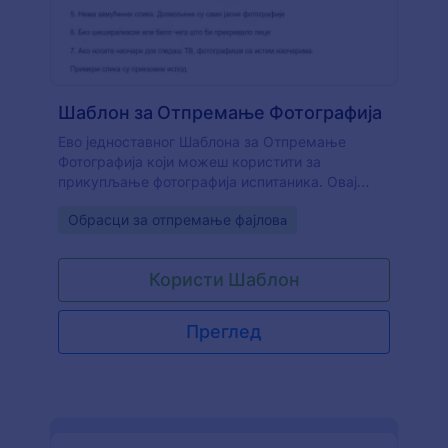
Шаблон за Отпремање Фотографија
Ево једноставног Шаблона за Отпремање
Фотографија који можеш користити за
прикупљање фотографија испитаника. Овај
образац приказује листу захтева за
Go to Category:
Обрасци за отпремање фајловa
отпремљену фотографију, заједно са
примерима добрих и лоших фотографија.
Прилагоди овај образац према својим
Користи Шаблон
потребама и почни да прикупљаш фотографије
својих корисника већ данас!
Преглед