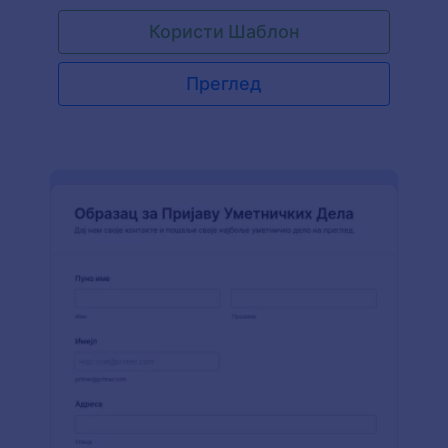
доставе је директно на твој имејл ради
Користи Шаблон
евалуације или сарадње. Образац може се
изменити према твојим жељама. Слање
пријава је сада много лакше и брже преко
Преглед
онлајн обрасца!