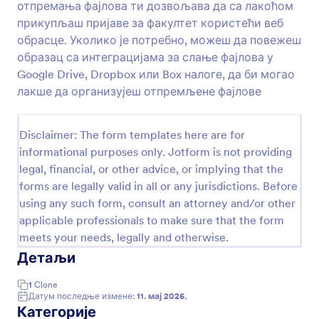
Образац можеш уградити у свој сајт или га
отпремања фајлова ти дозвољава да са лакоћом
користити директно.
прикупљаш пријаве за факултет користећи веб
Преглед
обрасце. Уколико је потребно, можеш да повежеш
образац са интеграцијама за слање фајлова у
Google Drive, Dropbox или Box налоге, да би могао
лакше да организујеш отпремљене фајлове
Disclaimer: The form templates here are for
informational purposes only. Jotform is not providing
legal, financial, or other advice, or implying that the
forms are legally valid in all or any jurisdictions. Before
using any such form, consult an attorney and/or other
applicable professionals to make sure that the form
meets your needs, legally and otherwise.
Детаљи
1
Clone
Датум последње измене:
11. мај 2026.
Категорије