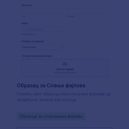
Образац за Слање фајлова
Помоћу овог обрасца лако преузми фајлове од
пријатеља, колега или купаца.
Go to Category:
Обрасци за отпремање фајловa