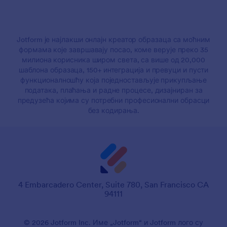
Jotform је најлакши онлајн креатор образаца са моћним
формама које завршавају посао, коме верује преко 35
милиона корисника широм света, са више од 20,000
шаблона образаца, 150+ интеграција и превуци и пусти
функционалношћу која поједностављује прикупљање
података, плаћања и радне процесе, дизајниран за
предузећа којима су потребни професионални обрасци
без кодирања.
4 Embarcadero Center, Suite 780, San Francisco CA
94111
© 2026 Jotform Inc. Име „Jotform“ и Jotform лого су