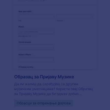
Образац за Пријаву Музике
Да ли желиш да сарађујеш са другим
музичким уметницима? Користи овај Образац
за Пријаву Музике да би одмах добио
информације о извођачима и њиховој музици.
Go to Category:
Обрасци за отпремање фајловa
Овај образац је у основи дизајниран да
музички уметници отпреме своју музику и