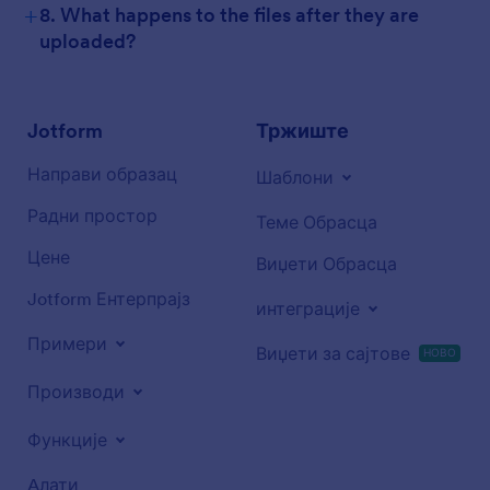
+
8. What happens to the files after they are
uploaded?
Jotform
Тржиште
Направи образац
Шаблони
Радни простор
Теме Обрасца
Цене
Виџети Обрасца
Jotform Ентерпрајз
интеграције
Примери
Виџети за сајтове
НОВО
Производи
Функције
Aлати