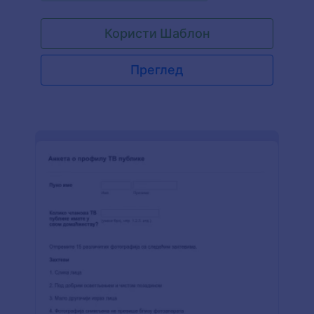
додаш у билтен имејл или поделиш помоћу
линка — можеш онлајн прикупљати видео
Користи Шаблон
пријаве. Да почнеш, само прилагоди правила
на обрасцу тако да одговарају твом конкурсу
или процесу пријаве, прилагоди дизајн тако да
Преглед
одговара твом бренду и подели образац да
одмах почнеш да прикупљаш видео снимке.
Користи наш "превуци и пусти" креатор
образаца да прилагодиш овај Образац за
Слање Видеа за неколико секунди. Можеш
променити фонтове и боје, укључити корисне
виџете и додати упутства како би одговарао
твојим потребама. Ако желиш да одмах
направиш резервну копију видео снимака,
можеш да интегришеш свој образац са 100+
бесплатних интеграција, укључујући популарне
платформе за складиштење као што су Box,
Dropbox и Google Drive. Постарај се да твој
следећи конкурс за такмичења тече глатко
помоћу беспрекорног онлајн Обрасца за
Слање Видеа!