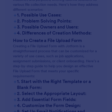
various file collection needs. Here’s how they address
different scenarios:
+
1. Possible Use Cases:
+
2. Problem Solving Points:
Job Applications:
+
3. Possible Owners and Users:
Event Registrations:
+
4. Differences of Creation Methods:
Job Application Forms:
How to Create a File Upload Form
Client Onboarding:
Creating a File Upload Form with Jotform is a
straightforward process that can be customized for a
Educational Assignments:
variety of use cases, such as job applications,
Assignment Submission Forms:
assignment submissions, or client onboarding. Here’s a
Creative Requests:
step-by-step guide to help you design an effective
File Upload Form that meets your specific
Client Onboarding Forms:
Customer Support:
requirements:
+
1. Start with the Right Template or a
Blank Form:
+
2. Select the Appropriate Layout:
Support Request Forms:
+
3. Add Essential Form Fields:
+
4. Customize the Form Design:
+
5. Set Up Email Notifications and