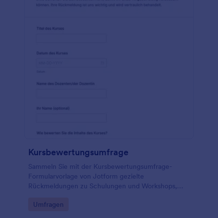
Kursbewertungsumfrage
Sammeln Sie mit der Kursbewertungsumfrage-
Formularvorlage von Jotform gezielte
Rückmeldungen zu Schulungen und Workshops,
werten Sie Formular-Antworten zentral aus und
Go to Category:
Umfragen
verbessern Sie Ihre Lernangebote durch einfache
Datenerhebung.