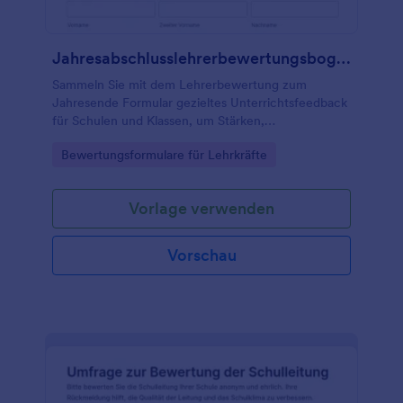
Jahresabschlusslehrerbewertungsbogen Fragebogen
Sammeln Sie mit dem Lehrerbewertung zum
Jahresende Formular gezieltes Unterrichtsfeedback
für Schulen und Klassen, um Stärken,
Entwicklungsfelder und Maßnahmen für das nächste
Go to Category:
Bewertungsformulare für Lehrkräfte
Schuljahr nachvollziehbar zu dokumentieren.
Vorlage verwenden
Vorschau