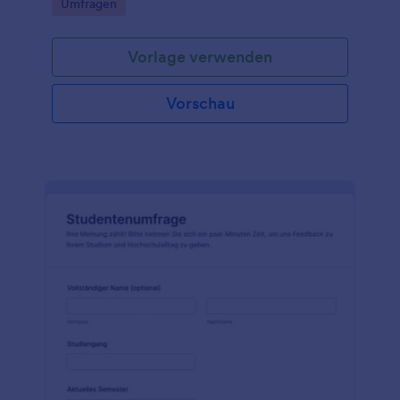
Go to Category:
Umfragen
auszuwerten.
Vorlage verwenden
Vorschau