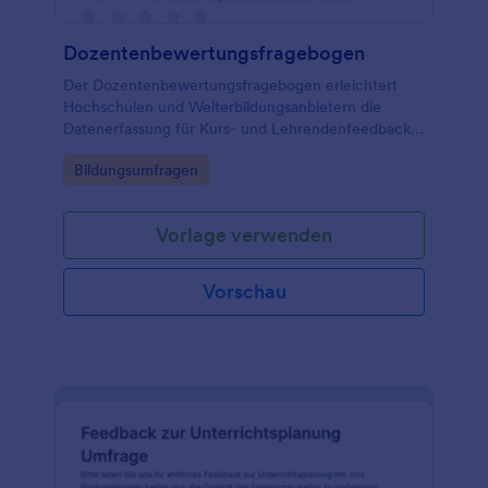
Dozentenbewertungsfragebogen
Der Dozentenbewertungsfragebogen erleichtert
Hochschulen und Weiterbildungsanbietern die
Datenerfassung für Kurs- und Lehrendenfeedback,
damit Evaluationen pro Semester oder Veranstaltung
Go to Category:
Bildungsumfragen
schnell online durchgeführt und ausgewertet
werden können.
Vorlage verwenden
Vorschau