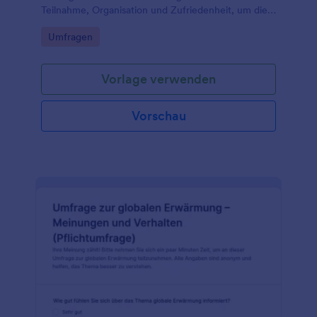
Teilnahme, Organisation und Zufriedenheit, um die
Datenerhebung in der Gemeinde zu vereinfachen
Go to Category:
Umfragen
und Verbesserungen gezielt zu planen.
Vorlage verwenden
Vorschau