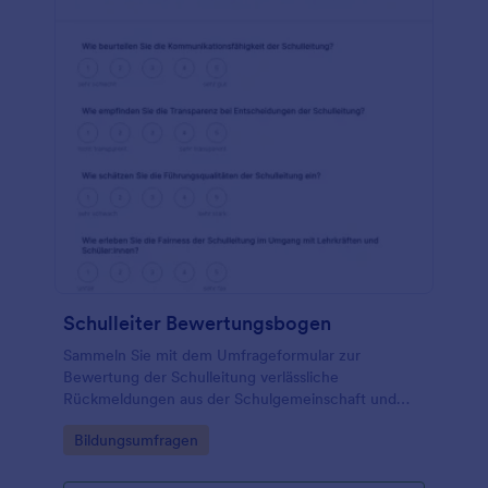
Schulleiter Bewertungsbogen
Sammeln Sie mit dem Umfrageformular zur
Bewertung der Schulleitung verlässliche
Rückmeldungen aus der Schulgemeinschaft und
bündeln Sie die daten sammlung in Jotform für
Go to Category:
Bildungsumfragen
Auswertung und Qualitätsentwicklung.