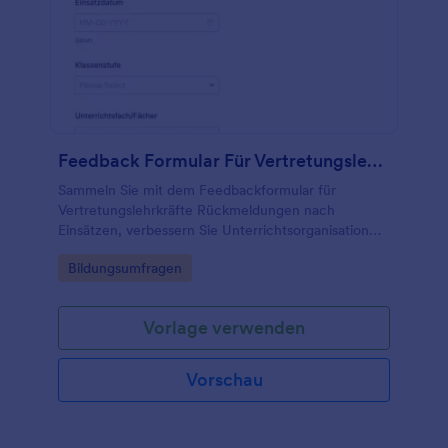
Feedback Formular Für Vertretungslehrkräfte
Sammeln Sie mit dem Feedbackformular für
Vertretungslehrkräfte Rückmeldungen nach
Einsätzen, verbessern Sie Unterrichtsorganisation
und Zusammenarbeit und bündeln Sie die
Go to Category:
Bildungsumfragen
Datenerfassung in Jotform für Schulen und
Bildungseinrichtungen.
Vorlage verwenden
Vorschau