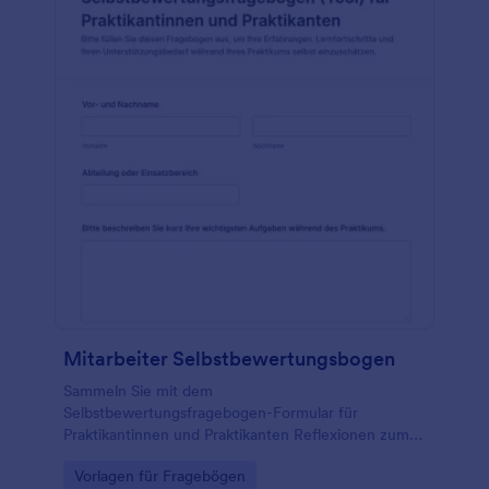
Mitarbeiter Selbstbewertungsbogen
Sammeln Sie mit dem
Selbstbewertungsfragebogen-Formular für
Praktikantinnen und Praktikanten Reflexionen zum
Praktikum und verbessern Sie Betreuung und
Go to Category:
Vorlagen für Fragebögen
Auswertungsgespräche mit Jotform,