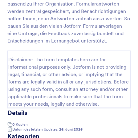
passend zu Ihrer Organisation. Formularantworten
Fragebogen Für Vorschulabsolventen
werden zentral gespeichert, und Benachrichtigungen
helfen Ihnen, neue Antworten zeitnah auszuwerten. So
Im Fragebogen für Vorschulabsolventen wird den
Eltern von Lehrern ein Fragebogen zum
bauen Sie aus den vielen Jotform Formularvorlagen
Vorschulabschluss ausgehändigt. Es wird verwendet,
eine Umfrage, die Feedback zuverlässig bündelt und
um Informationen nach dem Vorschulabschluss zu
Entscheidungen im Lernangebot unterstützt.
Go to Category:
Bildungsumfragen
sammeln.
Disclaimer: The form templates here are for
Vorlage verwenden
informational purposes only. Jotform is not providing
legal, financial, or other advice, or implying that the
Vorschau
forms are legally valid in all or any jurisdictions. Before
using any such form, consult an attorney and/or other
applicable professionals to make sure that the form
meets your needs, legally and otherwise.
Details
0
Kopien
Datum des letzten Updates:
26. Juni 2026
Kategorien