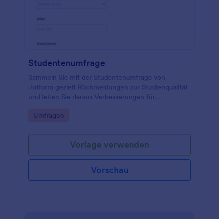
Studentenumfrage
Sammeln Sie mit der Studentenumfrage von
Jotform gezielt Rückmeldungen zur Studienqualität
und leiten Sie daraus Verbesserungen für
Lehrveranstaltungen, Ausstattung und Betreuung
Go to Category:
Umfragen
ab, ideal für Hochschulen und Fachbereiche.
Vorlage verwenden
Vorschau