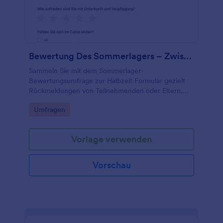
Bewertung Des Sommerlagers – Zwischenstand Fragebogen
Sammeln Sie mit dem Sommerlager-
Bewertungsumfrage zur Halbzeit Formular gezielt
Rückmeldungen von Teilnehmenden oder Eltern,
um Betreuung, Aktivitäten und Organisation im
Go to Category:
Umfragen
laufenden Camp zeitnah zu verbessern.
Vorlage verwenden
Vorschau