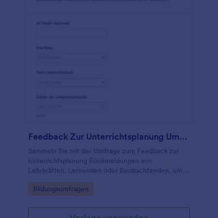
Feedback Zur Unterrichtsplanung Umfrage
Sammeln Sie mit der Umfrage zum Feedback zur
Unterrichtsplanung Rückmeldungen von
Lehrkräften, Lernenden oder Beobachtenden, um
Unterrichtspläne auszuwerten und Verbesserungen
Go to Category:
Bildungsumfragen
in Schule, Ausbildung oder Fachschaften gezielt
abzuleiten.
Vorlage verwenden