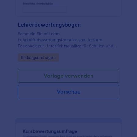
Lehrerbewertungsbogen
Sammeln Sie mit dem
Lehrkräftebewertungsformular von Jotform
Feedback zur Unterrichtsqualität für Schulen und
Bildungseinrichtungen und vereinfachen Sie
Go to Category:
Bildungsumfragen
datenerfassung und Auswertung über eine teilbare
Formularvorlage aus den Formularvorlagen.
Vorlage verwenden
Vorschau