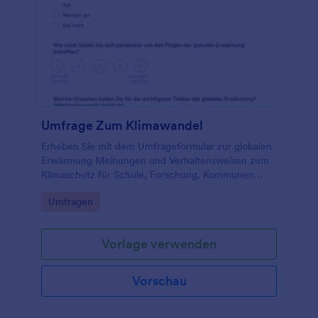
Umfrage Zum Klimawandel
Erheben Sie mit dem Umfrageformular zur globalen
Erwärmung Meinungen und Verhaltensweisen zum
Klimaschutz für Schule, Forschung, Kommunen
oder Initiativen und sammeln Sie Antworten online
Go to Category:
Umfragen
über Jotform.
Vorlage verwenden
Vorschau