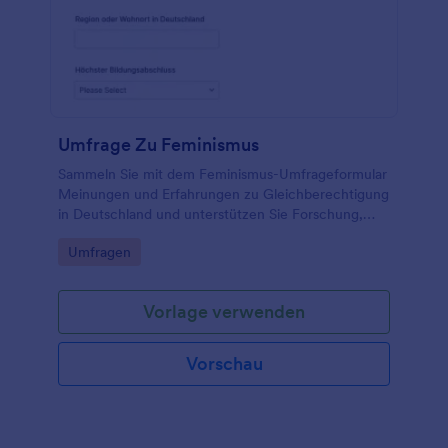
Umfrage Zu Feminismus
Sammeln Sie mit dem Feminismus-Umfrageformular
Meinungen und Erfahrungen zu Gleichberechtigung
in Deutschland und unterstützen Sie Forschung,
Bildungsarbeit und Kampagnen mit klarer digitaler
Go to Category:
Umfragen
Datenerhebung in Jotform.
Vorlage verwenden
Vorschau