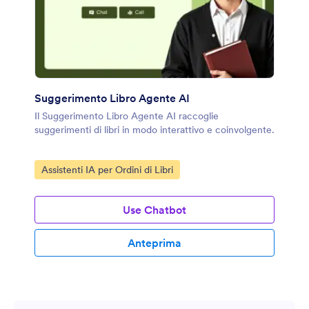
Suggerimento Libro Agente AI
Il Suggerimento Libro Agente AI raccoglie
suggerimenti di libri in modo interattivo e coinvolgente.
Vai alla Categoria:
Assistenti IA per Ordini di Libri
Use Chatbot
Anteprima